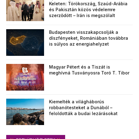
Keleten: Törökország, Szaúd-Arábia
és Pakisztán közös védelemre
szerződött – Irán is megszólalt
Budapesten visszakapcsolják a
díszfényeket, Romániában továbbra
is súlyos az energiahelyzet
Magyar Pétert és a Tiszát is
meghívná Tusványosra Toró T. Tibor
Kiemelték a világháborús
robbanótesteket a Dunából –
feloldották a budai lezárásokat