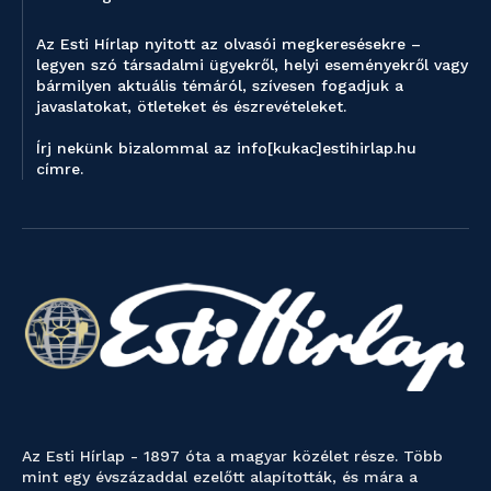
Az Esti Hírlap nyitott az olvasói megkeresésekre –
legyen szó társadalmi ügyekről, helyi eseményekről vagy
bármilyen aktuális témáról, szívesen fogadjuk a
javaslatokat, ötleteket és észrevételeket.
Írj nekünk bizalommal az info[kukac]estihirlap.hu
címre.
Az Esti Hírlap - 1897 óta a magyar közélet része. Több
mint egy évszázaddal ezelőtt alapították, és mára a