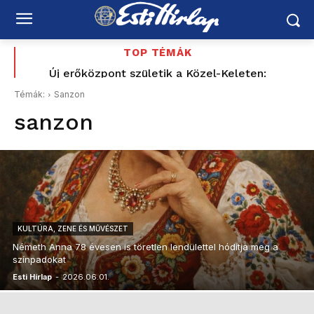
TOP TÉMÁK
Budapesten visszakapcsolják a díszfényeket,
Új erőközpont születik a Közel-Keleten:
Törökország, Szaúd-Arábia és Pakisztán közös
Romániában továbbra is súlyos az energiahelyzet
Témák:
Sanzon
védelemre szerződött – Irán is megszólalt
sanzon
KULTÚRA, ZENE ÉS MŰVÉSZET
Németh Anna 78 évesen is töretlen lendülettel hódítja meg a
színpadokat
Esti Hírlap
-
2026.06.01.