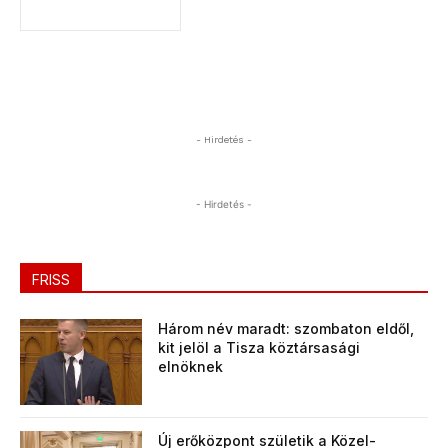
- Hirdetés -
- Hirdetés -
FRISS
Három név maradt: szombaton eldől,
kit jelöl a Tisza köztársasági
elnöknek
Új erőközpont születik a Közel-