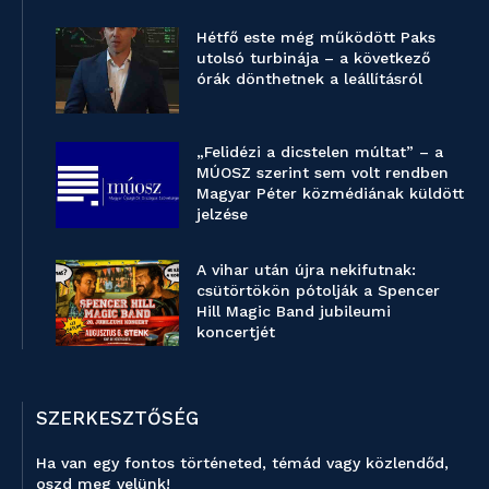
Hétfő este még működött Paks
utolsó turbinája – a következő
órák dönthetnek a leállításról
„Felidézi a dicstelen múltat” – a
MÚOSZ szerint sem volt rendben
Magyar Péter közmédiának küldött
jelzése
A vihar után újra nekifutnak:
csütörtökön pótolják a Spencer
Hill Magic Band jubileumi
koncertjét
SZERKESZTŐSÉG
Ha van egy fontos történeted, témád vagy közlendőd,
oszd meg velünk!