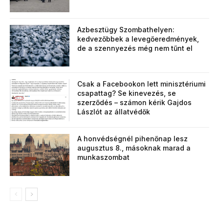
Azbesztügy Szombathelyen:
kedvezőbbek a levegőeredmények,
de a szennyezés még nem tűnt el
Csak a Facebookon lett minisztériumi
csapattag? Se kinevezés, se
szerződés – számon kérik Gajdos
Lászlót az állatvédők
A honvédségnél pihenőnap lesz
augusztus 8., másoknak marad a
munkaszombat