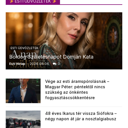
ESTI ÜDVÖZLETEK
ESTI ÜDVÖZLETEK
Boldog Születésnapot Domján Kata
Esti Hírlap
-
2026.08.06.
0
E
Vége az esti áramspórolásnak –
Magyar Péter: péntektől nincs
szükség az önkéntes
fogyasztáscsökkentésre
48 éves Ikarus tér vissza Siófokra –
négy napon át jár a nosztalgiabusz