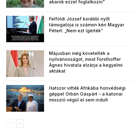
akarok ezzel foglalkozni”
Felföldi József korábbi nyílt
támogatója is számon kéri Magyar
Pétert: „Nem ezt ígérték”
Májusban még követelték a
nyilvánosságot, most Forsthoffer
Ágnes hivatala elzárja a kegyelmi
aktákat
Hatszor vitték Afrikába honvédségi
géppel Orbán Gáspárt – a katonai
misszió végül el sem indult