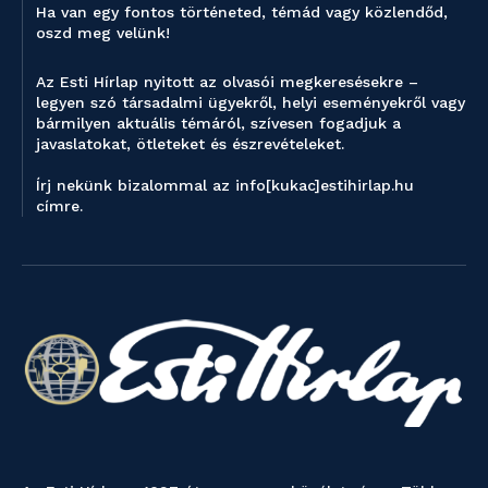
Ha van egy fontos történeted, témád vagy közlendőd,
oszd meg velünk!
Az Esti Hírlap nyitott az olvasói megkeresésekre –
legyen szó társadalmi ügyekről, helyi eseményekről vagy
bármilyen aktuális témáról, szívesen fogadjuk a
javaslatokat, ötleteket és észrevételeket.
Írj nekünk bizalommal az info[kukac]estihirlap.hu
címre.