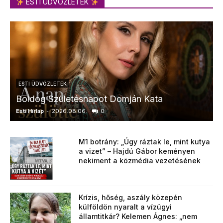
ESTI ÜDVÖZLETEK
ESTI ÜDVÖZLETEK
Boldog Születésnapot Domján Kata
Esti Hírlap
-
2026.08.06.
0
E
M1 botrány: „Úgy ráztak le, mint kutya
a vizet” – Hajdú Gábor keményen
nekiment a közmédia vezetésének
Krízis, hőség, aszály közepén
külföldön nyaralt a vízügyi
államtitkár? Kelemen Ágnes: „nem