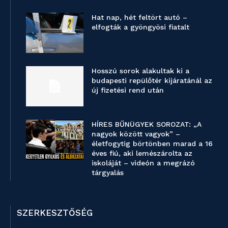
Hat nap, hét feltört autó –
elfogták a gyöngyösi fiatalt
Hosszú sorok alakultak ki a
budapesti repülőtér kijáratánál az
új fizetési rend után
HÍRES BŰNÜGYEK SOROZAT: „A
nagyok között vagyok” –
életfogytig börtönben marad a 16
éves fiú, aki lemészárolta az
iskoláját – videón a megrázó
tárgyalás
SZERKESZTŐSÉG