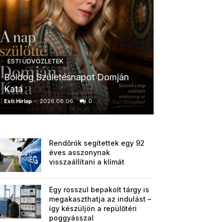
ESTI ÜDVÖZLETEK
ESTI ÜDVÖZLETE
Boldog Születésnapot Domján
Boldog Szület
Kata
Anikó
Esti Hírlap
-
2026.08.06.
0
Esti Hírlap
-
2026.0
Rendőrök segítettek egy 92
éves asszonynak
visszaállítani a klímát
Egy rosszul bepakolt tárgy is
megakaszthatja az indulást –
így készüljön a repülőtéri
poggyásszal