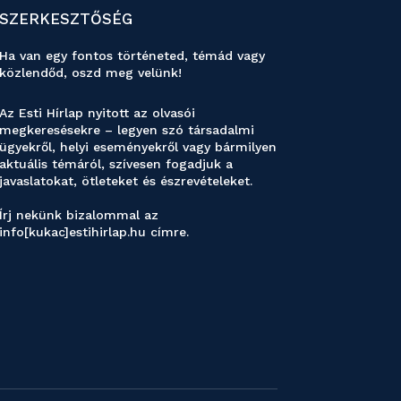
SZERKESZTŐSÉG
Ha van egy fontos történeted, témád vagy
közlendőd, oszd meg velünk!
Az Esti Hírlap nyitott az olvasói
megkeresésekre – legyen szó társadalmi
ügyekről, helyi eseményekről vagy bármilyen
aktuális témáról, szívesen fogadjuk a
javaslatokat, ötleteket és észrevételeket.
Írj nekünk bizalommal az
info[kukac]estihirlap.hu címre.