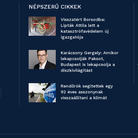
NÉPSZERŰ CIKKEK
Visszatért Borsodba:
Lipták Attila lett a
katasztrófavédelem új
igazgatója
Karácsony Gergely: Amikor
lekapcsolják Paksot,
Budapest is lekapcsolja a
díszkivilágítást
Rendőrök segítettek egy
92 éves asszonynak
visszaállítani a klímát