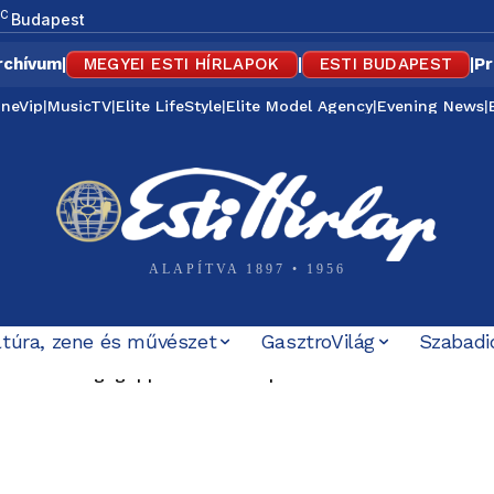
C
Budapest
rchívum
|
MEGYEI ESTI HÍRLAPOK
|
ESTI BUDAPEST
|
Pr
ineVip
|
MusicTV
|
Elite LifeStyle
|
Elite Model Agency
|
Evening News
|
ALAPÍTVA 1897 • 1956
ltúra, zene és művészet
GasztroVilág
Szabadi
honvédségi géppel Orbán Gáspárt – a katonai misszió végü
szélyesen megfenyegették, elmarad a sepsiszentgyörgyi k