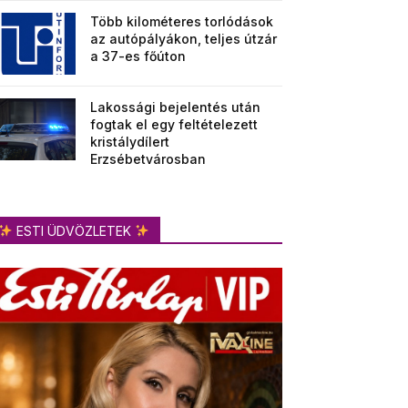
Több kilométeres torlódások
az autópályákon, teljes útzár
a 37-es főúton
Lakossági bejelentés után
fogtak el egy feltételezett
kristálydílert
Erzsébetvárosban
ESTI ÜDVÖZLETEK