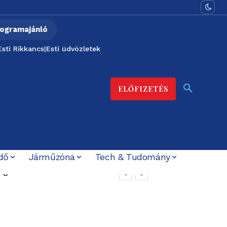
ogramajánló
Esti Rikkancs
|
Esti üdvözletek
ELŐFIZETÉS
dő
Járműzóna
Tech & Tudomány
l el sem indult
oncertje