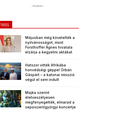
- Hirdetés -
FRISS
Májusban még követelték a
nyilvánosságot, most
Forsthoffer Ágnes hivatala
elzárja a kegyelmi aktákat
Hatszor vitték Afrikába
honvédségi géppel Orbán
Gáspárt – a katonai misszió
végül el sem indult
Majka szerint
életveszélyesen
megfenyegették, elmarad a
sepsiszentgyörgyi koncertje