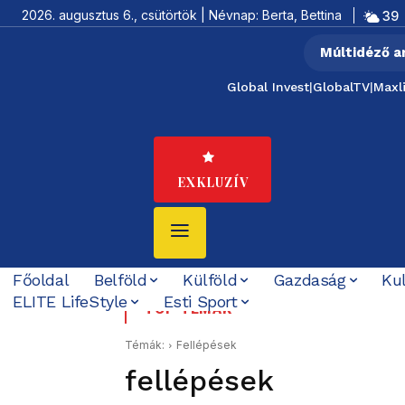
2026. augusztus 6., csütörtök | Névnap: Berta, Bettina
39
Múltidéző a
Global Invest
|
GlobalTV
|
Maxl
EXKLUZÍV
Főoldal
Belföld
Külföld
Gazdaság
Ku
ELITE LifeStyle
Esti Sport
Hatszor vitték Afrikába 
Majka szerint életve
TOP TÉMÁK
Témák:
Fellépések
fellépések