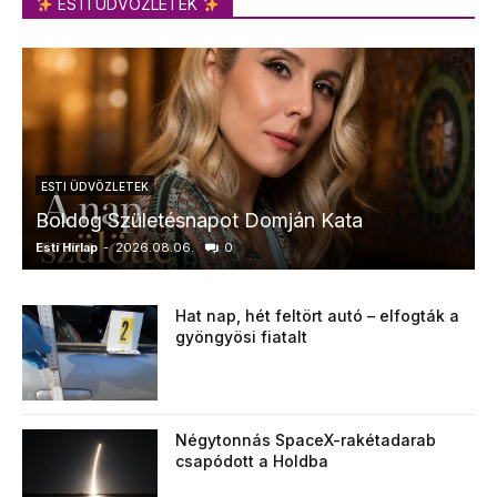
ESTI ÜDVÖZLETEK
ESTI ÜDVÖZLETEK
Boldog Születésnapot Domján Kata
Esti Hírlap
-
2026.08.06.
0
E
Hat nap, hét feltört autó – elfogták a
gyöngyösi fiatalt
Négytonnás SpaceX-rakétadarab
csapódott a Holdba