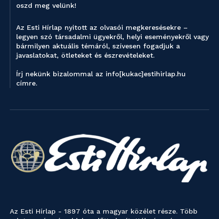
oszd meg velünk!
Az Esti Hírlap nyitott az olvasói megkeresésekre –
legyen szó társadalmi ügyekről, helyi eseményekről vagy
bármilyen aktuális témáról, szívesen fogadjuk a
javaslatokat, ötleteket és észrevételeket.
Írj nekünk bizalommal az info[kukac]estihirlap.hu
címre.
Az Esti Hírlap - 1897 óta a magyar közélet része. Több