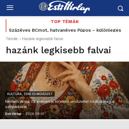
TOP TÉMÁK
Százéves BCmot, hatvanéves Púpos – különleges
retró évvel ünnepel a MÁV
Témák:
Hazánk legkisebb falvai
hazánk legkisebb falvai
KULTÚRA, ZENE ÉS MŰVÉSZET
Németh Anna 78 évesen is töretlen lendülettel hódítja meg a
színpadokat
Esti Hírlap
-
2026.06.01.