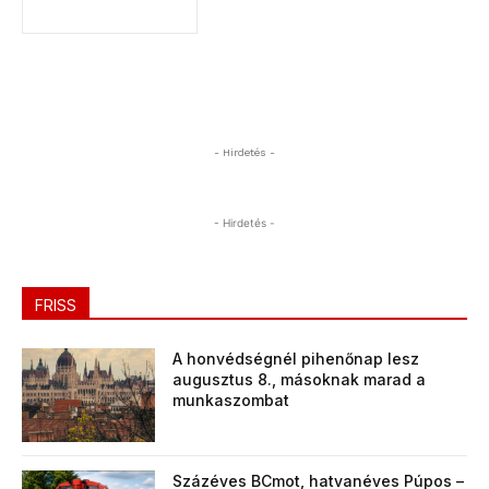
- Hirdetés -
- Hirdetés -
FRISS
A honvédségnél pihenőnap lesz
augusztus 8., másoknak marad a
munkaszombat
Százéves BCmot, hatvanéves Púpos –