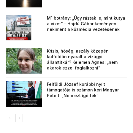
M1 botrány: „Úgy ráztak le, mint kutya
a vizet” – Hajdú Gábor keményen
nekiment a közmédia vezetésének
Krízis, hőség, aszály közepén
külföldön nyaralt a vízügyi
államtitkár? Kelemen Ágnes: „nem
akarok ezzel foglalkozni”
Felföldi József korábbi nyílt
támogatója is számon kéri Magyar
Pétert: „Nem ezt ígérték”