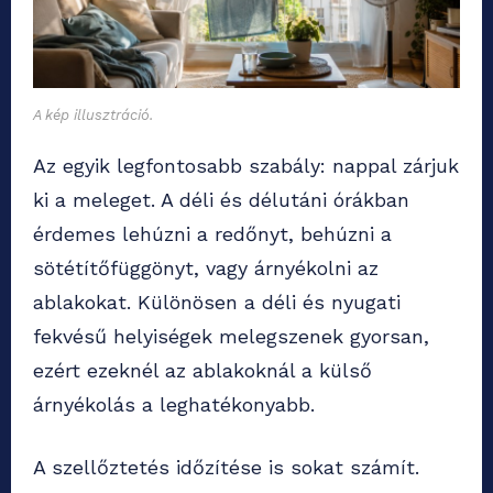
A kép illusztráció.
Az egyik legfontosabb szabály: nappal zárjuk
ki a meleget. A déli és délutáni órákban
érdemes lehúzni a redőnyt, behúzni a
sötétítőfüggönyt, vagy árnyékolni az
ablakokat. Különösen a déli és nyugati
fekvésű helyiségek melegszenek gyorsan,
ezért ezeknél az ablakoknál a külső
árnyékolás a leghatékonyabb.
A szellőztetés időzítése is sokat számít.