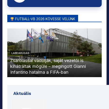
FUTBALL-VB 2026 KÖVESSE VELÜNK
LABDARÚGÁS
L
Zsarolással vádolják, saját vezetői is
kihátráltak mögüle – megingott Gianni
Mo
Infantino hatalma a FIFA-ban
el
Aktuális