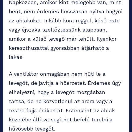
Napközben, amikor kint melegebb van, mint
bent, nem érdemes hosszasan nyitva hagyni
az ablakokat. Inkább kora reggel, késő este
vagy éjszaka szellőztessünk alaposan,
amikor a külső levegő már lehűlt. Ilyenkor
kereszthuzattal gyorsabban átjárható a
lakás.
A ventilátor önmagában nem hűti le a
levegőt, de javítja a hőérzetet. Érdemes úgy
elhelyezni, hogy a levegőt mozgásban
tartsa, de ne közvetlenül az arcra vagy a
testre fújja órákon át. Esténként az ablak
közelébe állítva segíthet befelé terelni a
hűvösebb levegőt.