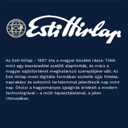
Az Esti Hírlap - 1897 óta a magyar közélet része. Több
mint egy évszázaddal ezelőtt alapították, és mára a
magyar sajtótörténet meghatározó szereplőjévé vált. Az
Esti Hírlap most digitális formában születik újjá: hiteles,
naprakész és sokszínű tartalommal jelentkezik nap mint
nap. Ötvözi a hagyományos újságírás értékeit a modern
technológiával - a múlt tapasztalataival, a jelen
ritmusában.