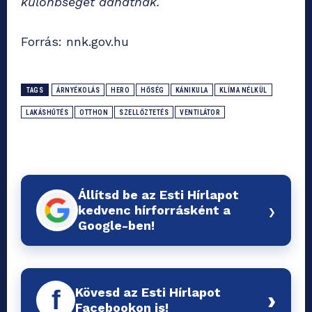
különbséget adhatnak.
Forrás: nnk.gov.hu
TAGS
ÁRNYÉKOLÁS
HERO
HŐSÉG
KÁNIKULA
KLÍMA NÉLKÜL
LAKÁSHŰTÉS
OTTHON
SZELLŐZTETÉS
VENTILÁTOR
Állítsd be az Esti Hírlapot
›
kedvenc hírforrásként a
Google-ben!
Kövesd az Esti Hírlapot
f
›
Facebookon is!