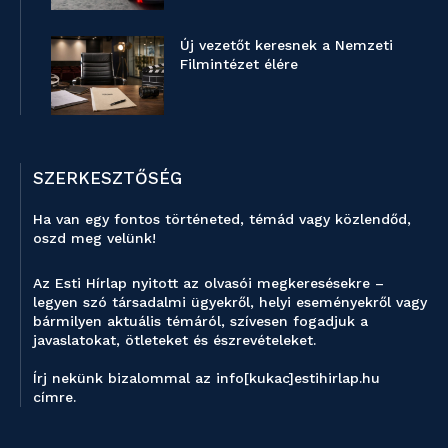
Új vezetőt keresnek a Nemzeti
Filmintézet élére
SZERKESZTŐSÉG
Ha van egy fontos történeted, témád vagy közlendőd,
oszd meg velünk!
Az Esti Hírlap nyitott az olvasói megkeresésekre –
legyen szó társadalmi ügyekről, helyi eseményekről vagy
bármilyen aktuális témáról, szívesen fogadjuk a
javaslatokat, ötleteket és észrevételeket.
Írj nekünk bizalommal az info[kukac]estihirlap.hu
címre.