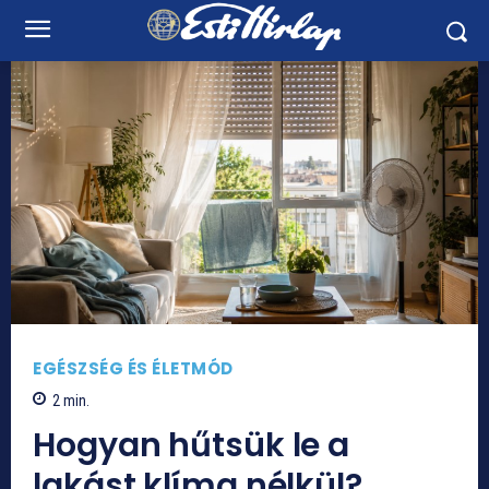
EGÉSZSÉG ÉS ÉLETMÓD
2
min.
Hogyan hűtsük le a
lakást klíma nélkül?