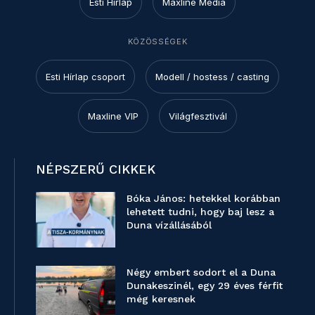
Esti Hírlap
Maxline Media
KÖZÖSSÉGEK
Esti Hírlap csoport
Modell / hostess / casting
Maxline VIP
Világfesztivál
NÉPSZERŰ CIKKEK
Bóka János: hetekkel korábban
lehetett tudni, hogy baj lesz a
Duna vízállásából
Négy embert sodort el a Duna
Dunakeszinél, egy 29 éves férfit
még keresnek