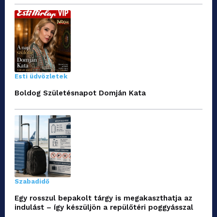
Esti üdvözletek
Boldog Születésnapot Domján Kata
Szabadidő
Egy rosszul bepakolt tárgy is megakaszthatja az
indulást – így készüljön a repülőtéri poggyásszal