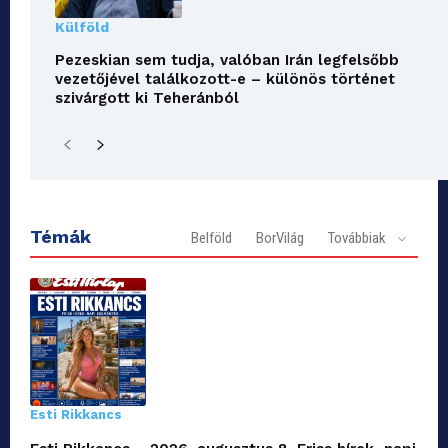
Külföld
Pezeskian sem tudja, valóban Irán legfelsőbb
vezetőjével találkozott-e – különös történet
szivárgott ki Teheránból
Témák
Belföld
BorVilág
Továbbiak
Esti Rikkancs