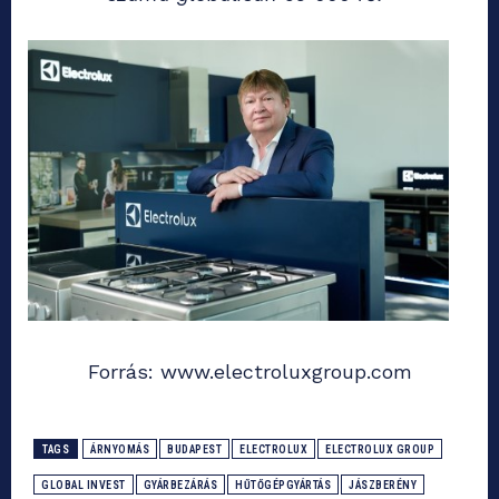
Forrás: www.electroluxgroup.com
TAGS
ÁRNYOMÁS
BUDAPEST
ELECTROLUX
ELECTROLUX GROUP
GLOBAL INVEST
GYÁRBEZÁRÁS
HŰTŐGÉPGYÁRTÁS
JÁSZBERÉNY