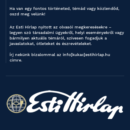
Ha van egy fontos történeted, témád vagy közlendőd,
oszd meg velünk!
Az Esti Hírlap nyitott az olvasói megkeresésekre –
legyen szó társadalmi ügyekről, helyi eseményekről vagy
bármilyen aktuális témáról, szívesen fogadjuk a
javaslatokat, ötleteket és észrevételeket.
Írj nekünk bizalommal az info[kukac]estihirlap.hu
címre.