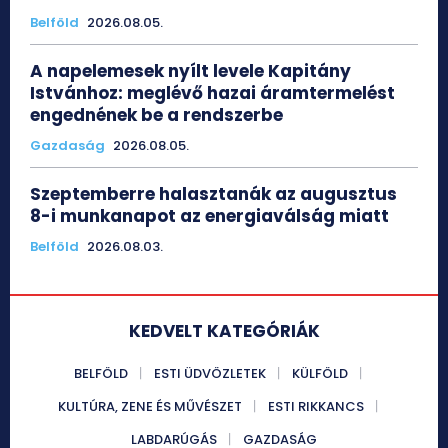
Belföld
2026.08.05.
A napelemesek nyílt levele Kapitány
Istvánhoz: meglévő hazai áramtermelést
engednének be a rendszerbe
Gazdaság
2026.08.05.
Szeptemberre halasztanák az augusztus
8-i munkanapot az energiaválság miatt
Belföld
2026.08.03.
KEDVELT KATEGÓRIÁK
BELFÖLD
ESTI ÜDVÖZLETEK
KÜLFÖLD
KULTÚRA, ZENE ÉS MŰVÉSZET
ESTI RIKKANCS
LABDARÚGÁS
GAZDASÁG