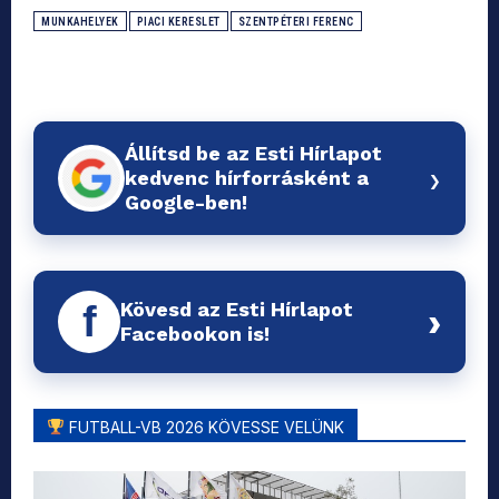
MUNKAHELYEK
PIACI KERESLET
SZENTPÉTERI FERENC
Állítsd be az Esti Hírlapot
›
kedvenc hírforrásként a
Google-ben!
Kövesd az Esti Hírlapot
f
›
Facebookon is!
FUTBALL-VB 2026 KÖVESSE VELÜNK