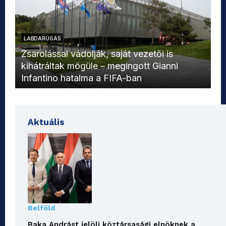
LABDARÚGÁS
L
Zsarolással vádolják, saját vezetői is
kihátráltak mögüle – megingott Gianni
Mo
Infantino hatalma a FIFA-ban
el
Aktuális
Belföld
Baka Andrást jelöli köztársasági elnöknek a