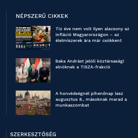
NÉPSZERŰ CIKKEK
Tíz éve nem volt ilyen alacsony az
infláció Magyarországon – az
élelmiszerek ára már csökkent
Baka Andrást jelöli köztársasági
elnöknek a TISZA-frakció
A honvédségnél pihenőnap lesz
augusztus 8., másoknak marad a
munkaszombat
SZERKESZTŐSÉG