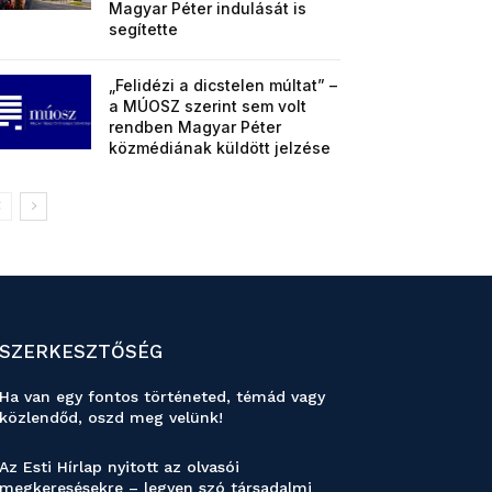
Magyar Péter indulását is
segítette
„Felidézi a dicstelen múltat” –
a MÚOSZ szerint sem volt
rendben Magyar Péter
közmédiának küldött jelzése
SZERKESZTŐSÉG
Ha van egy fontos történeted, témád vagy
közlendőd, oszd meg velünk!
Az Esti Hírlap nyitott az olvasói
megkeresésekre – legyen szó társadalmi