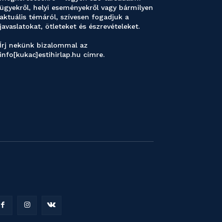
ügyekről, helyi eseményekről vagy bármilyen
aktuális témáról, szívesen fogadjuk a
javaslatokat, ötleteket és észrevételeket.
Írj nekünk bizalommal az
info[kukac]estihirlap.hu címre.