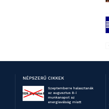
NÉPSZERŰ CIKKEK
Szeptemberre halasztanák
az augusztus 8-i
munkanapot az
energiaválság miatt