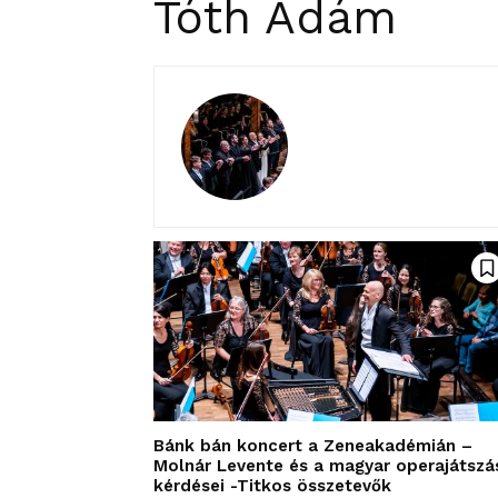
Tóth Ádám
Bánk bán koncert a Zeneakadémián –
Molnár Levente és a magyar operajátszá
kérdései -Titkos összetevők