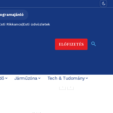
ogramajánló
Esti Rikkancs
|
Esti üdvözletek
ELŐFIZETÉS
dő
Járműzóna
Tech & Tudomány
zött
Magyar Péter