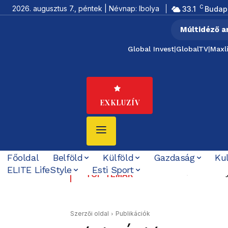
C
2026. augusztus 7., péntek | Névnap: Ibolya
33.1
Budap
Múltidéző a
Global Invest
|
GlobalTV
|
Maxl
EXKLUZÍV
Főoldal
Belföld
Külföld
Gazdaság
Ku
ELITE LifeStyle
Esti Sport
Tovább bővült az éjs
Gerendai Szigetéve
TOP TÉMÁK
indulását is segítet
Szerzői oldal
Publikációk