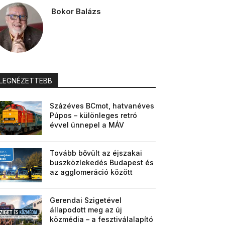
Bokor Balázs
LEGNÉZETTEBB
Százéves BCmot, hatvanéves
Púpos – különleges retró
évvel ünnepel a MÁV
Tovább bővült az éjszakai
buszközlekedés Budapest és
az agglomeráció között
Gerendai Szigetével
állapodott meg az új
közmédia – a fesztiválalapító