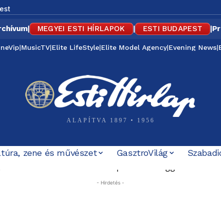
est
rchívum
|
MEGYEI ESTI HÍRLAPOK
|
ESTI BUDAPEST
|
Pr
ineVip
|
MusicTV
|
Elite LifeStyle
|
Elite Model Agency
|
Evening News
|
ALAPÍTVA 1897 • 1956
ltúra, zene és művészet
GasztroVilág
Szabadi
zakai buszközlekedés Budapest és az agglomeráció kö
l állapodott meg az új közmédia – a fesztiválalapító 
te
- Hirdetés -