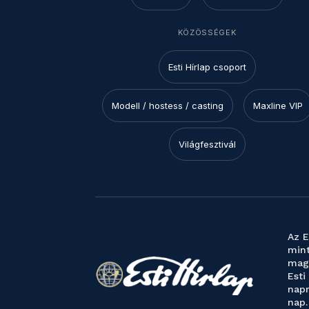
KÖZÖSSÉGEK
Esti Hírlap csoport
Modell / hostess / casting
Maxline VIP
Világfesztivál
Az E
mint
magy
Esti
napr
nap.