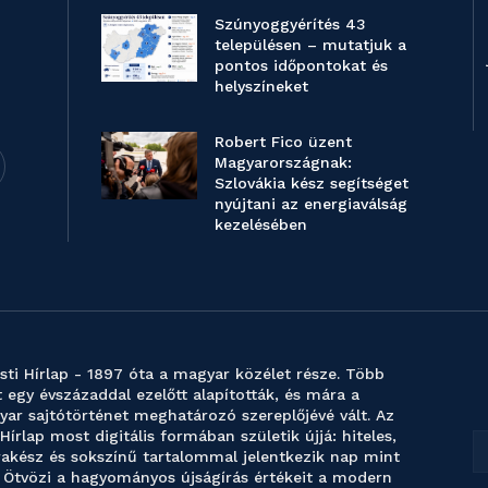
Szúnyoggyérítés 43
településen – mutatjuk a
pontos időpontokat és
helyszíneket
Robert Fico üzent
Magyarországnak:
Szlovákia kész segítséget
nyújtani az energiaválság
kezelésében
sti Hírlap - 1897 óta a magyar közélet része. Több
 egy évszázaddal ezelőtt alapították, és mára a
ar sajtótörténet meghatározó szereplőjévé vált. Az
 Hírlap most digitális formában születik újjá: hiteles,
akész és sokszínű tartalommal jelentkezik nap mint
 Ötvözi a hagyományos újságírás értékeit a modern