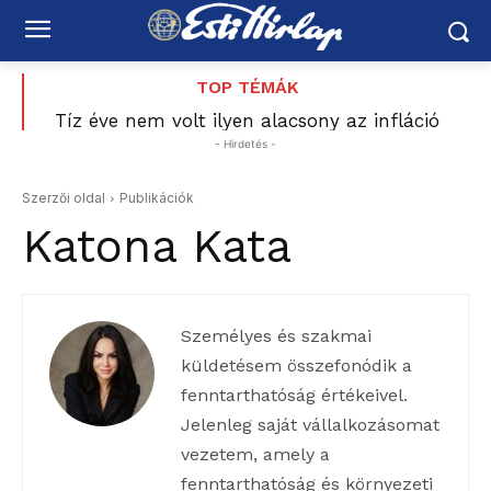
TOP TÉMÁK
Országos hétvégi programajánló augusztus 8–9-
Tíz éve nem volt ilyen alacsony az infláció
Magyarországon – az élelmiszerek ára már
re: vízipisztolycsata, foci, Balaton, borhetek,
- Hirdetés -
fesztiválok, várak és nyári esték
csökkent
Szerzői oldal
Publikációk
Katona Kata
Személyes és szakmai
küldetésem összefonódik a
fenntarthatóság értékeivel.
Jelenleg saját vállalkozásomat
vezetem, amely a
fenntarthatóság és környezeti