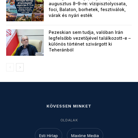
augusztus 8–9-re: vízipisztolycsata,
foci, Balaton, borhetek, fesztiválok,
várak és nyári esték
Pezeskian sem tudja, valóban Irán
legfelsőbb vezetőjével találkozott-e –
különös történet szivárgott ki
Teheránból
KÖVESSEN MINKET
OLDALAK
Esti Hírlap
Maxline Media