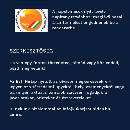
A napelemesek nyílt levele
Kapitány Istvánhoz: meglévő hazai
áramtermelést engednének be a
rendszerbe
SZERKESZTŐSÉG
Ha van egy fontos történeted, témád vagy közlendőd,
oszd meg velünk!
Az Esti Hírlap nyitott az olvasói megkeresésekre –
legyen szó társadalmi ügyekről, helyi eseményekről vagy
bármilyen aktuális témáról, szívesen fogadjuk a
javaslatokat, ötleteket és észrevételeket.
Írj nekünk bizalommal az info[kukac]estihirlap.hu
címre.