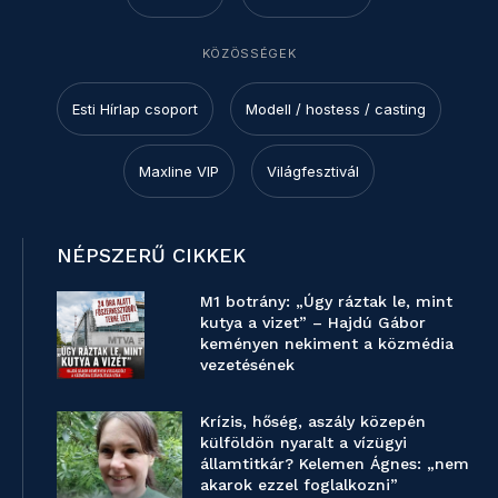
KÖZÖSSÉGEK
Esti Hírlap csoport
Modell / hostess / casting
Maxline VIP
Világfesztivál
NÉPSZERŰ CIKKEK
M1 botrány: „Úgy ráztak le, mint
kutya a vizet” – Hajdú Gábor
keményen nekiment a közmédia
vezetésének
Krízis, hőség, aszály közepén
külföldön nyaralt a vízügyi
államtitkár? Kelemen Ágnes: „nem
akarok ezzel foglalkozni”