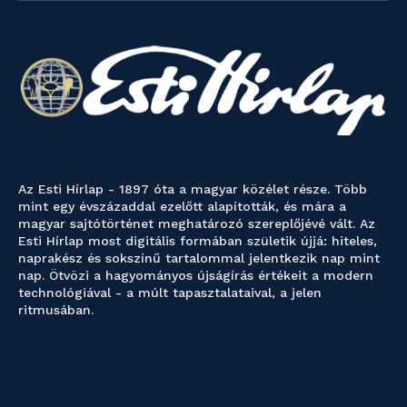
Az Esti Hírlap - 1897 óta a magyar közélet része. Több
mint egy évszázaddal ezelőtt alapították, és mára a
magyar sajtótörténet meghatározó szereplőjévé vált. Az
Esti Hírlap most digitális formában születik újjá: hiteles,
naprakész és sokszínű tartalommal jelentkezik nap mint
nap. Ötvözi a hagyományos újságírás értékeit a modern
technológiával - a múlt tapasztalataival, a jelen
ritmusában.