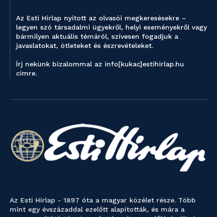
Az Esti Hírlap nyitott az olvasói megkeresésekre –
legyen szó társadalmi ügyekről, helyi eseményekről vagy
bármilyen aktuális témáról, szívesen fogadjuk a
javaslatokat, ötleteket és észrevételeket.
Írj nekünk bizalommal az info[kukac]estihirlap.hu
címre.
Az Esti Hírlap - 1897 óta a magyar közélet része. Több
mint egy évszázaddal ezelőtt alapították, és mára a