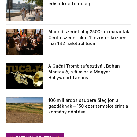
erősödik a forróság
Madrid szerint alig 2500-an maradtak,
Ceuta szerint akár 11 ezren – közben
már 142 halottról tudni
A Gučai Trombitafesztivál, Boban
Markovič, a film és a Magyar
Hollywood Tanács
106 milliárdos szuperelőleg jön a
gazdáknak – 150 ezer termelőt érint a
kormány döntése