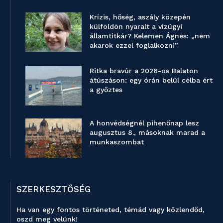
Krízis, hőség, aszály közepén
külföldön nyaralt a vízügyi
államtitkár? Kelemen Ágnes: „nem
akarok ezzel foglalkozni”
Ritka bravúr a 2026-os Balaton
átúszáson: egy órán belül célba ért
a győztes
A honvédségnél pihenőnap lesz
augusztus 8., másoknak marad a
munkaszombat
SZERKESZTŐSÉG
Ha van egy fontos történeted, témád vagy közlendőd,
oszd meg velünk!