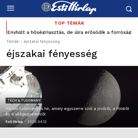
TOP TÉMÁK
Enyhült a hőségriasztás, de újra erősödik a forróság
Madrid szerint alig 2500-an maradtak, Ceuta
szerint akár 11 ezren – közben már 142 halottról
Témák:
éjszakai fényesség
tudni
éjszakai fényesség
TECH & TUDOMÁNY
Három tudományos hír, amely egyszerre szól a jövőről, a Földről
és a világegyetemről
Esti Hírlap
-
2026.04.12.