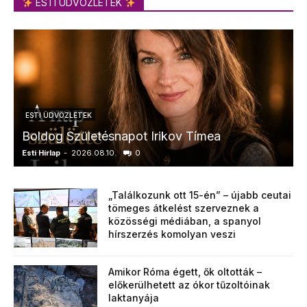
ESTI ÜDVÖZLETEK
ESTI ÜDVÖZLETEK
Boldog Születésnapot Irikov Tímea
Esti Hírlap
-
2026.08.10.
0
E
„Találkozunk ott 15-én” – újabb ceutai
tömeges átkelést szerveznek a
közösségi médiában, a spanyol
hírszerzés komolyan veszi
Amikor Róma égett, ők oltották –
előkerülhetett az ókor tűzoltóinak
laktanyája