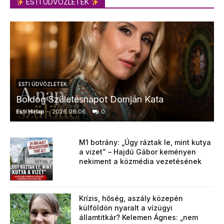
ESTI ÜDVÖZLETEK
ESTI ÜDVÖZLETEK
Boldog Születésnapot Domján Kata
Esti Hírlap
-
2026.08.06.
0
E
M1 botrány: „Úgy ráztak le, mint kutya
a vizet” – Hajdú Gábor keményen
nekiment a közmédia vezetésének
Krízis, hőség, aszály közepén
külföldön nyaralt a vízügyi
államtitkár? Kelemen Ágnes: „nem