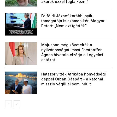
akarok ezzel foglalkozni”
Felföldi József korábbi nyílt
támogatója is számon kéri Magyar
Pétert: „Nem ezt ígérték”
Májusban még követelték a
nyilvánosságot, most Forsthoffer
Ágnes hivatala elzárja a kegyelmi
aktákat
Hatszor vitték Afrikába honvédségi
géppel Orbán Gáspárt – a katonai
misszió végül el sem indult