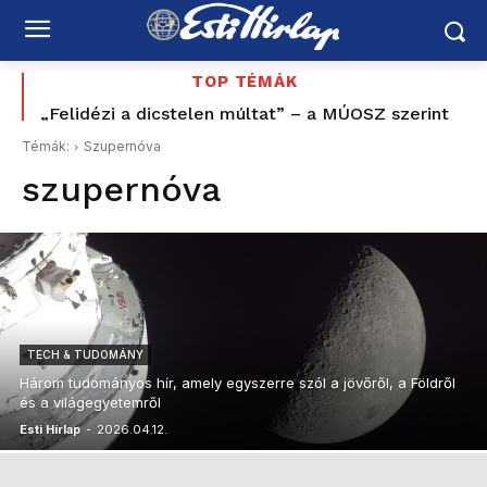
TOP TÉMÁK
„Felidézi a dicstelen múltat” – a MÚOSZ szerint
Hat nap, hét feltört autó – elfogták a gyöngyösi
sem volt rendben Magyar Péter közmédiának
fiatalt
Témák:
Szupernóva
küldött jelzése
szupernóva
TECH & TUDOMÁNY
Három tudományos hír, amely egyszerre szól a jövőről, a Földről
és a világegyetemről
Esti Hírlap
-
2026.04.12.