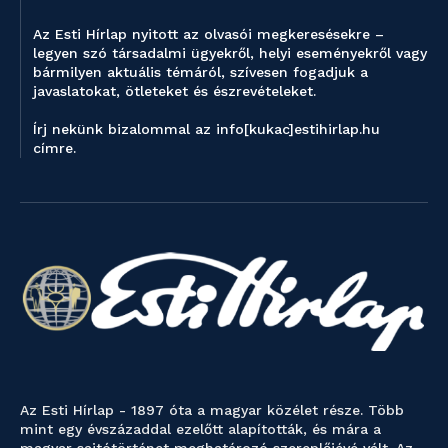
Az Esti Hírlap nyitott az olvasói megkeresésekre –
legyen szó társadalmi ügyekről, helyi eseményekről vagy
bármilyen aktuális témáról, szívesen fogadjuk a
javaslatokat, ötleteket és észrevételeket.
Írj nekünk bizalommal az info[kukac]estihirlap.hu
címre.
Az Esti Hírlap - 1897 óta a magyar közélet része. Több
mint egy évszázaddal ezelőtt alapították, és mára a