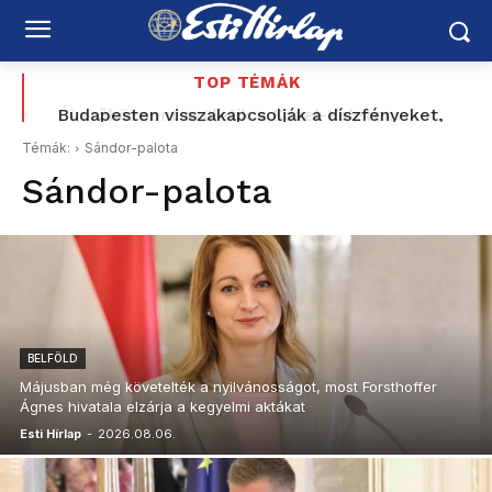
TOP TÉMÁK
Budapesten visszakapcsolják a díszfényeket,
Romániában továbbra is súlyos az energiahelyzet
Témák:
Sándor-palota
Sándor-palota
BELFÖLD
Májusban még követelték a nyilvánosságot, most Forsthoffer
Ágnes hivatala elzárja a kegyelmi aktákat
Esti Hírlap
-
2026.08.06.