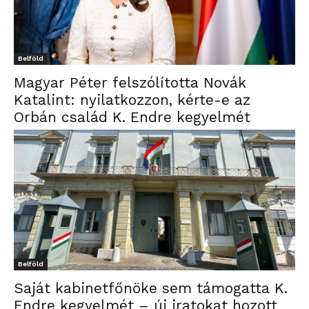
Belföld
Magyar Péter felszólította Novák
Katalint: nyilatkozzon, kérte-e az
Orbán család K. Endre kegyelmét
Belföld
Saját kabinetfőnöke sem támogatta K.
Endre kegyelmét – új iratokat hozott