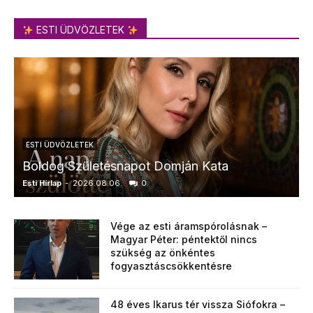
ESTI ÜDVÖZLETEK
ESTI ÜDVÖZLETEK
Boldog Születésnapot Domján Kata
Esti Hírlap
-
2026.08.06.
0
E
Vége az esti áramspórolásnak –
Magyar Péter: péntektől nincs
szükség az önkéntes
fogyasztáscsökkentésre
48 éves Ikarus tér vissza Siófokra –