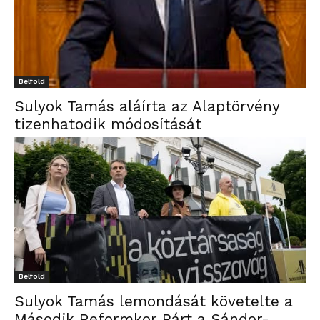
Belföld
Sulyok Tamás aláírta az Alaptörvény
tizenhatodik módosítását
Belföld
Sulyok Tamás lemondását követelte a
Második Reformkor Párt a Sándor-