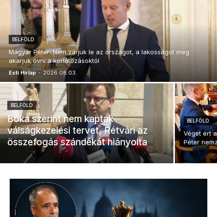
BELFÖLD
Magyar Péter: Nem zárjuk le az országot, a lakosságot meg
akarjuk óvni a korlátozásoktól
Esti Hírlap
-
2026.08.03.
BELFÖLD
Bóka szerint nem kaptak
BELFÖLD
válságkezelési tervet, Rétvári az
Véget ért 
összefogás szándékát hiányolta
Péter nemz