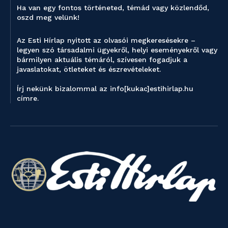
Ha van egy fontos történeted, témád vagy közlendőd,
oszd meg velünk!
Az Esti Hírlap nyitott az olvasói megkeresésekre –
legyen szó társadalmi ügyekről, helyi eseményekről vagy
bármilyen aktuális témáról, szívesen fogadjuk a
javaslatokat, ötleteket és észrevételeket.
Írj nekünk bizalommal az info[kukac]estihirlap.hu
címre.