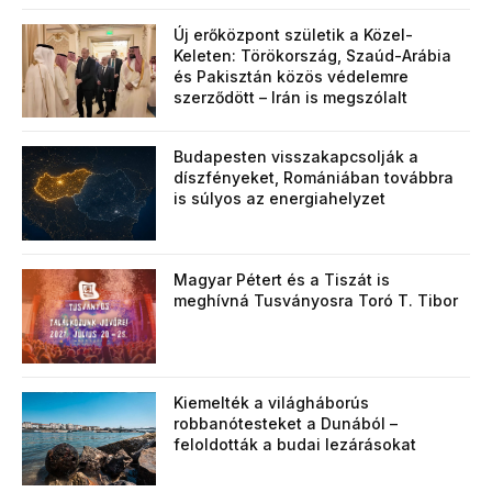
Új erőközpont születik a Közel-
Keleten: Törökország, Szaúd-Arábia
és Pakisztán közös védelemre
szerződött – Irán is megszólalt
Budapesten visszakapcsolják a
díszfényeket, Romániában továbbra
is súlyos az energiahelyzet
Magyar Pétert és a Tiszát is
meghívná Tusványosra Toró T. Tibor
Kiemelték a világháborús
robbanótesteket a Dunából –
feloldották a budai lezárásokat