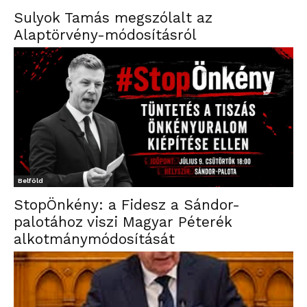
Sulyok Tamás megszólalt az
Alaptörvény-módosításról
Belföld
StopÖnkény: a Fidesz a Sándor-
palotához viszi Magyar Péterék
alkotmánymódosítását