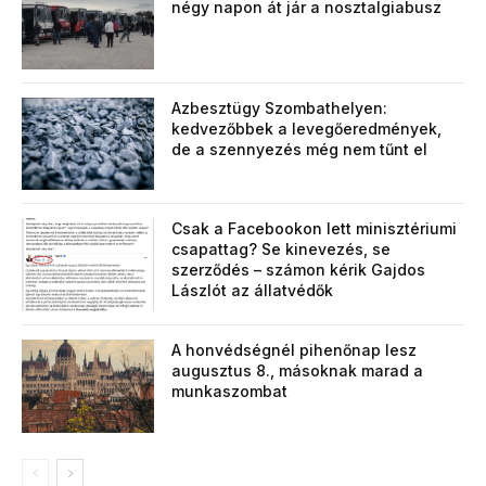
négy napon át jár a nosztalgiabusz
Azbesztügy Szombathelyen:
kedvezőbbek a levegőeredmények,
de a szennyezés még nem tűnt el
Csak a Facebookon lett minisztériumi
csapattag? Se kinevezés, se
szerződés – számon kérik Gajdos
Lászlót az állatvédők
A honvédségnél pihenőnap lesz
augusztus 8., másoknak marad a
munkaszombat