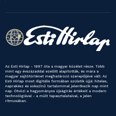
Az Esti Hírlap - 1897 óta a magyar közélet része. Több
mint egy évszázaddal ezelőtt alapították, és mára a
magyar sajtótörténet meghatározó szereplőjévé vált. Az
Esti Hírlap most digitális formában születik újjá: hiteles,
naprakész és sokszínű tartalommal jelentkezik nap mint
nap. Ötvözi a hagyományos újságírás értékeit a modern
technológiával - a múlt tapasztalataival, a jelen
ritmusában.