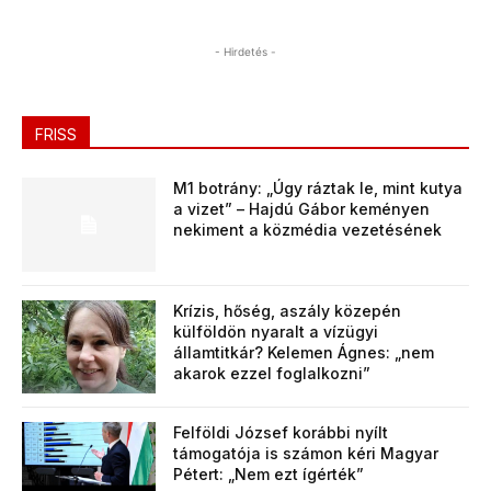
- Hirdetés -
FRISS
M1 botrány: „Úgy ráztak le, mint kutya
a vizet” – Hajdú Gábor keményen
nekiment a közmédia vezetésének
Krízis, hőség, aszály közepén
külföldön nyaralt a vízügyi
államtitkár? Kelemen Ágnes: „nem
akarok ezzel foglalkozni”
Felföldi József korábbi nyílt
támogatója is számon kéri Magyar
Pétert: „Nem ezt ígérték”