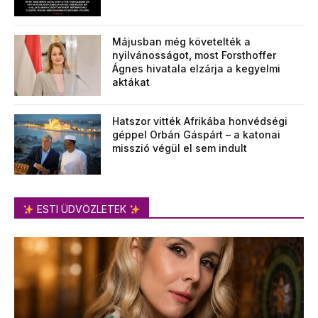
Májusban még követelték a
nyilvánosságot, most Forsthoffer
Ágnes hivatala elzárja a kegyelmi
aktákat
Hatszor vitték Afrikába honvédségi
géppel Orbán Gáspárt – a katonai
misszió végül el sem indult
ESTI ÜDVÖZLETEK