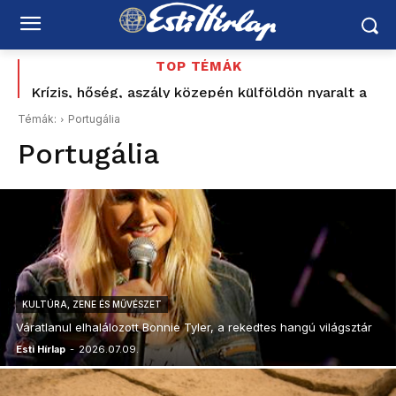
TOP TÉMÁK
Felföldi József korábbi nyílt támogatója is számon
kéri Magyar Pétert: „Nem ezt ígérték”
Témák:
Portugália
Portugália
KULTÚRA, ZENE ÉS MŰVÉSZET
Váratlanul elhalálozott Bonnie Tyler, a rekedtes hangú világsztár
Esti Hírlap
-
2026.07.09.