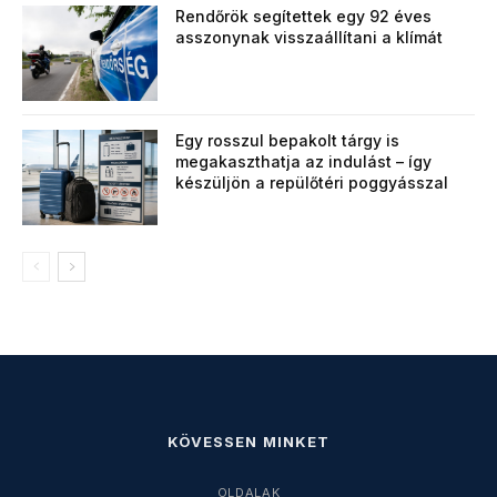
Rendőrök segítettek egy 92 éves
asszonynak visszaállítani a klímát
Egy rosszul bepakolt tárgy is
megakaszthatja az indulást – így
készüljön a repülőtéri poggyásszal
KÖVESSEN MINKET
OLDALAK