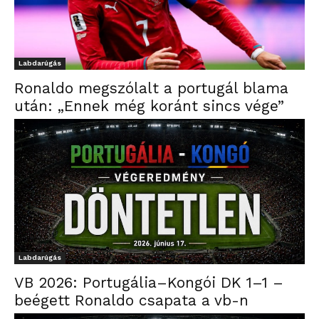
Labdarúgás
Ronaldo megszólalt a portugál blama
után: „Ennek még koránt sincs vége”
Labdarúgás
VB 2026: Portugália–Kongói DK 1–1 –
beégett Ronaldo csapata a vb-n