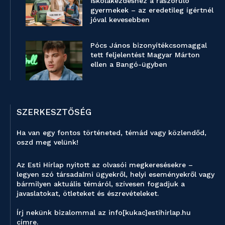
iskolakezdéshez a rászoruló
gyermekek – az eredetileg ígértnél
jóval kevesebben
Pócs János bizonyítékcsomaggal
tett feljelentést Magyar Márton
ellen a Bangó-ügyben
SZERKESZTŐSÉG
Ha van egy fontos történeted, témád vagy közlendőd,
oszd meg velünk!
Az Esti Hírlap nyitott az olvasói megkeresésekre –
legyen szó társadalmi ügyekről, helyi eseményekről vagy
bármilyen aktuális témáról, szívesen fogadjuk a
javaslatokat, ötleteket és észrevételeket.
Írj nekünk bizalommal az info[kukac]estihirlap.hu
címre.