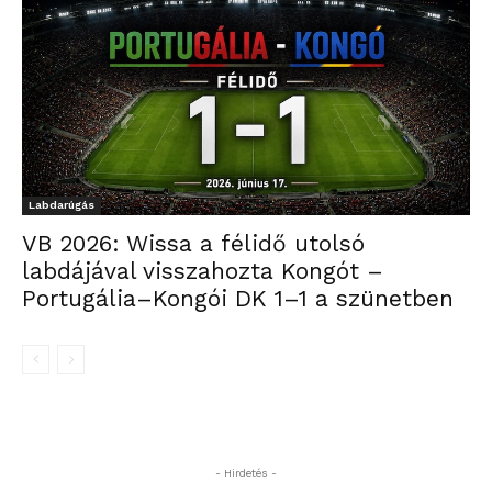
Labdarúgás
VB 2026: Wissa a félidő utolsó
labdájával visszahozta Kongót –
Portugália–Kongói DK 1–1 a szünetben
- Hirdetés -