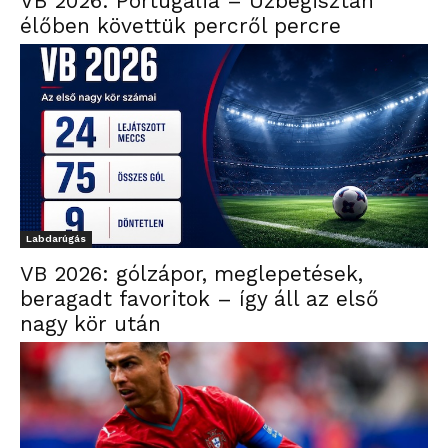
VB 2026: Portugália – Üzbegisztán
élőben követtük percről percre
Labdarúgás
VB 2026: gólzápor, meglepetések,
beragadt favoritok – így áll az első
nagy kör után