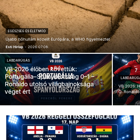
EGÉSZSÉG ÉS ÉLETMÓD
Újabb hőhullám közelít Európára, a WHO figyelmeztet
Esti Hírlap
-
2026.07.08.
LABDARÚGÁS
VB 2026 élőben követtük:
Portugália–Spanyolország 0–1 –
LABDARÚG
Ronaldo utolsó világbajnoksága
VB 2026: H
véget ért
C. Ronaldó