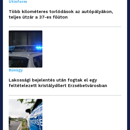
Útinform
Több kilométeres torlódások az autópályákon,
teljes útzár a 37-es főúton
Bűnügy
Lakossági bejelentés után fogtak el egy
feltételezett kristálydílert Erzsébetvárosban