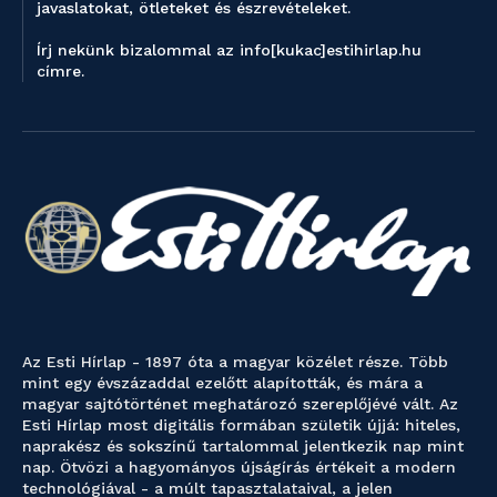
javaslatokat, ötleteket és észrevételeket.
Írj nekünk bizalommal az info[kukac]estihirlap.hu
címre.
Az Esti Hírlap - 1897 óta a magyar közélet része. Több
mint egy évszázaddal ezelőtt alapították, és mára a
magyar sajtótörténet meghatározó szereplőjévé vált. Az
Esti Hírlap most digitális formában születik újjá: hiteles,
naprakész és sokszínű tartalommal jelentkezik nap mint
nap. Ötvözi a hagyományos újságírás értékeit a modern
technológiával - a múlt tapasztalataival, a jelen