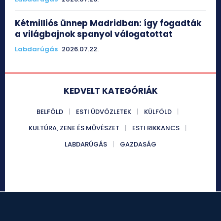
Kétmilliós ünnep Madridban: így fogadták
a világbajnok spanyol válogatottat
Labdarúgás
2026.07.22.
KEDVELT KATEGÓRIÁK
BELFÖLD
ESTI ÜDVÖZLETEK
KÜLFÖLD
KULTÚRA, ZENE ÉS MŰVÉSZET
ESTI RIKKANCS
LABDARÚGÁS
GAZDASÁG