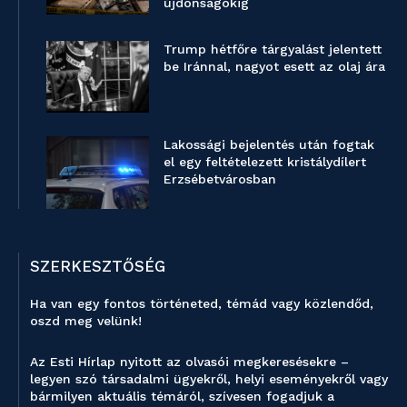
újdonságokig
Trump hétfőre tárgyalást jelentett
be Iránnal, nagyot esett az olaj ára
Lakossági bejelentés után fogtak
el egy feltételezett kristálydílert
Erzsébetvárosban
SZERKESZTŐSÉG
Ha van egy fontos történeted, témád vagy közlendőd,
oszd meg velünk!
Az Esti Hírlap nyitott az olvasói megkeresésekre –
legyen szó társadalmi ügyekről, helyi eseményekről vagy
bármilyen aktuális témáról, szívesen fogadjuk a