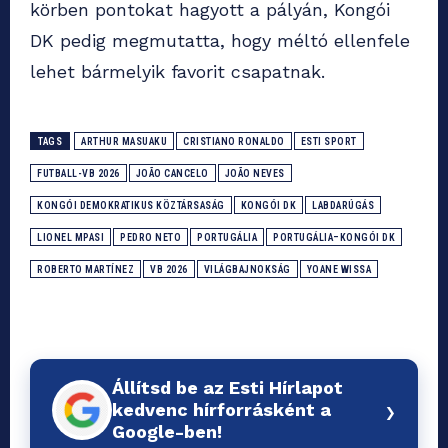
körben pontokat hagyott a pályán, Kongói
DK pedig megmutatta, hogy méltó ellenfele
lehet bármelyik favorit csapatnak.
TAGS
ARTHUR MASUAKU
CRISTIANO RONALDO
ESTI SPORT
FUTBALL-VB 2026
JOÃO CANCELO
JOÃO NEVES
KONGÓI DEMOKRATIKUS KÖZTÁRSASÁG
KONGÓI DK
LABDARÚGÁS
LIONEL MPASI
PEDRO NETO
PORTUGÁLIA
PORTUGÁLIA–KONGÓI DK
ROBERTO MARTÍNEZ
VB 2026
VILÁGBAJNOKSÁG
YOANE WISSA
Állítsd be az Esti Hírlapot
›
kedvenc hírforrásként a
Google-ben!