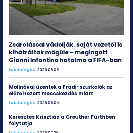
Zsarolással vádolják, saját vezetői is
kihátráltak mögüle – megingott
Gianni Infantino hatalma a FIFA-ban
Labdarúgás
2026.08.05.
Molinóval üzentek a Fradi-szurkolók az
előre hozott meccskezdés miatt
Labdarúgás
2026.08.04.
Keresztes Krisztián a Greuther Fürthben
folytatja
Labdarúgás
2026.07.26.