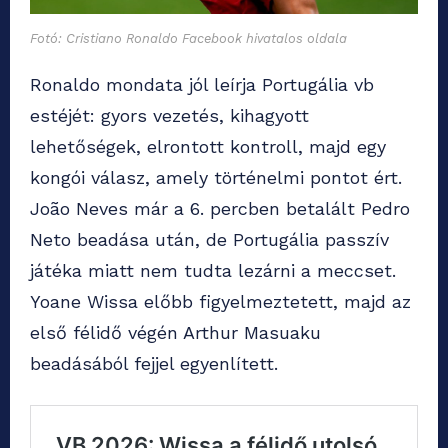
Fotó: Cristiano Ronaldo Facebook hivatalos oldala
Ronaldo mondata jól leírja Portugália vb
estéjét: gyors vezetés, kihagyott
lehetőségek, elrontott kontroll, majd egy
kongói válasz, amely történelmi pontot ért.
João Neves már a 6. percben betalált Pedro
Neto beadása után, de Portugália passzív
játéka miatt nem tudta lezárni a meccset.
Yoane Wissa előbb figyelmeztetett, majd az
első félidő végén Arthur Masuaku
beadásából fejjel egyenlített.