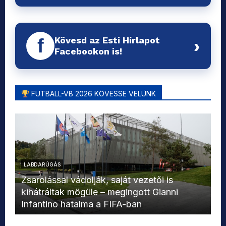
Kövesd az Esti Hírlapot
f
›
Facebookon is!
FUTBALL-VB 2026 KÖVESSE VELÜNK
LABDARÚGÁS
L
Zsarolással vádolják, saját vezetői is
kihátráltak mögüle – megingott Gianni
Mo
Infantino hatalma a FIFA-ban
el