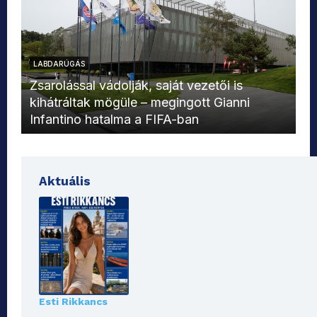
LABDARÚGÁS
L
Zsarolással vádolják, saját vezetői is
kihátráltak mögüle – megingott Gianni
Mo
Infantino hatalma a FIFA-ban
el
Aktuális
Esti Rikkancs