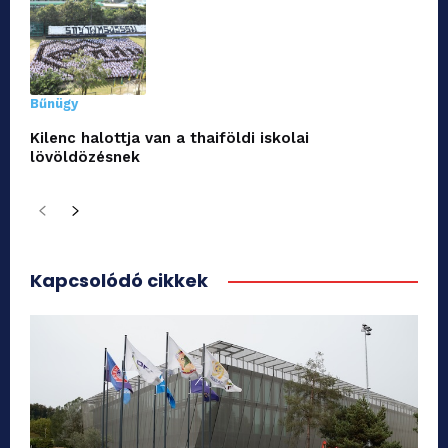
Bűnügy
Kilenc halottja van a thaiföldi iskolai
lövöldözésnek
Kapcsolódó cikkek