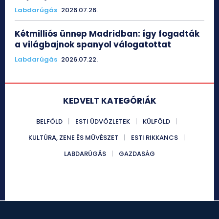
Labdarúgás
2026.07.26.
Kétmilliós ünnep Madridban: így fogadták
a világbajnok spanyol válogatottat
Labdarúgás
2026.07.22.
KEDVELT KATEGÓRIÁK
BELFÖLD
ESTI ÜDVÖZLETEK
KÜLFÖLD
KULTÚRA, ZENE ÉS MŰVÉSZET
ESTI RIKKANCS
LABDARÚGÁS
GAZDASÁG