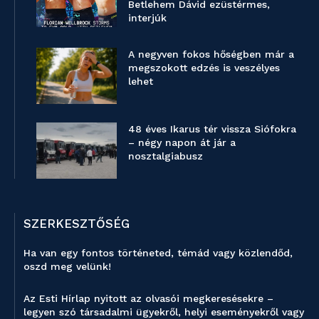
Betlehem Dávid ezüstérmes,
interjúk
A negyven fokos hőségben már a
megszokott edzés is veszélyes
lehet
48 éves Ikarus tér vissza Siófokra
– négy napon át jár a
nosztalgiabusz
SZERKESZTŐSÉG
Ha van egy fontos történeted, témád vagy közlendőd,
oszd meg velünk!
Az Esti Hírlap nyitott az olvasói megkeresésekre –
legyen szó társadalmi ügyekről, helyi eseményekről vagy