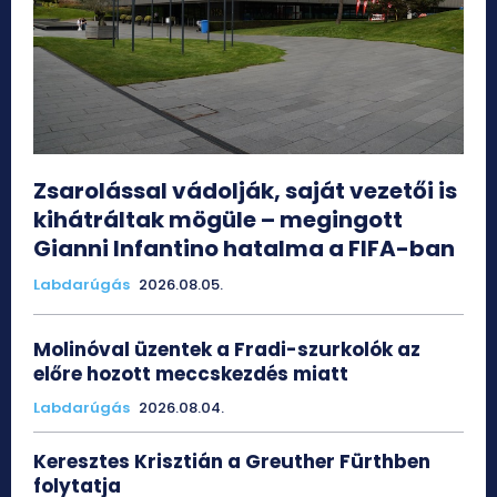
Zsarolással vádolják, saját vezetői is
kihátráltak mögüle – megingott
Gianni Infantino hatalma a FIFA-ban
Labdarúgás
2026.08.05.
Molinóval üzentek a Fradi-szurkolók az
előre hozott meccskezdés miatt
Labdarúgás
2026.08.04.
Keresztes Krisztián a Greuther Fürthben
folytatja