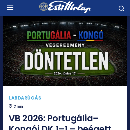
LABDARÚGÁS
2
min.
VB 2026: Portugália–
Kongói DK 1–1 – beégett