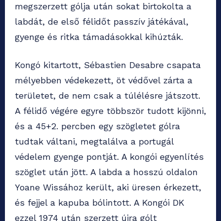
megszerzett gólja után sokat birtokolta a
labdát, de első félidőt passzív játékával,
gyenge és ritka támadásokkal kihúzták.
Kongó kitartott, Sébastien Desabre csapata
mélyebben védekezett, öt védővel zárta a
területet, de nem csak a túlélésre játszott.
A félidő végére egyre többször tudott kijönni,
és a 45+2. percben egy szögletet gólra
tudtak váltani, megtalálva a portugál
védelem gyenge pontját. A kongói egyenlítés
szöglet után jött. A labda a hosszú oldalon
Yoane Wissához került, aki üresen érkezett,
és fejjel a kapuba bólintott. A Kongói DK
ezzel 1974 után szerzett újra gólt