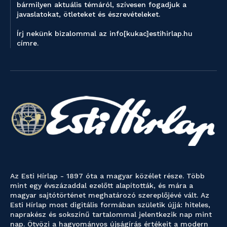
bármilyen aktuális témáról, szívesen fogadjuk a
javaslatokat, ötleteket és észrevételeket.
Írj nekünk bizalommal az info[kukac]estihirlap.hu
címre.
Az Esti Hírlap - 1897 óta a magyar közélet része. Több
mint egy évszázaddal ezelőtt alapították, és mára a
magyar sajtótörténet meghatározó szereplőjévé vált. Az
Esti Hírlap most digitális formában születik újjá: hiteles,
naprakész és sokszínű tartalommal jelentkezik nap mint
nap. Ötvözi a hagyományos újságírás értékeit a modern