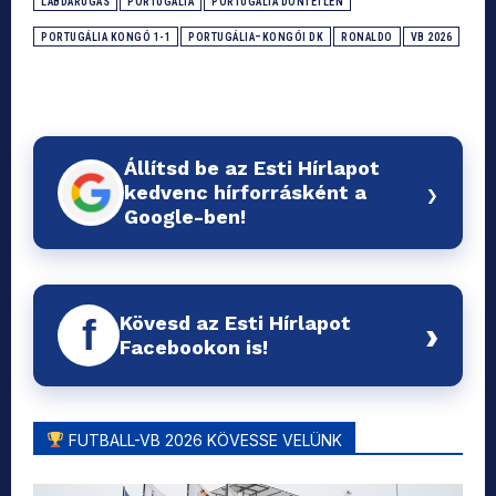
LABDARÚGÁS
PORTUGÁLIA
PORTUGÁLIA DÖNTETLEN
PORTUGÁLIA KONGÓ 1-1
PORTUGÁLIA–KONGÓI DK
RONALDO
VB 2026
Állítsd be az Esti Hírlapot
›
kedvenc hírforrásként a
Google-ben!
Kövesd az Esti Hírlapot
f
›
Facebookon is!
FUTBALL-VB 2026 KÖVESSE VELÜNK