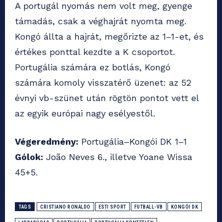
A portugál nyomás nem volt meg, gyenge
támadás, csak a véghajrát nyomta meg.
Kongó állta a hajrát, megőrizte az 1–1-et, és
értékes ponttal kezdte a K csoportot.
Portugália számára ez botlás, Kongó
számára komoly visszatérő üzenet: az 52
évnyi vb-szünet után rögtön pontot vett el
az egyik európai nagy esélyestől.
Végeredmény:
Portugália–Kongói DK 1–1
Gólok:
João Neves 6., illetve Yoane Wissa
45+5.
TAGS
CRISTIANO RONALDO
ESTI SPORT
FUTBALL-VB
KONGÓI DK