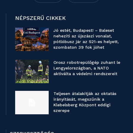
NÉPSZERŰ CIKKEK
Jó estét, Budapest! – Baleset
nehezíti az újszászi vonalat,
pótlóbusz jár az S21-es helyett,
szombaton 39 fok jöhet
Orosz robotrepülőgép zuhant le
Lengyelországban, a NATO
aktiválta a védelmi rendszereit
Teljesen átalakítják az oktatás
irányítását, megszűnik a
Klebelsberg Központ eddigi
szerepe