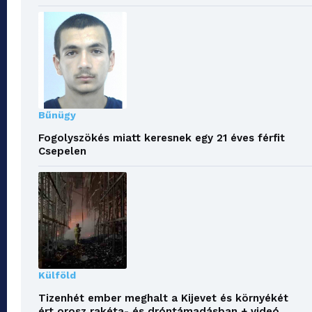
Bűnügy
Fogolyszökés miatt keresnek egy 21 éves férfit
Csepelen
Külföld
Tizenhét ember meghalt a Kijevet és környékét
ért orosz rakéta- és dróntámadásban + videó