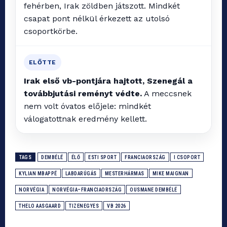
fehérben, Irak zöldben játszott. Mindkét
csapat pont nélkül érkezett az utolsó
csoportkörbe.
ELŐTTE
Irak első vb-pontjára hajtott, Szenegál a
továbbjutási reményt védte.
A meccsnek
nem volt óvatos előjele: mindkét
válogatottnak eredmény kellett.
TAGS
DEMBÉLÉ
ÉLŐ
ESTI SPORT
FRANCIAORSZÁG
I CSOPORT
KYLIAN MBAPPÉ
LABDARÚGÁS
MESTERHÁRMAS
MIKE MAIGNAN
NORVÉGIA
NORVÉGIA–FRANCIAORSZÁG
OUSMANE DEMBÉLÉ
THELO AASGAARD
TIZENEGYES
VB 2026