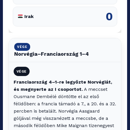
0
Irak
VÉGE
Norvégia–Franciaország 1–4
VÉGE
Franciaország 4–1-re legyőzte Norvégiát,
és megnyerte az I csoportot.
A meccset
Ousmane Dembélé döntötte el az első
félidőben: a francia támadó a 7., a 20. és a 32.
percben is betalált. Norvégia Aasgaard
góljával még visszanézett a meccsbe, de a
második félidőben Mike Maignan tizenegyest