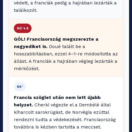
védett, a franciák pedig a hajrában lezárták a
találkozót.
90’+4
GÓL! Franciaország megszerezte a
negyediket is.
Doué talált be a
hosszabbításban, ezzel 4–1-re módosította az
állást. A franciák a hajrában végleg lezárták a
mérkőzést.
66’
Francia szöglet után nem lett újabb
helyzet.
Cherki végezte el a Dembélé által
kiharcolt sarokrúgást, de Norvégia ezúttal
rendezni tudta a védekezését. Franciaország
továbbra is kézben tartotta a meccset.