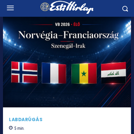
LABDARÚGÁS
5
min.