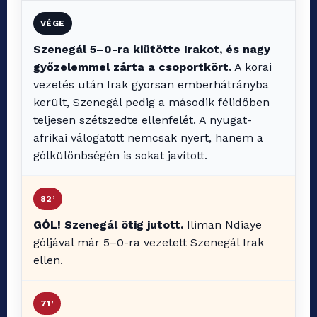
VÉGE
Szenegál 5–0-ra kiütötte Irakot, és nagy
győzelemmel zárta a csoportkört.
A korai
vezetés után Irak gyorsan emberhátrányba
került, Szenegál pedig a második félidőben
teljesen szétszedte ellenfelét. A nyugat-
afrikai válogatott nemcsak nyert, hanem a
gólkülönbségén is sokat javított.
82’
GÓL! Szenegál ötig jutott.
Iliman Ndiaye
góljával már 5–0-ra vezetett Szenegál Irak
ellen.
71’