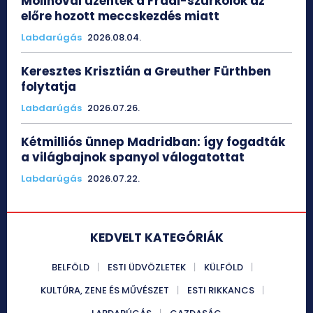
Molinóval üzentek a Fradi-szurkolók az
előre hozott meccskezdés miatt
Labdarúgás
2026.08.04.
Keresztes Krisztián a Greuther Fürthben
folytatja
Labdarúgás
2026.07.26.
Kétmilliós ünnep Madridban: így fogadták
a világbajnok spanyol válogatottat
Labdarúgás
2026.07.22.
KEDVELT KATEGÓRIÁK
BELFÖLD
ESTI ÜDVÖZLETEK
KÜLFÖLD
KULTÚRA, ZENE ÉS MŰVÉSZET
ESTI RIKKANCS