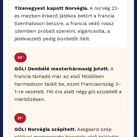
Tizenegyest kapott Norvégia.
A norvég 22-
es mezben érkező játékos betört a francia
tizenhatoson belülre, a francia védő rossz
ütemben próbált szerelni, elgáncsolta, a
játékvezető pedig büntetőt ítélt.
32’
GÓL! Dembélé mesterhármasig jutott.
A
francia támadó már az első félidőben
harmadszor talált be, ezzel Franciaország 3–
1-re vezetett. Fél óra alatt négy gól született a
mérkőzésen.
21’
GÓL! Norvégia szépített.
Aasgaard szép
góljával megszerezte Norvégia első találatát,