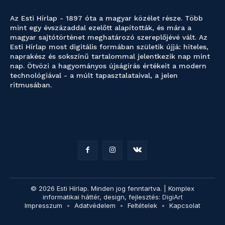
Az Esti Hírlap - 1897 óta a magyar közélet része. Több
mint egy évszázaddal ezelőtt alapították, és mára a
magyar sajtótörténet meghatározó szereplőjévé vált. Az
Esti Hírlap most digitális formában születik újjá: hiteles,
naprakész és sokszínű tartalommal jelentkezik nap mint
nap. Ötvözi a hagyományos újságírás értékeit a modern
technológiával - a múlt tapasztalataival, a jelen
ritmusában.
© 2026 Esti Hírlap. Minden jog fenntartva. | Komplex
informatikai háttér, design, fejlesztés:
DigiArt
Impresszum
Adatvédelem
Feltételek
Kapcsolat