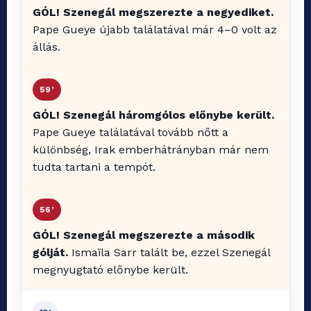
GÓL! Szenegál megszerezte a negyediket.
Pape Gueye újabb találatával már 4–0 volt az
állás.
59’
GÓL! Szenegál háromgólos előnybe került.
Pape Gueye találatával tovább nőtt a
különbség, Irak emberhátrányban már nem
tudta tartani a tempót.
56’
GÓL! Szenegál megszerezte a második
gólját.
Ismaïla Sarr talált be, ezzel Szenegál
megnyugtató előnybe került.