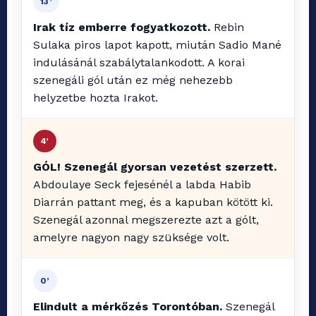
13’
Irak tíz emberre fogyatkozott.
Rebin
Sulaka piros lapot kapott, miután Sadio Mané
indulásánál szabálytalankodott. A korai
szenegáli gól után ez még nehezebb
helyzetbe hozta Irakot.
4’
GÓL! Szenegál gyorsan vezetést szerzett.
Abdoulaye Seck fejesénél a labda Habib
Diarrán pattant meg, és a kapuban kötött ki.
Szenegál azonnal megszerezte azt a gólt,
amelyre nagyon nagy szüksége volt.
0’
Elindult a mérkőzés Torontóban.
Szenegál