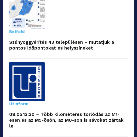
Belföld
Szúnyoggyérítés 43 településen – mutatjuk a
pontos időpontokat és helyszíneket
Útinform
08.05.13:30 – Több kilométeres torlódás az M1-
esen és az M5-ösön, az M0-son is sávokat zártak
le