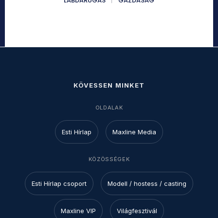
LABDARÚGÁS
GAZDASÁG
KÖVESSEN MINKET
OLDALAK
Esti Hírlap
Maxline Media
KÖZÖSSÉGEK
Esti Hírlap csoport
Modell / hostess / casting
Maxline VIP
Világfesztivál