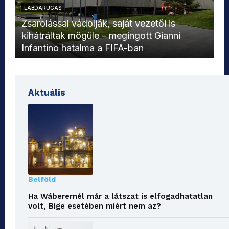
LABDARÚGÁS
L
Zsarolással vádolják, saját vezetői is
kihátráltak mögüle – megingott Gianni
Mo
Infantino hatalma a FIFA-ban
el
Aktuális
Belföld
Ha Wáberernél már a látszat is elfogadhatatlan
volt, Bige esetében miért nem az?