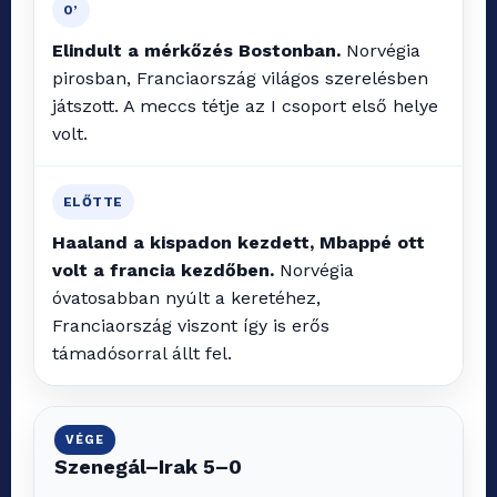
0’
Elindult a mérkőzés Bostonban.
Norvégia
pirosban, Franciaország világos szerelésben
játszott. A meccs tétje az I csoport első helye
volt.
ELŐTTE
Haaland a kispadon kezdett, Mbappé ott
volt a francia kezdőben.
Norvégia
óvatosabban nyúlt a keretéhez,
Franciaország viszont így is erős
támadósorral állt fel.
VÉGE
Szenegál–Irak 5–0