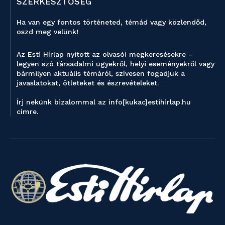
SZERKESZTŐSÉG
Ha van egy fontos történeted, témád vagy közlendőd,
oszd meg velünk!
Az Esti Hírlap nyitott az olvasói megkeresésekre –
legyen szó társadalmi ügyekről, helyi eseményekről vagy
bármilyen aktuális témáról, szívesen fogadjuk a
javaslatokat, ötleteket és észrevételeket.
Írj nekünk bizalommal az info[kukac]estihirlap.hu
címre.