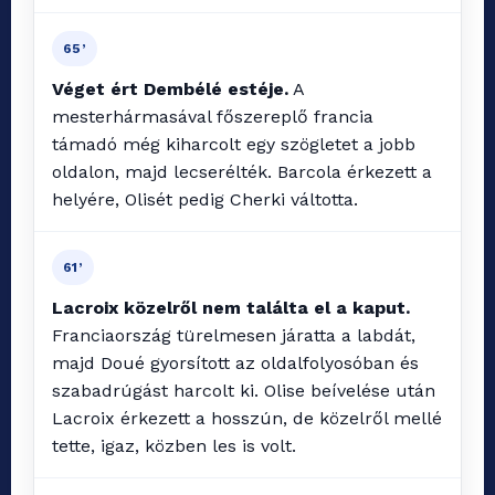
65’
Véget ért Dembélé estéje.
A
mesterhármasával főszereplő francia
támadó még kiharcolt egy szögletet a jobb
oldalon, majd lecserélték. Barcola érkezett a
helyére, Olisét pedig Cherki váltotta.
61’
Lacroix közelről nem találta el a kaput.
Franciaország türelmesen járatta a labdát,
majd Doué gyorsított az oldalfolyosóban és
szabadrúgást harcolt ki. Olise beívelése után
Lacroix érkezett a hosszún, de közelről mellé
tette, igaz, közben les is volt.