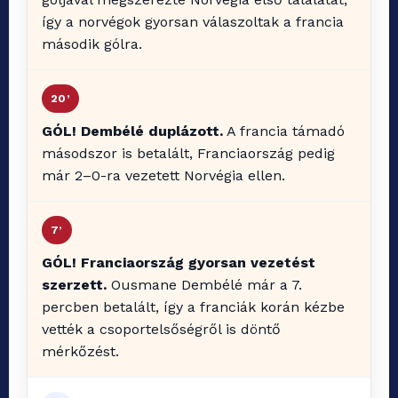
így a norvégok gyorsan válaszoltak a francia
második gólra.
20’
GÓL! Dembélé duplázott.
A francia támadó
másodszor is betalált, Franciaország pedig
már 2–0-ra vezetett Norvégia ellen.
7’
GÓL! Franciaország gyorsan vezetést
szerzett.
Ousmane Dembélé már a 7.
percben betalált, így a franciák korán kézbe
vették a csoportelsőségről is döntő
mérkőzést.