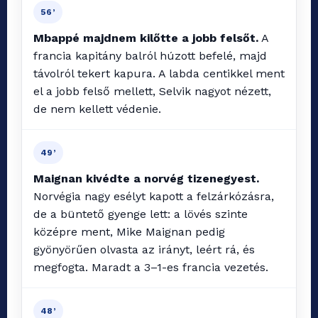
56’
Mbappé majdnem kilőtte a jobb felsőt.
A
francia kapitány balról húzott befelé, majd
távolról tekert kapura. A labda centikkel ment
el a jobb felső mellett, Selvik nagyot nézett,
de nem kellett védenie.
49’
Maignan kivédte a norvég tizenegyest.
Norvégia nagy esélyt kapott a felzárkózásra,
de a büntető gyenge lett: a lövés szinte
középre ment, Mike Maignan pedig
gyönyörűen olvasta az irányt, leért rá, és
megfogta. Maradt a 3–1-es francia vezetés.
48’