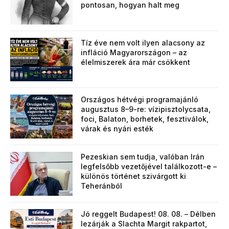
pontosan, hogyan halt meg
Tíz éve nem volt ilyen alacsony az
infláció Magyarországon – az
élelmiszerek ára már csökkent
Országos hétvégi programajánló
augusztus 8–9-re: vízipisztolycsata,
foci, Balaton, borhetek, fesztiválok,
várak és nyári esték
Pezeskian sem tudja, valóban Irán
legfelsőbb vezetőjével találkozott-e –
különös történet szivárgott ki
Teheránból
Jó reggelt Budapest! 08. 08. – Délben
lezárják a Slachta Margit rakpartot,