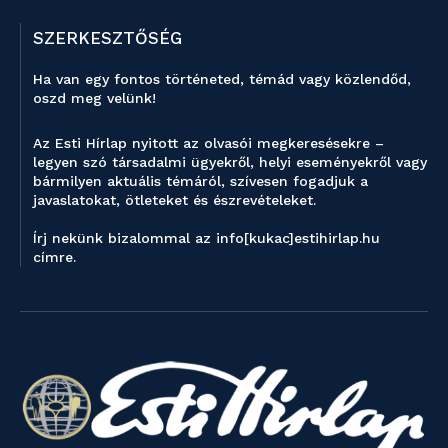
SZERKESZTŐSÉG
Ha van egy fontos történeted, témád vagy közlendőd,
oszd meg velünk!
Az Esti Hírlap nyitott az olvasói megkeresésekre –
legyen szó társadalmi ügyekről, helyi eseményekről vagy
bármilyen aktuális témáról, szívesen fogadjuk a
javaslatokat, ötleteket és észrevételeket.
Írj nekünk bizalommal az info[kukac]estihirlap.hu
címre.