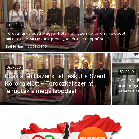
BELFÖLD
Toroczkai válasza Magyar Péternek: szerinte „profin kelepcét
állítottak”, a Mi Hazánk pedig „besétált a csapdába”
Esti Hírlap
-
2026.05.10.
BELFÖLD
BELFÖLD
Csak a Mi Hazánk tett esküt a Szent
Óvást nyúj
Korona előtt – Toroczkai szerint
eredmények
felrúgták a megállapodást
hanem a fe