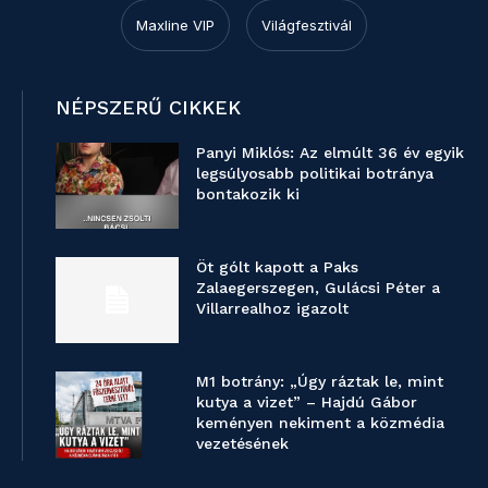
Maxline VIP
Világfesztivál
NÉPSZERŰ CIKKEK
Panyi Miklós: Az elmúlt 36 év egyik
legsúlyosabb politikai botránya
bontakozik ki
Öt gólt kapott a Paks
Zalaegerszegen, Gulácsi Péter a
Villarrealhoz igazolt
M1 botrány: „Úgy ráztak le, mint
kutya a vizet” – Hajdú Gábor
keményen nekiment a közmédia
vezetésének