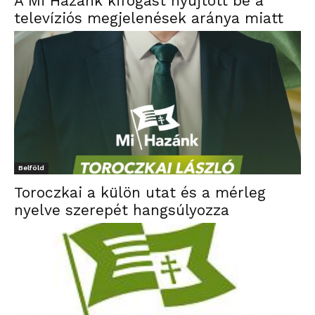
A Mi Hazánk kifogást nyújtott be a
televíziós megjelenések aránya miatt
Belföld
Toroczkai a külön utat és a mérleg
nyelve szerepét hangsúlyozza