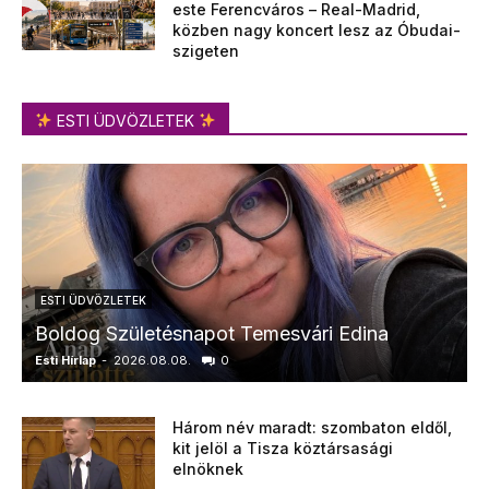
este Ferencváros – Real-Madrid,
közben nagy koncert lesz az Óbudai-
szigeten
ESTI ÜDVÖZLETEK
ESTI ÜDVÖZLETEK
Boldog Születésnapot Temesvári Edina
Esti Hírlap
-
2026.08.08.
0
E
Három név maradt: szombaton eldől,
kit jelöl a Tisza köztársasági
elnöknek