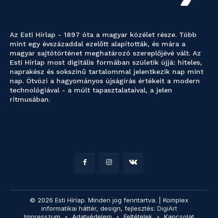
Az Esti Hírlap - 1897 óta a magyar közélet része. Több
mint egy évszázaddal ezelőtt alapították, és mára a
magyar sajtótörténet meghatározó szereplőjévé vált. Az
Esti Hírlap most digitális formában születik újjá: hiteles,
naprakész és sokszínű tartalommal jelentkezik nap mint
nap. Ötvözi a hagyományos újságírás értékeit a modern
technológiával - a múlt tapasztalataival, a jelen
ritmusában.
© 2026 Esti Hírlap. Minden jog fenntartva. | Komplex
informatikai háttér, design, fejlesztés:
DigiArt
Impresszum
Adatvédelem
Feltételek
Kapcsolat