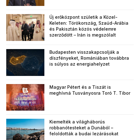
Új erőközpont születik a Közel-
Keleten: Törökország, Szaúd-Arábia
és Pakisztán közös védelemre
szerződött – Irán is megszólalt
Budapesten visszakapcsolják a
díszfényeket, Romániában továbbra
is súlyos az energiahelyzet
Magyar Pétert és a Tiszát is
meghívná Tusványosra Toró T. Tibor
Kiemelték a világháborús
robbanótesteket a Dunából –
feloldották a budai lezárásokat