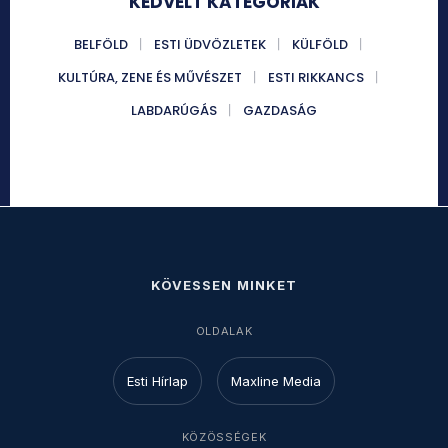
KEDVELT KATEGÓRIÁK
BELFÖLD
ESTI ÜDVÖZLETEK
KÜLFÖLD
KULTÚRA, ZENE ÉS MŰVÉSZET
ESTI RIKKANCS
LABDARÚGÁS
GAZDASÁG
KÖVESSEN MINKET
OLDALAK
Esti Hírlap
Maxline Media
KÖZÖSSÉGEK