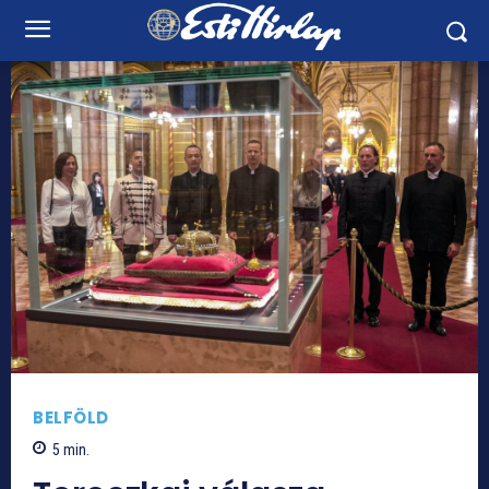
BELFÖLD
5
min.