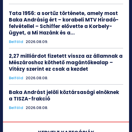
Tata 1956: a sortűz története, amely most
Baka Andrásig ért – korabeli MTV Híradó-
felvétellel – Schiffer elővette a Korbely-
ügyet, a Mi Hazánk és a...
Belföld
2026.08.09.
2,27 milliárdot fizetett vissza az államnak a
Mészároshoz köthető magántőkealap –
Vitézy szerint ez csak a kezdet
Belföld
2026.08.08.
Baka Andrást jelöli köztársasági elnöknek
a TISZA-frakció
Belföld
2026.08.08.