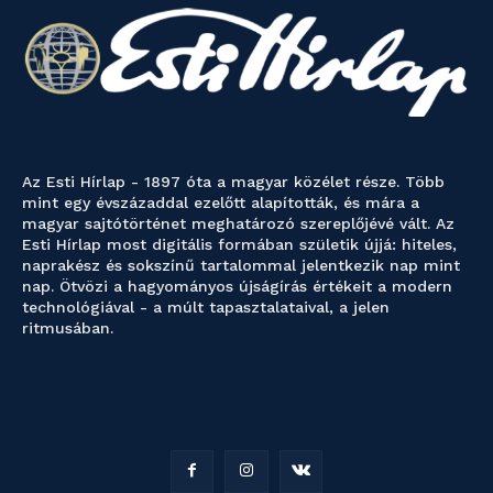
Az Esti Hírlap - 1897 óta a magyar közélet része. Több
mint egy évszázaddal ezelőtt alapították, és mára a
magyar sajtótörténet meghatározó szereplőjévé vált. Az
Esti Hírlap most digitális formában születik újjá: hiteles,
naprakész és sokszínű tartalommal jelentkezik nap mint
nap. Ötvözi a hagyományos újságírás értékeit a modern
technológiával - a múlt tapasztalataival, a jelen
ritmusában.