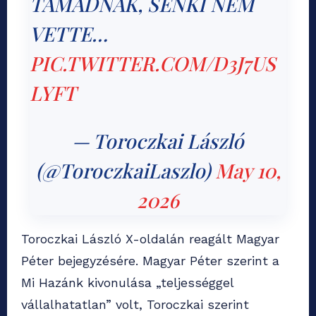
TÁMADNAK, SENKI NEM
VETTE…
PIC.TWITTER.COM/D3J7US
LYFT
— Toroczkai László
(@ToroczkaiLaszlo)
May 10,
2026
Toroczkai László X-oldalán reagált Magyar
Péter bejegyzésére. Magyar Péter szerint a
Mi Hazánk kivonulása „teljességgel
vállalhatatlan” volt, Toroczkai szerint