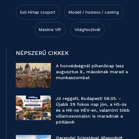
Esti Hírlap csoport
Modell / hostess / casting
Maxline VIP
Világfesztivál
NÉPSZERŰ CIKKEK
A honvédségnél pihenőnap lesz
augusztus 8., másoknak marad a
munkaszombat
Jó reggelt, Budapest! 08.05. –
Újabb 39 fokos nap jön, a H5-ös
és a H6-os HÉV-en, valamint több
villamosvonalon is maradnak a
pótlások
Gerendai Szigetével állapodott