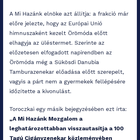
A Mi Hazánk elnöke azt állítja: a frakció már
előre jelezte, hogy az Európai Unió
himnuszaként kezelt Örömóda előtt
elhagyja az üléstermet. Szerinte az
előzetesen elfogadott napirendben az
Örömóda még a Sükösdi Danubia
Tamburazenekar előadása előtt szerepelt,
vagyis a párt nem a gyermekek fellépésére
időzítette a kivonulást.
Toroczkai egy másik bejegyzésében ezt írta:
„A Mi Hazánk Mozgalom a
leghatározottabban visszautasítja a 100
Tagú Cigányzenekar közleményében