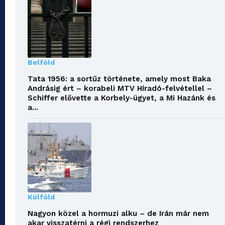
Belföld
Tata 1956: a sortűz története, amely most Baka
Andrásig ért – korabeli MTV Híradó-felvétellel –
Schiffer elővette a Korbely-ügyet, a Mi Hazánk és
a...
Külföld
Nagyon közel a hormuzi alku – de Irán már nem
akar visszatérni a régi rendszerhez