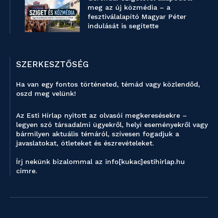
meg az új közmédia – a
fesztiválalapító Magyar Péter
indulását is segítette
SZERKESZTŐSÉG
Ha van egy fontos történeted, témád vagy közlendőd,
oszd meg velünk!
Az Esti Hírlap nyitott az olvasói megkeresésekre –
legyen szó társadalmi ügyekről, helyi eseményekről vagy
bármilyen aktuális témáról, szívesen fogadjuk a
javaslatokat, ötleteket és észrevételeket.
Írj nekünk bizalommal az info[kukac]estihirlap.hu
címre.