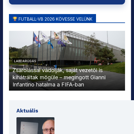
FUTBALL-VB 2026 KÖVESSE VELÜNK
LABDARÚGÁS
L
Zsarolással vádolják, saját vezetői is
kihátráltak mögüle – megingott Gianni
Mo
Infantino hatalma a FIFA-ban
el
Aktuális