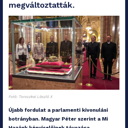
megváltoztatták.
Fotó: Toroczkai László X
Újabb fordulat a parlamenti kivonulási
botrányban. Magyar Péter szerint a Mi
Hazánk képviselőinek távozása