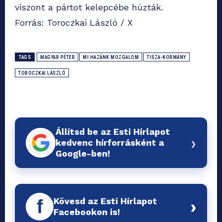
viszont a pártot kelepcébe húzták.
Forrás: Toroczkai László / X
TAGS
MAGYAR PÉTER
MI HAZÁNK MOZGALOM
TISZA-KORMÁNY
TOROCZKAI LÁSZLÓ
Állítsd be az Esti Hírlapot
›
kedvenc hírforrásként a
Google-ben!
Kövesd az Esti Hírlapot
f
›
Facebookon is!