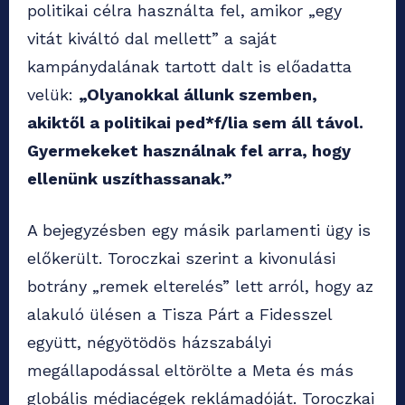
politikai célra használta fel, amikor „egy
vitát kiváltó dal mellett” a saját
kampánydalának tartott dalt is előadatta
velük:
„Olyanokkal állunk szemben,
akiktől a politikai ped*f/lia sem áll távol.
Gyermekeket használnak fel arra, hogy
ellenünk uszíthassanak.”
A bejegyzésben egy másik parlamenti ügy is
előkerült. Toroczkai szerint a kivonulási
botrány „remek elterelés” lett arról, hogy az
alakuló ülésen a Tisza Párt a Fidesszel
együtt, négyötödös házszabályi
megállapodással eltörölte a Meta és más
globális médiacégek reklámadóját. Toroczkai