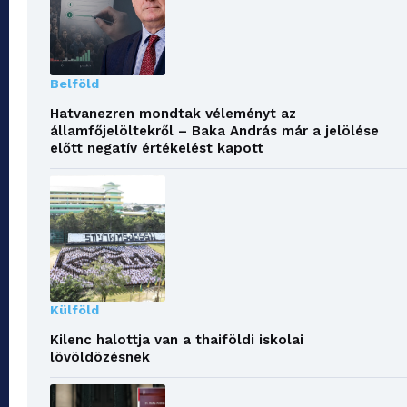
Belföld
Hatvanezren mondtak véleményt az
államfőjelöltekről – Baka András már a jelölése
előtt negatív értékelést kapott
Külföld
Kilenc halottja van a thaiföldi iskolai
lövöldözésnek