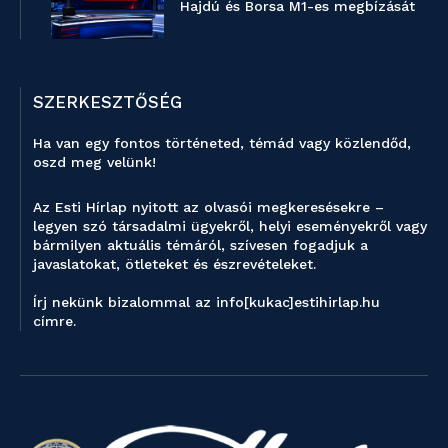
Hajdú és Borsa M1-es megbízását
SZERKESZTŐSÉG
Ha van egy fontos történeted, témád vagy közlendőd,
oszd meg velünk!
Az Esti Hírlap nyitott az olvasói megkeresésekre –
legyen szó társadalmi ügyekről, helyi eseményekről vagy
bármilyen aktuális témáról, szívesen fogadjuk a
javaslatokat, ötleteket és észrevételeket.
Írj nekünk bizalommal az info[kukac]estihirlap.hu
címre.