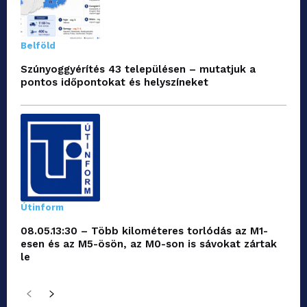
Belföld
Szúnyoggyérítés 43 településen – mutatjuk a
pontos időpontokat és helyszíneket
Útinform
08.05.13:30 – Több kilométeres torlódás az M1-
esen és az M5-ösön, az M0-son is sávokat zártak
le