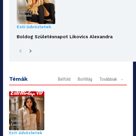
Esti üdvözletek
Boldog Születésnapot Likovics Alexandra
Témák
Belföld
BorVilág
Továbbiak
Esti üdvözletek