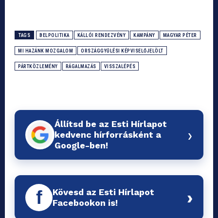
TAGS
BELPOLITIKA
KÁLLÓI RENDEZVÉNY
KAMPÁNY
MAGYAR PÉTER
MI HAZÁNK MOZGALOM
ORSZÁGGYŰLÉSI KÉPVISELŐJELÖLT
PÁRTKÖZLEMÉNY
RÁGALMAZÁS
VISSZALÉPÉS
Állítsd be az Esti Hírlapot
›
kedvenc hírforrásként a
Google-ben!
Kövesd az Esti Hírlapot
f
›
Facebookon is!