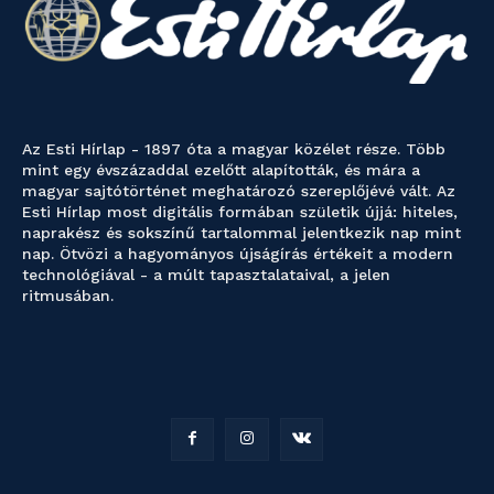
Az Esti Hírlap - 1897 óta a magyar közélet része. Több
mint egy évszázaddal ezelőtt alapították, és mára a
magyar sajtótörténet meghatározó szereplőjévé vált. Az
Esti Hírlap most digitális formában születik újjá: hiteles,
naprakész és sokszínű tartalommal jelentkezik nap mint
nap. Ötvözi a hagyományos újságírás értékeit a modern
technológiával - a múlt tapasztalataival, a jelen
ritmusában.