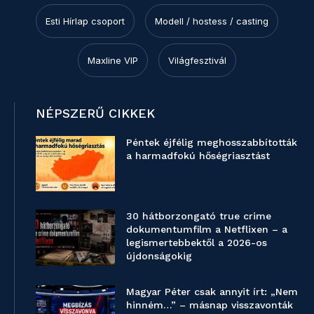
Esti Hírlap csoport
Modell / hostess / casting
Maxline VIP
Világfesztivál
NÉPSZERŰ CIKKEK
Péntek éjfélig meghosszabbították
a harmadfokú hőségriasztást
30 hátborzongató true crime
dokumentumfilm a Netflixen – a
legismertebbektől a 2026-os
újdonságokig
Magyar Péter csak annyit írt: „Nem
hinném…” – másnap visszavonták