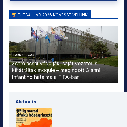
FUTBALL-VB 2026 KÖVESSE VELÜNK
LABDARÚGÁS
L
Zsarolással vádolják, saját vezetői is
kihátráltak mögüle – megingott Gianni
Mo
Infantino hatalma a FIFA-ban
el
Aktuális