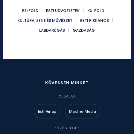
BELFÖLD
ESTI ÜDVÖZLETEK
KÜLFÖLD
KULTÚRA, ZENE ÉS MŰVÉSZET
ESTI RIKKANCS
LABDARÚGÁS
GAZDASÁG
KÖVESSEN MINKET
OLDALAK
Esti Hírlap
Maxline Media
KÖZÖSSÉGEK