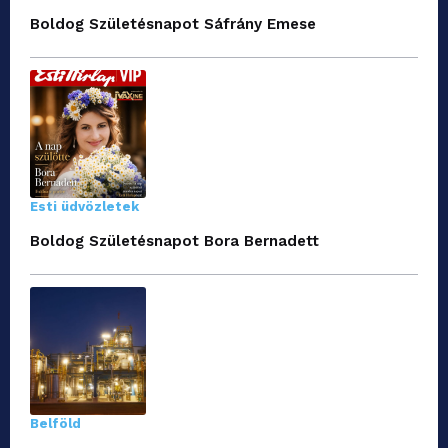
Boldog Születésnapot Sáfrány Emese
Esti üdvözletek
Boldog Születésnapot Bora Bernadett
Belföld