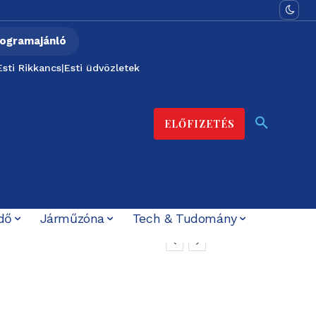
ogramajánló
Esti Rikkancs
|
Esti üdvözletek
ELŐFIZETÉS
dő
Járműzóna
Tech & Tudomány
n közös védelemre
z energiahelyzet