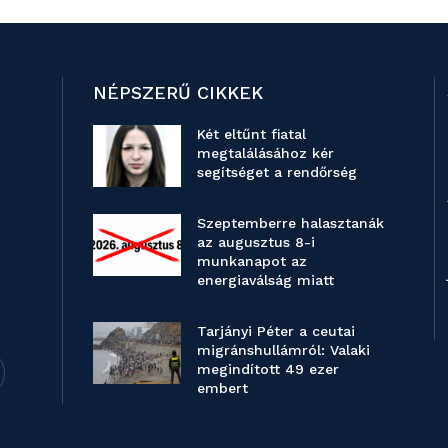
NÉPSZERŰ CIKKEK
Két eltűnt fiatal
megtalálásához kér
segítséget a rendőrség
Szeptemberre halasztanák
az augusztus 8-i
munkanapot az
energiaválság miatt
Tarjányi Péter a ceutai
migránshullámról: Valaki
megindított 49 ezer
embert