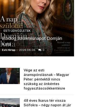
ESTI ÜDVÖZLETEK
ESTI ÜDVÖZLETE
Boldog Születésnapot Domján
Boldog Szület
Kata
Anikó
Esti Hírlap
-
2026.08.06.
0
Esti Hírlap
-
2026.0
Vége az esti
áramspórolásnak – Magyar
Péter: péntektől nincs
szükség az önkéntes
fogyasztáscsökkentésre
48 éves Ikarus tér vissza
Siófokra – négy napon át jár