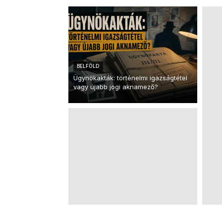
BELFÖLD
Ügynökakták: történelmi igazságtétel
vagy újabb jogi aknamező?