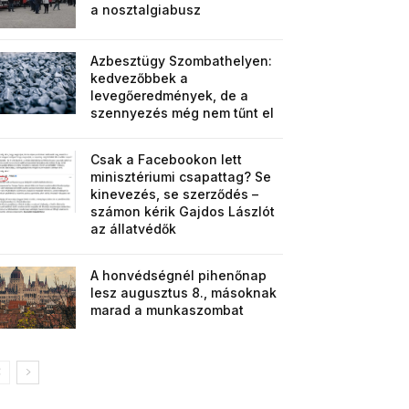
a nosztalgiabusz
Azbesztügy Szombathelyen:
kedvezőbbek a
levegőeredmények, de a
szennyezés még nem tűnt el
Csak a Facebookon lett
minisztériumi csapattag? Se
kinevezés, se szerződés –
számon kérik Gajdos Lászlót
az állatvédők
A honvédségnél pihenőnap
lesz augusztus 8., másoknak
marad a munkaszombat