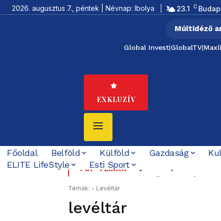
C
2026. augusztus 7., péntek | Névnap: Ibolya
23.1
Budap
Múltidéző a
Global Invest
|
GlobalTV
|
Maxl
EXKLUZÍV
Főoldal
Belföld
Külföld
Gazdaság
Ku
ELITE LifeStyle
Esti Sport
Új erőközpont születik
Budapesten visszakap
TOP TÉMÁK
szerződött – Irán is me
Témák:
Levéltár
levéltár