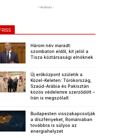
- Hirdetés -
FRISS
Három név maradt:
szombaton eldől, kit jelöl a
Tisza köztársasági elnöknek
Új erőközpont születik a
Közel-Keleten: Törökország,
Szaúd-Arábia és Pakisztán
közös védelemre szerződött –
Irán is megszólalt
Budapesten visszakapcsolják
a díszfényeket, Romániában
továbbra is súlyos az
energiahelyzet