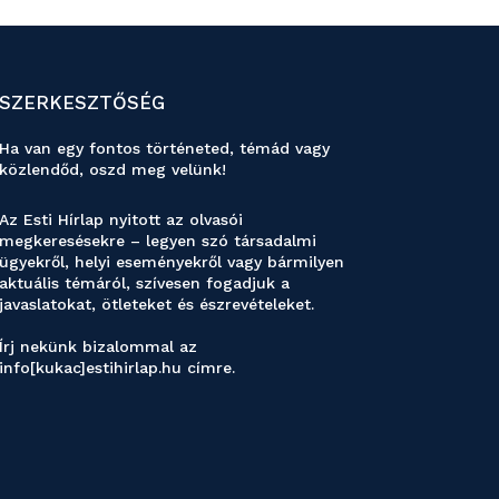
SZERKESZTŐSÉG
Ha van egy fontos történeted, témád vagy
közlendőd, oszd meg velünk!
Az Esti Hírlap nyitott az olvasói
megkeresésekre – legyen szó társadalmi
ügyekről, helyi eseményekről vagy bármilyen
aktuális témáról, szívesen fogadjuk a
javaslatokat, ötleteket és észrevételeket.
Írj nekünk bizalommal az
info[kukac]estihirlap.hu címre.