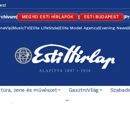
est
rchívum
|
MEGYEI ESTI HÍRLAPOK
|
ESTI BUDAPEST
|
Pr
ineVip
|
MusicTV
|
Elite LifeStyle
|
Elite Model Agency
|
Evening News
|
ALAPÍTVA 1897 • 1956
ltúra, zene és művészet
GasztroVilág
Szabadi
 a Közel-Keleten: Törökország, Szaúd-Arábia és Pakisztá
csolják a díszfényeket, Romániában továbbra is súlyos a
gszólalt