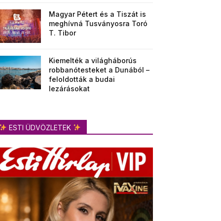
Magyar Pétert és a Tiszát is
meghívná Tusványosra Toró
T. Tibor
Kiemelték a világháborús
robbanótesteket a Dunából –
feloldották a budai
lezárásokat
ESTI ÜDVÖZLETEK