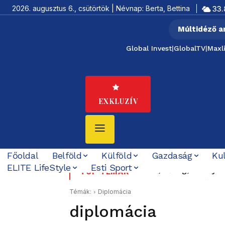
2026. augusztus 6., csütörtök | Névnap: Berta, Bettina
33.
Múltidéző a
Global Invest
|
GlobalTV
|
Maxl
EXKLUZÍV
Főoldal
Belföld
Külföld
Gazdaság
Ku
ELITE LifeStyle
Esti Sport
Felföldi József koráb
TOP TÉMÁK
Témák:
Diplomácia
diplomácia