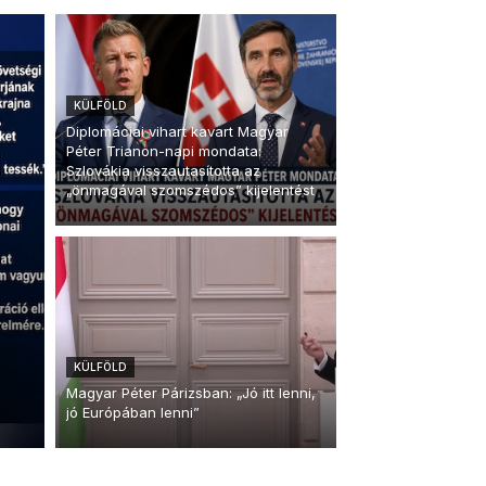
KÜLFÖLD
Diplomáciai vihart kavart Magyar
Péter Trianon-napi mondata:
Szlovákia visszautasította az
„önmagával szomszédos” kijelentést
KÜLFÖLD
Magyar Péter Párizsban: „Jó itt lenni,
jó Európában lenni”