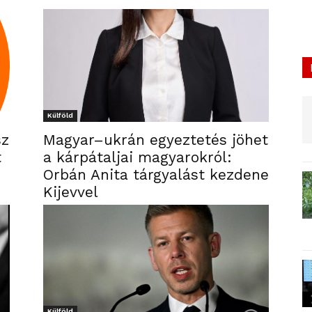
Külföld
sz
Magyar–ukrán egyeztetés jöhet
t
a kárpátaljai magyarokról:
Orbán Anita tárgyalást kezdene
Kijevvel
Külföld