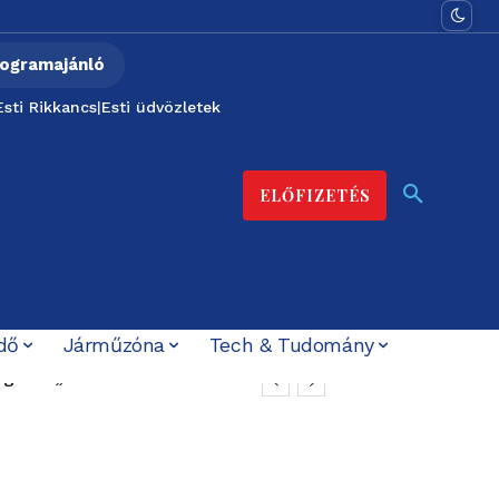
ogramajánló
Esti Rikkancs
|
Esti üdvözletek
ELŐFIZETÉS
dő
Járműzóna
Tech & Tudomány
t ígérték”