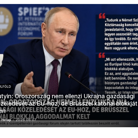
ÜLFÖLD
tyin: Oroszország nem ellenzi Ukrajna gazdasági
zeledését az EU-hoz, de Brüsszel katonai blokkját
en
 Hírlap
-
2026.06.07.