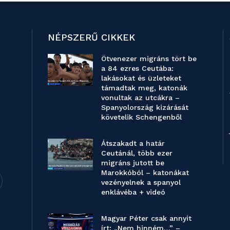
NÉPSZERŰ CIKKEK
Ötvenezer migráns tört be
a 84 ezres Ceutába:
lakásokat és üzleteket
támadtak meg, katonák
vonultak az utcákra –
Spanyolország kizárását
követelik Schengenből
Átszakadt a határ
Ceutánál, több ezer
migráns jutott be
Marokkóból – katonákat
vezényelnek a spanyol
enklávéba + videó
Magyar Péter csak annyit
írt: „Nem hinném…” –