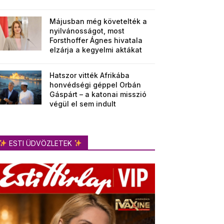
Májusban még követelték a
nyilvánosságot, most
Forsthoffer Ágnes hivatala
elzárja a kegyelmi aktákat
Hatszor vitték Afrikába
honvédségi géppel Orbán
Gáspárt – a katonai misszió
végül el sem indult
ESTI ÜDVÖZLETEK