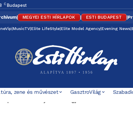
C
8
Budapest
rchívum
|
MEGYEI ESTI HÍRLAPOK
|
ESTI BUDAPEST
|
Pr
ineVip
|
MusicTV
|
Elite LifeStyle
|
Elite Model Agency
|
Evening News
|
ALAPÍTVA 1897 • 1956
ltúra, zene és művészet
GasztroVilág
Szabadi
bi nyílt támogatója is számon kéri Magyar Pétert: „Nem ez