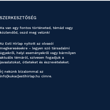
SZERKESZTŐSÉG
Ha van egy fontos történeted, témád vagy
közlendőd, oszd meg velünk!
Az Esti Hírlap nyitott az olvasói
megkeresésekre – legyen szó társadalmi
ügyekről, helyi eseményekről vagy bármilyen
aktuális témáról, szívesen fogadjuk a
javaslatokat, ötleteket és észrevételeket.
Írj nekünk bizalommal az
info[kukac]estihirlap.hu címre.