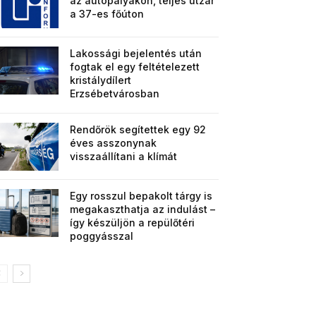
az autópályákon, teljes útzár
a 37-es főúton
Lakossági bejelentés után
fogtak el egy feltételezett
kristálydílert
Erzsébetvárosban
Rendőrök segítettek egy 92
éves asszonynak
visszaállítani a klímát
Egy rosszul bepakolt tárgy is
megakaszthatja az indulást –
így készüljön a repülőtéri
poggyásszal