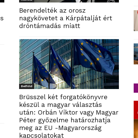
Berendelték az orosz
és
nagykövetet a Kárpátalját ért
dróntámadás miatt
Belföld
Brüsszel két forgatókönyvre
készül a magyar választás
után: Orbán Viktor vagy Magyar
Péter győzelme határozhatja
meg az EU -Magyarország
kapcsolatokat