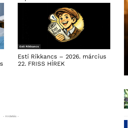
Esti Rikkancs
Esti Rikkancs – 2026. március
ás
22. FRISS HÍREK
- Hirdetés -