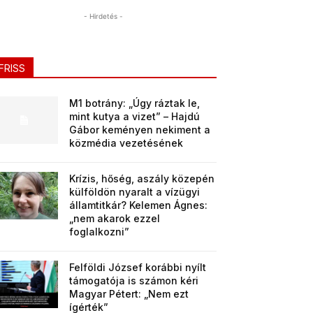
- Hirdetés -
FRISS
M1 botrány: „Úgy ráztak le,
mint kutya a vizet” – Hajdú
Gábor keményen nekiment a
közmédia vezetésének
Krízis, hőség, aszály közepén
külföldön nyaralt a vízügyi
államtitkár? Kelemen Ágnes:
„nem akarok ezzel
foglalkozni”
Felföldi József korábbi nyílt
támogatója is számon kéri
Magyar Pétert: „Nem ezt
ígérték”