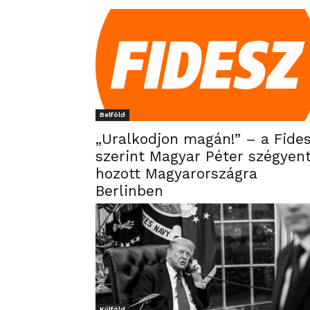
Belföld
„Uralkodjon magán!” – a Fide
szerint Magyar Péter szégyen
hozott Magyarországra
Berlinben
Külföld