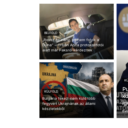
BELFÖLD
„Rossz az irány, ott nem folyik a
Duna” – Orbán Anita protokollfotói
alatt már Paksról kérdeznek
K
Pu
KÜLFÖLD
kö
Bulgária fékez: nem küld több
ig
fegyvert Ukrajnának az állami
készletekből
Esti