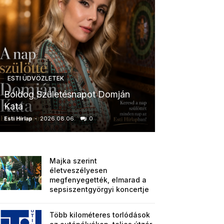
ESTI ÜDVÖZLETEK
ESTI ÜDVÖZLETE
Boldog Születésnapot Domján
Boldog Szület
Kata
Anikó
Esti Hírlap
-
2026.08.06.
0
Esti Hírlap
-
2026.0
Majka szerint
életveszélyesen
megfenyegették, elmarad a
sepsiszentgyörgyi koncertje
Több kilométeres torlódások