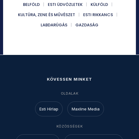
BELFÖLD
ESTI ÜDVÖZLETEK
KÜLFÖLD
KULTÚRA, ZENE ÉS MŰVÉSZET
ESTI RIKKANCS
LABDARÚGÁS
GAZDASÁG
KÖVESSEN MINKET
OLDALAK
Esti Hírlap
Maxline Media
KÖZÖSSÉGEK