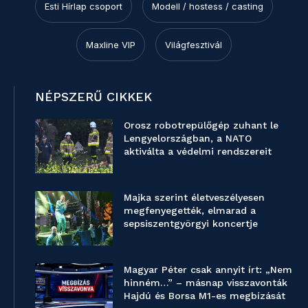
Esti Hírlap csoport
Modell / hostess / casting
Maxline VIP
Világfesztivál
NÉPSZERŰ CIKKEK
Orosz robotrepülőgép zuhant le
Lengyelországban, a NATO
aktiválta a védelmi rendszereit
Majka szerint életveszélyesen
megfenyegették, elmarad a
sepsiszentgyörgyi koncertje
Magyar Péter csak annyit írt: „Nem
hinném…” – másnap visszavonták
Hajdú és Borsa M1-es megbízását