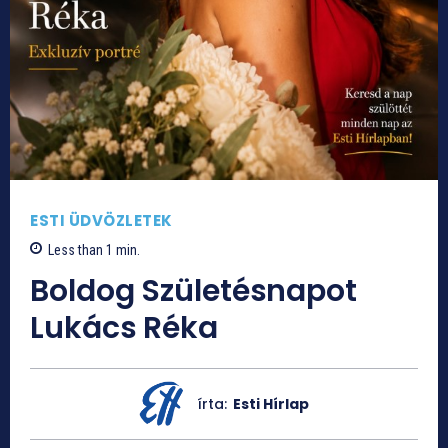
ESTI ÜDVÖZLETEK
Less than 1
min.
Boldog Születésnapot
Lukács Réka
írta:
Esti Hírlap