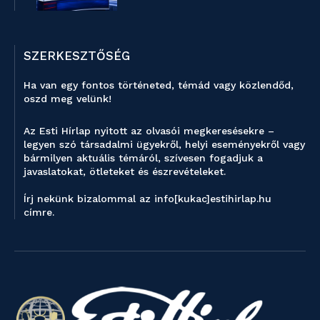
SZERKESZTŐSÉG
Ha van egy fontos történeted, témád vagy közlendőd,
oszd meg velünk!
Az Esti Hírlap nyitott az olvasói megkeresésekre –
legyen szó társadalmi ügyekről, helyi eseményekről vagy
bármilyen aktuális témáról, szívesen fogadjuk a
javaslatokat, ötleteket és észrevételeket.
Írj nekünk bizalommal az info[kukac]estihirlap.hu
címre.