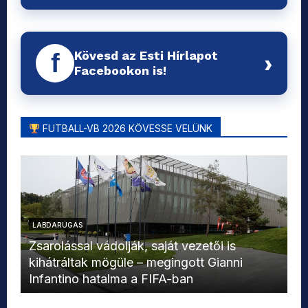
Kövesd az Esti Hírlapot
f
›
Facebookon is!
FUTBALL-VB 2026 KÖVESSE VELÜNK
LABDARÚGÁS
L
Zsarolással vádolják, saját vezetői is
kihátráltak mögüle – megingott Gianni
Mo
Infantino hatalma a FIFA-ban
el