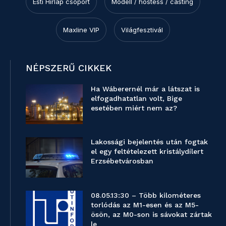
Esti Hírlap csoport
Modell / hostess / casting
Maxline VIP
Világfesztivál
NÉPSZERŰ CIKKEK
Ha Wáberernél már a látszat is
elfogadhatatlan volt, Bige
esetében miért nem az?
Lakossági bejelentés után fogtak
el egy feltételezett kristálydílert
Erzsébetvárosban
08.05.13:30 – Több kilométeres
torlódás az M1-esen és az M5-
ösön, az M0-son is sávokat zártak
le