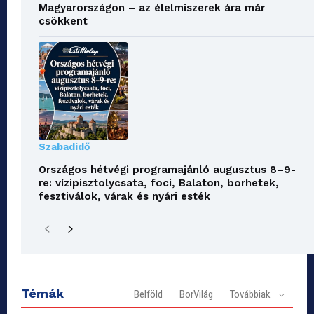
Magyarországon – az élelmiszerek ára már
csökkent
Szabadidő
Országos hétvégi programajánló augusztus 8–9-
re: vízipisztolycsata, foci, Balaton, borhetek,
fesztiválok, várak és nyári esték
Témák
Belföld
BorVilág
Továbbiak