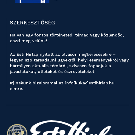
SZERKESZTŐSÉG
Ha van egy fontos történeted, témád vagy közlendőd,
oszd meg velünk!
Az Esti Hírlap nyitott az olvasói megkeresésekre –
legyen szó társadalmi ügyekről, helyi eseményekről vagy
bármilyen aktuális témáról, szívesen fogadjuk a
javaslatokat, ötleteket és észrevételeket.
Írj nekünk bizalommal az info[kukac]estihirlap.hu
címre.