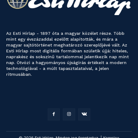
Az Esti Hírlap - 1897 óta a magyar közélet része. Több
mint egy évszázaddal ezelőtt alapították, és mára a
magyar sajtótörténet meghatározó szereplőjévé vált. Az
Esti Hírlap most digitális formában születik újjá: hiteles,
naprakész és sokszínű tartalommal jelentkezik nap mint
nap. Ötvözi a hagyományos újságírás értékeit a modern
technológiával - a múlt tapasztalataival, a jelen
ritmusában.
© 2026 Esti Hírlap. Minden jog fenntartva. | Komplex