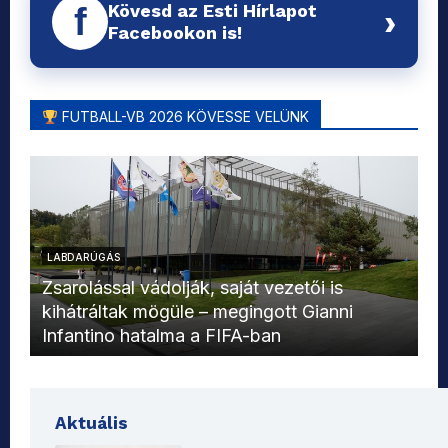
Kövesd az Esti Hírlapot
f
›
Facebookon is!
FUTBALL-VB 2026 KÖVESSE VELÜNK
LABDARÚGÁS
L
Zsarolással vádolják, saját vezetői is
kihátráltak mögüle – megingott Gianni
Mo
Infantino hatalma a FIFA-ban
el
Aktuális