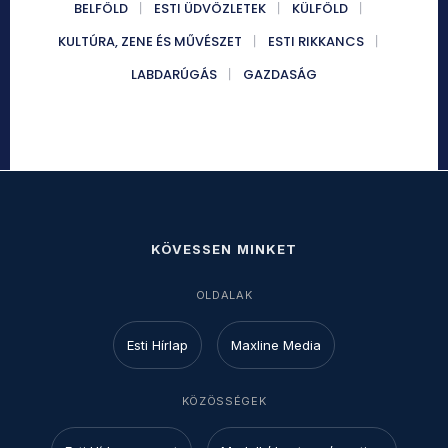
BELFÖLD
ESTI ÜDVÖZLETEK
KÜLFÖLD
KULTÚRA, ZENE ÉS MŰVÉSZET
ESTI RIKKANCS
LABDARÚGÁS
GAZDASÁG
KÖVESSEN MINKET
OLDALAK
Esti Hírlap
Maxline Media
KÖZÖSSÉGEK