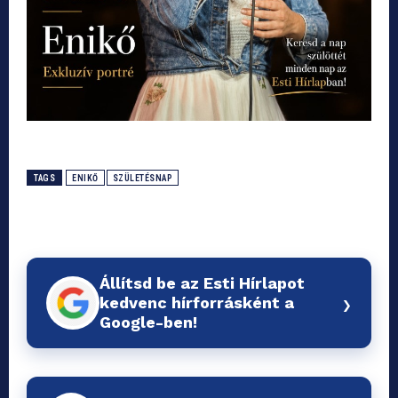
TAGS
ENIKŐ
SZÜLETÉSNAP
Állítsd be az Esti Hírlapot
›
kedvenc hírforrásként a
Google-ben!