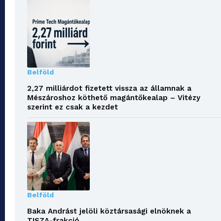
Belföld
2,27 milliárdot fizetett vissza az államnak a
Mészároshoz köthető magántőkealap – Vitézy
szerint ez csak a kezdet
Belföld
Baka Andrást jelöli köztársasági elnöknek a
TISZA-frakció