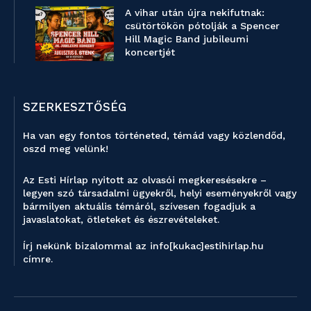
A vihar után újra nekifutnak:
csütörtökön pótolják a Spencer
Hill Magic Band jubileumi
koncertjét
SZERKESZTŐSÉG
Ha van egy fontos történeted, témád vagy közlendőd,
oszd meg velünk!
Az Esti Hírlap nyitott az olvasói megkeresésekre –
legyen szó társadalmi ügyekről, helyi eseményekről vagy
bármilyen aktuális témáról, szívesen fogadjuk a
javaslatokat, ötleteket és észrevételeket.
Írj nekünk bizalommal az info[kukac]estihirlap.hu
címre.