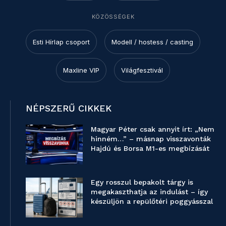
KÖZÖSSÉGEK
Esti Hírlap csoport
Modell / hostess / casting
Maxline VIP
Világfesztivál
NÉPSZERŰ CIKKEK
Magyar Péter csak annyit írt: „Nem
hinném…” – másnap visszavonták
Hajdú és Borsa M1-es megbízását
Egy rosszul bepakolt tárgy is
megakaszthatja az indulást – így
készüljön a repülőtéri poggyásszal