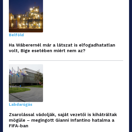
Belföld
Ha Wáberernél már a látszat is elfogadhatatlan
volt, Bige esetében miért nem az?
Labdarúgás
Zsarolással vádolják, saját vezetői is kihátráltak
mögüle – megingott Gianni Infantino hatalma a
FIFA-ban