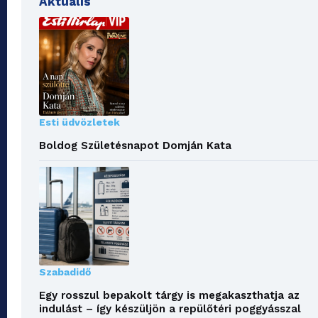
Aktuális
Esti üdvözletek
Boldog Születésnapot Domján Kata
Szabadidő
Egy rosszul bepakolt tárgy is megakaszthatja az
indulást – így készüljön a repülőtéri poggyásszal