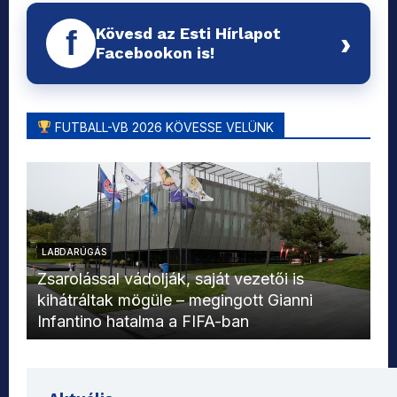
Kövesd az Esti Hírlapot
f
›
Facebookon is!
FUTBALL-VB 2026 KÖVESSE VELÜNK
LABDARÚGÁS
L
Zsarolással vádolják, saját vezetői is
kihátráltak mögüle – megingott Gianni
Mo
Infantino hatalma a FIFA-ban
el