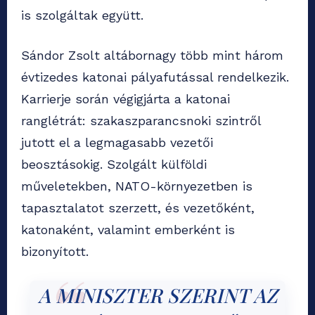
is szolgáltak együtt.
Sándor Zsolt altábornagy több mint három
évtizedes katonai pályafutással rendelkezik.
Karrierje során végigjárta a katonai
ranglétrát: szakaszparancsnoki szintről
jutott el a legmagasabb vezetői
beosztásokig. Szolgált külföldi
műveletekben, NATO-környezetben is
tapasztalatot szerzett, és vezetőként,
katonaként, valamint emberként is
bizonyított.
A MINISZTER SZERINT AZ