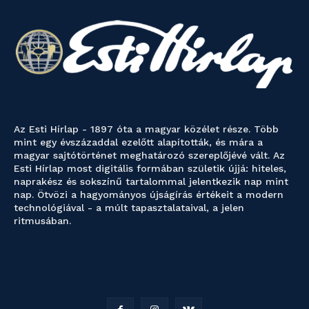
Az Esti Hírlap - 1897 óta a magyar közélet része. Több
mint egy évszázaddal ezelőtt alapították, és mára a
magyar sajtótörténet meghatározó szereplőjévé vált. Az
Esti Hírlap most digitális formában születik újjá: hiteles,
naprakész és sokszínű tartalommal jelentkezik nap mint
nap. Ötvözi a hagyományos újságírás értékeit a modern
technológiával - a múlt tapasztalataival, a jelen
ritmusában.