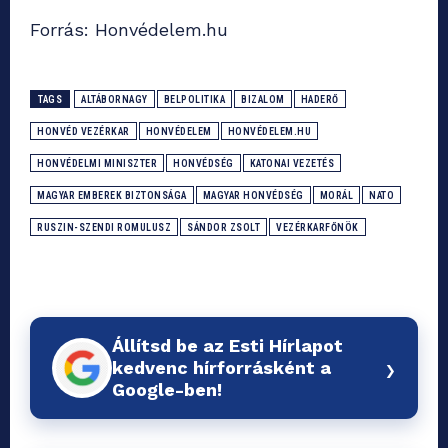
Forrás: Honvédelem.hu
TAGS
ALTÁBORNAGY
BELPOLITIKA
BIZALOM
HADERŐ
HONVÉD VEZÉRKAR
HONVÉDELEM
HONVÉDELEM.HU
HONVÉDELMI MINISZTER
HONVÉDSÉG
KATONAI VEZETÉS
MAGYAR EMBEREK BIZTONSÁGA
MAGYAR HONVÉDSÉG
MORÁL
NATO
RUSZIN-SZENDI ROMULUSZ
SÁNDOR ZSOLT
VEZÉRKARFŐNÖK
Állítsd be az Esti Hírlapot
›
kedvenc hírforrásként a
Google-ben!