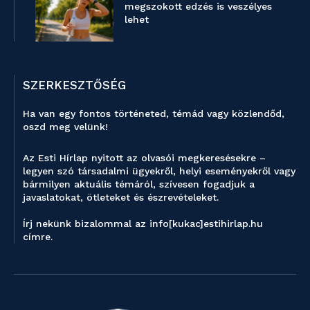
megszokott edzés is veszélyes
lehet
SZERKESZTŐSÉG
Ha van egy fontos történeted, témád vagy közlendőd,
oszd meg velünk!
Az Esti Hírlap nyitott az olvasói megkeresésekre –
legyen szó társadalmi ügyekről, helyi eseményekről vagy
bármilyen aktuális témáról, szívesen fogadjuk a
javaslatokat, ötleteket és észrevételeket.
Írj nekünk bizalommal az info[kukac]estihirlap.hu
címre.