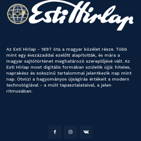
Az Esti Hírlap - 1897 óta a magyar közélet része. Több
mint egy évszázaddal ezelőtt alapították, és mára a
magyar sajtótörténet meghatározó szereplőjévé vált. Az
Esti Hírlap most digitális formában születik újjá: hiteles,
naprakész és sokszínű tartalommal jelentkezik nap mint
nap. Ötvözi a hagyományos újságírás értékeit a modern
technológiával - a múlt tapasztalataival, a jelen
ritmusában.