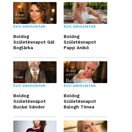
Esti üdvözletek
Esti üdvözletek
Boldog
Boldog
Születésnapot Gál
Születésnapot
Boglárka
Papp Anikó
Esti üdvözletek
Esti üdvözletek
Boldog
Boldog
Születésnapot
Születésnapot
Buzási Sándor
Balogh Tímea