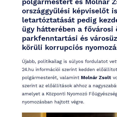
polgármestert és Molnár Z
országgyűlési képviselőt is
letartóztatását pedig kez
ügy hátterében a fővárosi
parkfenntartási és városü
körüli korrupciós nyomozás
Újabb, politikailag is súlyos fordulatot v
24.hu információi szerint kedden előállít
polgármesterét, valamint
Molnár Zsolt
vo
szerint az előállítások ahhoz a nagyszab
amelyet a Központi Nyomozó Főügyészség
nyomozásban hajtott végre.