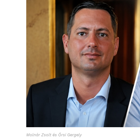
Molnár Zsolt és Őrsi Gergely