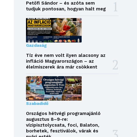
Petőfi Sándor – és azóta sem
tudjuk pontosan, hogyan halt meg
Gazdaság
Tíz éve nem volt ilyen alacsony az
infláció Magyarországon – az
élelmiszerek ára már csökkent
Szabadidő
Országos hétvégi programajánló
augusztus 8–9-re:
vízipisztolycsata, foci, Balaton,
borhetek, fesztiválok, várak és
nyári esték