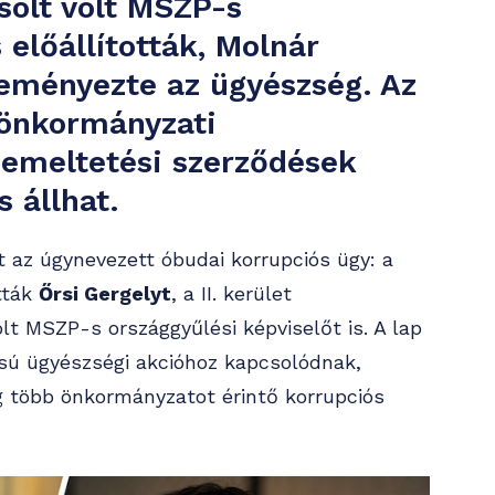
solt volt MSZP-s
 előállították, Molnár
deményezte az ügyészség. Az
 önkormányzati
zemeltetési szerződések
 állhat.
ett az úgynevezett óbudai korrupciós ügy: a
ották
Őrsi Gergelyt
, a II. kerület
lt MSZP-s országgyűlési képviselőt is. A lap
ású ügyészségi akcióhoz kapcsolódnak,
 több önkormányzatot érintő korrupciós