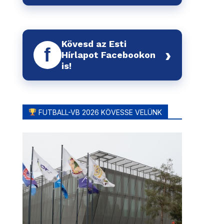
Kövesd az Esti
f
›
Hírlapot Facebookon
is!
FUTBALL-VB 2026 KÖVESSE VELÜNK