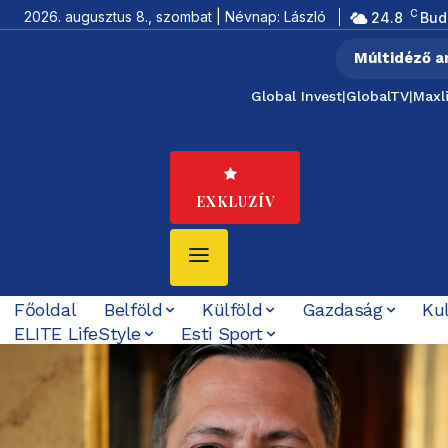
C
2026. augusztus 8., szombat | Névnap: László
24.8
Bud
Múltidéző a
Global Invest
|
GlobalTV
|
Maxl
EXKLUZÍV
Főoldal
Belföld
Külföld
Gazdaság
Ku
ELITE LifeStyle
Esti Sport