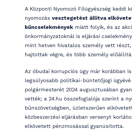
A Központi Nyomozó Főügyészség keddi k
nyomozás
vesztegetést állítva elkövet
bűncselekmények
miatt folyik, és az akc
önkormányzatoknál is eljárási cselekmény
mint hetven hivatalos személy vett részt
hajtottak végre, és több személy előállítás
Az óbudai korrupciós ügy már korábban is
legsúlyosabb politikai-büntetőjogi ügyév
polgármesterét 2024 augusztusában gyanús
vették; a 24.hu összefoglalója szerint a
bűnszövetségben, üzletszerűen elkövetett
közbeszerzési eljárásban versenyt korláto
elkövetett pénzmosással gyanúsította.