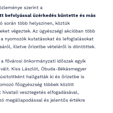
özleménye szerint a
ett befolyással üzérkedés bűntette és más
ió során több helyszínen, köztük
eket végeztek. Az ügyészségi akcióban több
, a nyomozók kutatásokat és lefoglalásokat
áról, illetve őrizetbe vételéről is döntöttek.
 a fővárosi önkormányzati időszak egyik
é vált. Kiss Lászlót, Óbuda-Békásmegyer
ítottként hallgatták ki és őrizetbe is
 nyomozó főügyészség többek között
 hivatali vesztegetés elfogadásával,
zó megállapodással és jelentős értékre