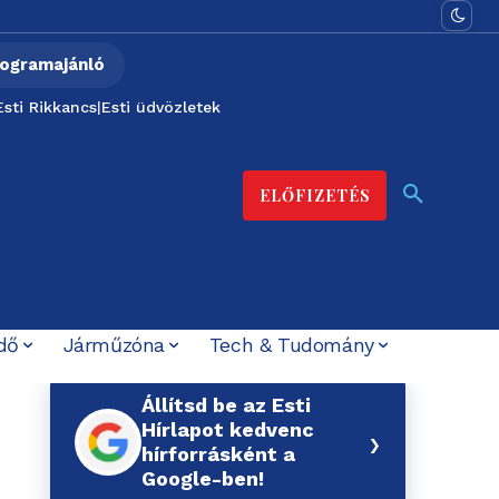
ogramajánló
Esti Rikkancs
|
Esti üdvözletek
ELŐFIZETÉS
dő
Járműzóna
Tech & Tudomány
Állítsd be az Esti
Hírlapot kedvenc
›
hírforrásként a
Google-ben!