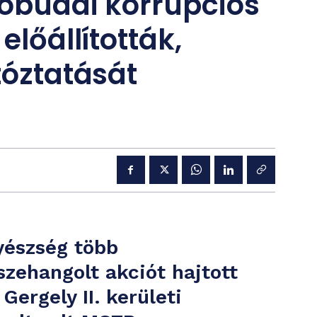
 óbudai korrupciós
előállították,
tóztatását
yészség több
zehangolt akciót hajtott
Gergely II. kerületi