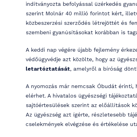
indítványozta befolyással üzérkedés gyanú
szerint Molnár 40 millió forintot kért, ill
közbeszerzési szerződés létrejöttét és fe
szembeni gyanúsításokat korábban is tag
A keddi nap végére újabb fejlemény érkeze
védőügyvédje azt közölte, hogy az ügyés
letartóztatását
, amelyről a bíróság dön
A nyomozás már nemcsak Óbudát érinti, h
elérhet. A hivatalos ügyészségi tájékozta
sajtóértesülések szerint az előállítások kö
Az ügyészség azt ígérte, részletesebb tá
cselekmények elvégzése és értékelése ut