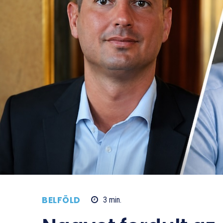
BELFÖLD
3
min.