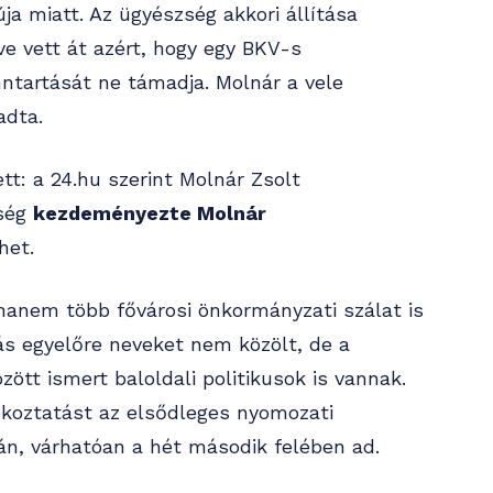
ja miatt. Az ügyészség akkori állítása
etve vett át azért, hogy egy BKV-s
nntartását ne támadja. Molnár a vele
adta.
tt: a 24.hu szerint Molnár Zsolt
zség
kezdeményezte Molnár
thet.
anem több fővárosi önkormányzati szálat is
tás egyelőre neveket nem közölt, de a
zött ismert baloldali politikusok is vannak.
jékoztatást az elsődleges nyomozati
án, várhatóan a hét második felében ad.