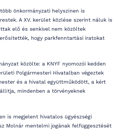
több önkormányzati helyszínen is
estek. A XV. kerület közlése szerint náluk is
ottak elő és senkivel nem közöltek
rősítették, hogy parkfenntartási iratokat
ormányzat közölte: a KNYF nyomozói kedden
erületi Polgármesteri Hivatalban végeztek
ester és a hivatal együttműködött, a kért
állítja, mindenben a törvényeknek
n is megjelent hivatalos ügyészségi
sz Molnár mentelmi jogának felfüggesztését