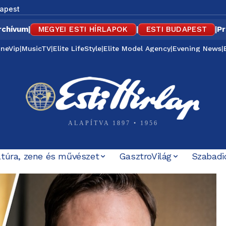
apest
rchívum
|
MEGYEI ESTI HÍRLAPOK
|
ESTI BUDAPEST
|
Pr
ineVip
|
MusicTV
|
Elite LifeStyle
|
Elite Model Agency
|
Evening News
|
ALAPÍTVA 1897 • 1956
ltúra, zene és művészet
GasztroVilág
Szabadi