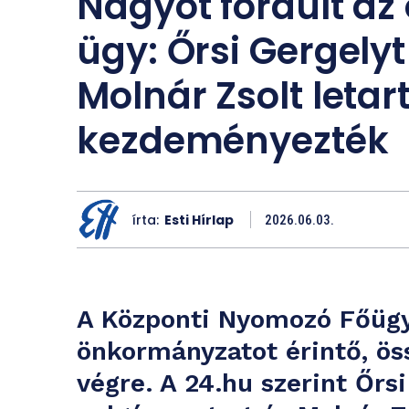
Nagyot fordult az
ügy: Őrsi Gergelyt 
Molnár Zsolt letar
kezdeményezték
írta:
Esti Hírlap
2026.06.03.
A Központi Nyomozó Főüg
önkormányzatot érintő, öss
végre. A 24.hu szerint Őrsi 