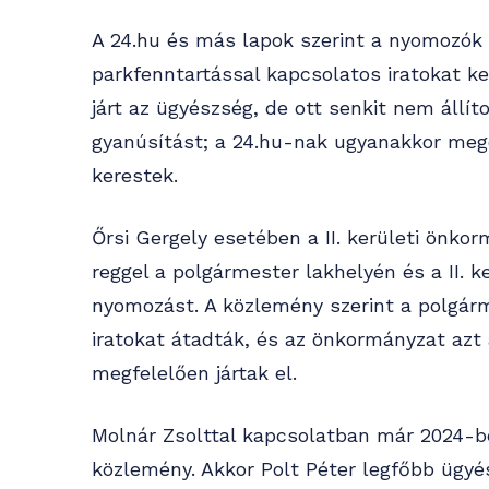
A 24.hu és más lapok szerint a nyomozók 
parkfenntartással kapcsolatos iratokat ker
járt az ügyészség, de ott senkit nem állít
gyanúsítást; a 24.hu-nak ugyanakkor mege
kerestek.
Őrsi Gergely esetében a II. kerületi önk
reggel a polgármester lakhelyén és a II. k
nyomozást. A közlemény szerint a polgárm
iratokat átadták, és az önkormányzat azt 
megfelelően jártak el.
Molnár Zsolttal kapcsolatban már 2024-be
közlemény. Akkor Polt Péter legfőbb ügyé