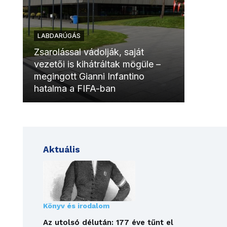
LABDARÚGÁS
LABDAR
Zsarolással vádolják, saját
vezetői is kihátráltak mögüle –
Molinóv
megingott Gianni Infantino
szurkol
hatalma a FIFA-ban
meccsk
Aktuális
Könyv és irodalom
Az utolsó délután: 177 éve tűnt el