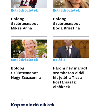
Esti üdvözletek
Esti üdvözletek
Boldog
Boldog
Születésnapot
Születésnapot
Mikes Anna
Boda Krisztina
Esti üdvözletek
Belföld
Boldog
Három név maradt:
Születésnapot
szombaton eldől,
Nagy Zsuzsanna
kit jelöl a Tisza
köztársasági
elnöknek
Kapcsolódó cikkek