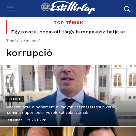
TOP TÉMÁK
Egy rosszul bepakolt tárgy is megakaszthatja az
indulást – így készüljön a repülőtéri poggyásszal
Témák:
Korrupció
korrupció
BELFÖLD
Megszavazta a parlament a vagyonvisszaszerzési hivatalt,
harminc napon belül vezetőket választanak
Esti Hírlap
-
2026.07.28.