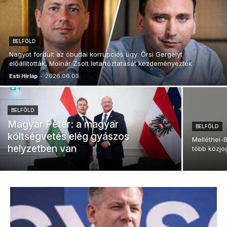
BELFÖLD
Nagyot fordult az óbudai korrupciós ügy: Őrsi Gergelyt
előállították, Molnár Zsolt letartóztatását kezdeményezték
Esti Hírlap
-
2026.06.03.
BELFÖLD
Magyar Péter: a magyar
BELFÖLD
költségvetés elég gyászos
Melléthei-
helyzetben van
több közjo