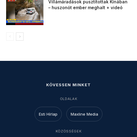
Villámáradások pusztítottak Kínában
– huszonöt ember meghalt + videó
KÖVESSEN MINKET
OLDALAK
Esti Hírlap
Maxline Media
KÖZÖSSÉGEK