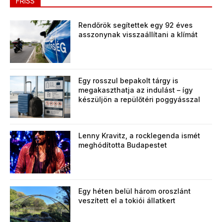
FRISS
Rendőrök segítettek egy 92 éves
asszonynak visszaállítani a klímát
Egy rosszul bepakolt tárgy is
megakaszthatja az indulást – így
készüljön a repülőtéri poggyásszal
Lenny Kravitz, a rocklegenda ismét
meghódította Budapestet
Egy héten belül három oroszlánt
veszített el a tokiói állatkert