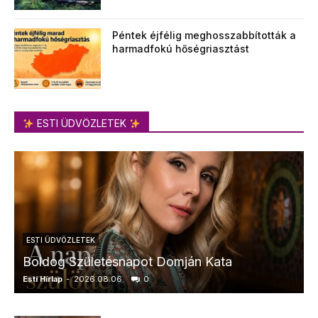
Péntek éjfélig meghosszabbították a
harmadfokú hőségriasztást
ESTI ÜDVÖZLETEK
ESTI ÜDVÖZLETEK
Boldog Születésnapot Domján Kata
Esti Hírlap
-
2026.08.06.
0
E