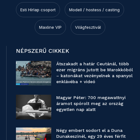
Esti Hírlap csoport
Modell / hostess / casting
Maxline VIP
Világfesztivál
NÉPSZERŰ CIKKEK
Átszakadt a határ Ceutánál, több
ezer migráns jutott be Marokkóból
– katonákat vezényelnek a spanyol
enklávéba + videó
Magyar Péter: 700 megawattnyi
áramot spórolt meg az ország
egyetlen nap alatt
Négy embert sodort el a Duna
Dunakeszinél, egy 29 éves férfit