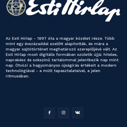
Az Esti Hírlap - 1897 óta a magyar közélet része. Több
mint egy évszázaddal ezelőtt alapították, és mára a
magyar sajtótörténet meghatározó szereplőjévé vált. Az
Esti Hírlap most digitális formában születik újjá: hiteles,
naprakész és sokszínű tartalommal jelentkezik nap mint
nap. Ötvözi a hagyományos újságírás értékeit a modern
technológiával - a múlt tapasztalataival, a jelen
ritmusában.