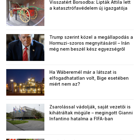
Visszatért Borsodba: Lipták Attila lett
a katasztrófavédelem új igazgatója
Trump szerint közel a megállapodás a
Hormuzi-szoros megnyitásáról – Irán
még nem beszél kész egyezségről
Ha Wáberernél már a látszat is
elfogadhatatlan volt, Bige esetében
miért nem az?
Zsarolással vádolják, saját vezetői is
kihátráltak mögüle – megingott Gianni
Infantino hatalma a FIFA-ban