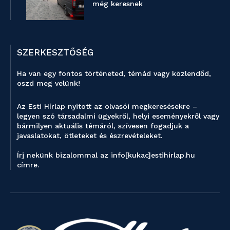
még keresnek
SZERKESZTŐSÉG
Ha van egy fontos történeted, témád vagy közlendőd,
oszd meg velünk!
Az Esti Hírlap nyitott az olvasói megkeresésekre –
legyen szó társadalmi ügyekről, helyi eseményekről vagy
bármilyen aktuális témáról, szívesen fogadjuk a
javaslatokat, ötleteket és észrevételeket.
Írj nekünk bizalommal az info[kukac]estihirlap.hu
címre.