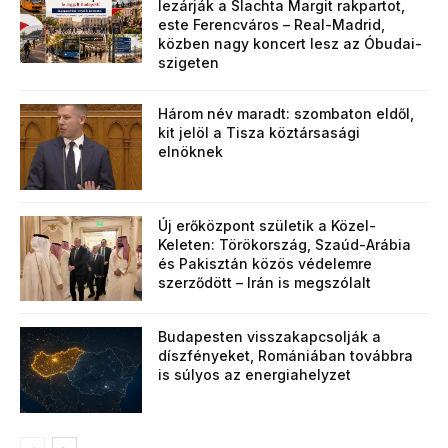
lezárják a Slachta Margit rakpartot,
este Ferencváros – Real-Madrid,
közben nagy koncert lesz az Óbudai-
szigeten
Három név maradt: szombaton eldől,
kit jelöl a Tisza köztársasági
elnöknek
Új erőközpont születik a Közel-
Keleten: Törökország, Szaúd-Arábia
és Pakisztán közös védelemre
szerződött – Irán is megszólalt
Budapesten visszakapcsolják a
díszfényeket, Romániában továbbra
is súlyos az energiahelyzet