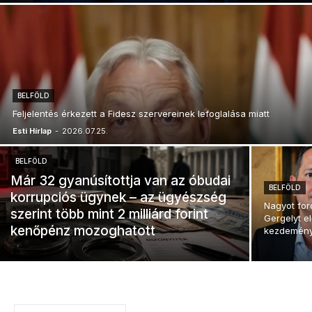
BELFÖLD
Feljelentés érkezett a Fidesz szervereinek lefoglalása miatt
Esti Hírlap
-
2026.07.25.
BELFÖLD
Már 32 gyanúsítottja van az óbudai
BELFÖLD
korrupciós ügynek – az ügyészség
Nagyot for
szerint több mint 2 milliárd forint
Gergelyt el
kenőpénz mozoghatott
kezdemény