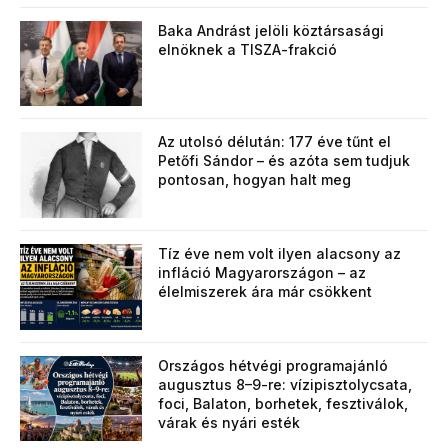
Baka Andrást jelöli köztársasági
elnöknek a TISZA-frakció
Az utolsó délután: 177 éve tűnt el
Petőfi Sándor – és azóta sem tudjuk
pontosan, hogyan halt meg
Tíz éve nem volt ilyen alacsony az
infláció Magyarországon – az
élelmiszerek ára már csökkent
Országos hétvégi programajánló
augusztus 8–9-re: vízipisztolycsata,
foci, Balaton, borhetek, fesztiválok,
várak és nyári esték