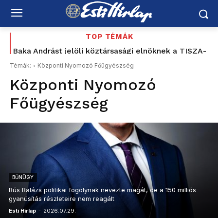
TOP TÉMÁK
Baka Andrást jelöli köztársasági elnöknek a TISZA-
Az utolsó délután: 177 éve tűnt el Petőfi Sándor –
és azóta sem tudjuk pontosan, hogyan halt meg
frakció
Témák:
Központi Nyomozó Főügyészség
Központi Nyomozó
Főügyészség
BŰNÜGY
Bús Balázs politikai fogolynak nevezte magát, de a 150 milliós
gyanúsítás részleteire nem reagált
Esti Hírlap
-
2026.07.29.