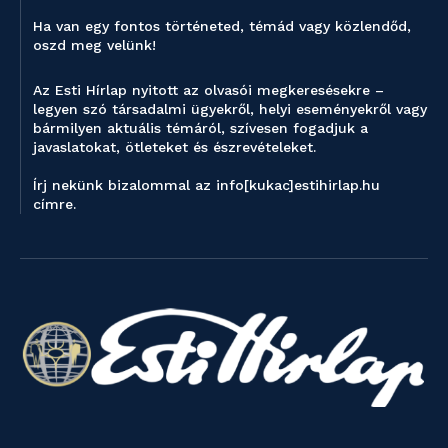
Ha van egy fontos történeted, témád vagy közlendőd,
oszd meg velünk!
Az Esti Hírlap nyitott az olvasói megkeresésekre –
legyen szó társadalmi ügyekről, helyi eseményekről vagy
bármilyen aktuális témáról, szívesen fogadjuk a
javaslatokat, ötleteket és észrevételeket.
Írj nekünk bizalommal az info[kukac]estihirlap.hu
címre.