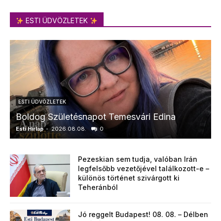
ESTI ÜDVÖZLETEK
ESTI ÜDVÖZLETEK
Boldog Születésnapot Temesvári Edina
Esti Hírlap
-
2026.08.08.
0
E
Pezeskian sem tudja, valóban Irán
legfelsőbb vezetőjével találkozott-e –
különös történet szivárgott ki
Teheránból
Jó reggelt Budapest! 08. 08. – Délben