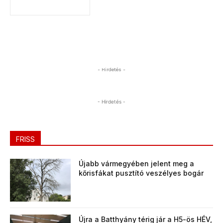
- Hirdetés -
- Hirdetés -
FRISS
Újabb vármegyében jelent meg a
kőrisfákat pusztító veszélyes bogár
Újra a Batthyány térig jár a H5-ös HÉV,