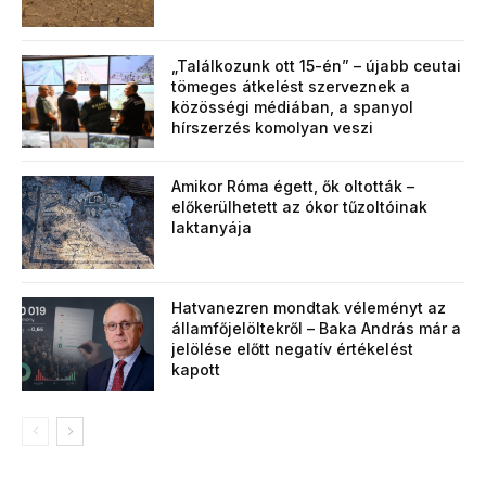
„Találkozunk ott 15-én” – újabb ceutai
tömeges átkelést szerveznek a
közösségi médiában, a spanyol
hírszerzés komolyan veszi
Amikor Róma égett, ők oltották –
előkerülhetett az ókor tűzoltóinak
laktanyája
Hatvanezren mondtak véleményt az
államfőjelöltekről – Baka András már a
jelölése előtt negatív értékelést
kapott