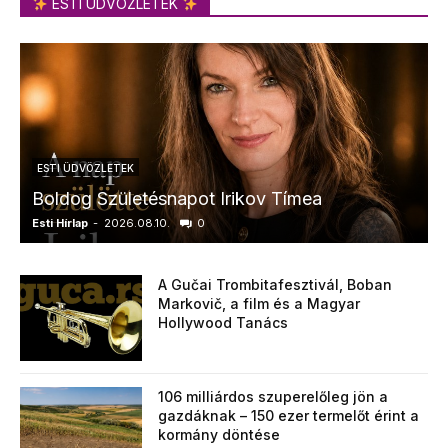
ESTI ÜDVÖZLETEK
ESTI ÜDVÖZLETEK
Boldog Születésnapot Irikov Tímea
Esti Hírlap
-
2026.08.10.
0
E
A Gučai Trombitafesztivál, Boban
Markovič, a film és a Magyar
Hollywood Tanács
106 milliárdos szuperelőleg jön a
gazdáknak – 150 ezer termelőt érint a
kormány döntése