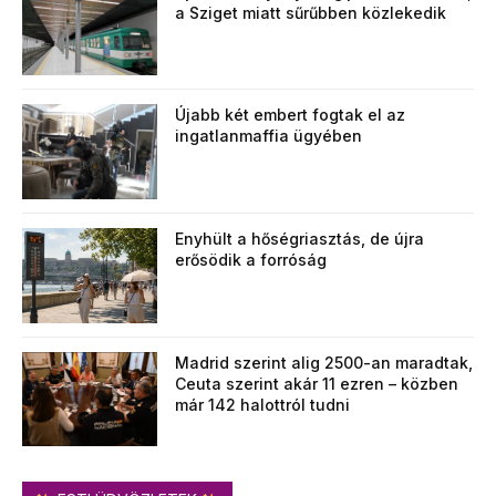
a Sziget miatt sűrűbben közlekedik
Újabb két embert fogtak el az
ingatlanmaffia ügyében
Enyhült a hőségriasztás, de újra
erősödik a forróság
Madrid szerint alig 2500-an maradtak,
Ceuta szerint akár 11 ezren – közben
már 142 halottról tudni