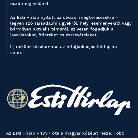
oszd meg velünk!
Az Esti Hírlap nyitott az olvasói megkeresésekre –
legyen szó társadalmi ügyekről, helyi eseményekről vagy
bármilyen aktuális témáról, szívesen fogadjuk a
javaslatokat, ötleteket és észrevételeket.
Írj nekünk bizalommal az info[kukac]estihirlap.hu
címre.
Az Esti Hírlap - 1897 óta a magyar közélet része. Több