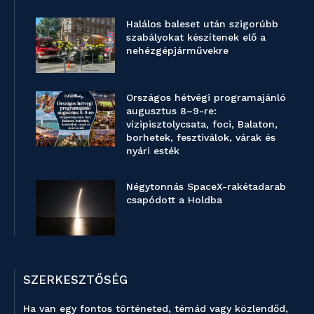
Halálos baleset után szigorúbb
szabályokat készítenek elő a
nehézgépjárművekre
Országos hétvégi programajánló
augusztus 8–9-re:
vízipisztolycsata, foci, Balaton,
borhetek, fesztiválok, várak és
nyári esték
Négytonnás SpaceX-rakétadarab
csapódott a Holdba
SZERKESZTŐSÉG
Ha van egy fontos történeted, témád vagy közlendőd,