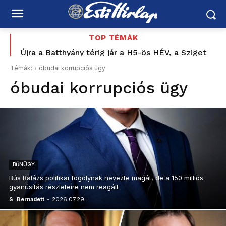
TOP TÉMÁK
Újra a Batthyány térig jár a H5-ös HÉV, a Sziget
Újabb két embert fogtak el az ingatlanmaffia
miatt sűrűbben közlekedik
ügyében
Témák:
óbudai korrupciós ügy
óbudai korrupciós ügy
BŰNÜGY
Bús Balázs politikai fogolynak nevezte magát, de a 150 milliós
gyanúsítás részleteire nem reagált
S. Bernadett
-
2026.07.29.