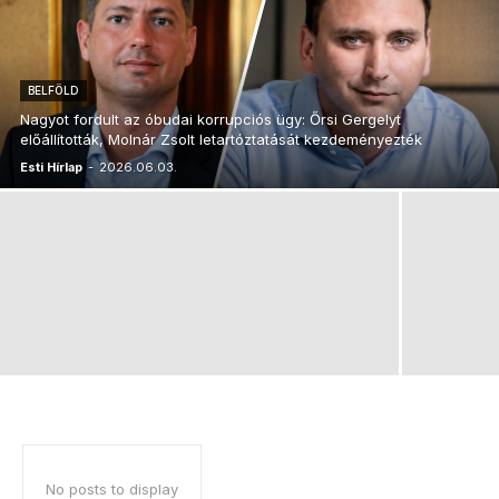
BELFÖLD
Nagyot fordult az óbudai korrupciós ügy: Őrsi Gergelyt
előállították, Molnár Zsolt letartóztatását kezdeményezték
Esti Hírlap
-
2026.06.03.
No posts to display