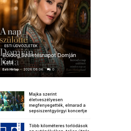
ESTI ÜDVÖZLETEK
ESTI ÜDVÖZLETE
Boldog Születésnapot Domján
Boldog Szület
Kata
Anikó
Esti Hírlap
-
2026.08.06.
0
Esti Hírlap
-
2026.0
Majka szerint
életveszélyesen
megfenyegették, elmarad a
sepsiszentgyörgyi koncertje
Több kilométeres torlódások