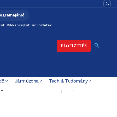
ogramajánló
Esti Rikkancs
|
Esti üdvözletek
ELŐFIZETÉS
dő
Járműzóna
Tech & Tudomány
gnes: „nem akarok
t ígérték”