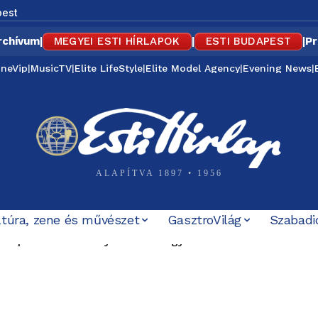
est
rchívum
|
MEGYEI ESTI HÍRLAPOK
|
ESTI BUDAPEST
|
Pr
ineVip
|
MusicTV
|
Elite LifeStyle
|
Elite Model Agency
|
Evening News
|
ALAPÍTVA 1897 • 1956
ltúra, zene és művészet
GasztroVilág
Szabadi
zepén külföldön nyaralt a vízügyi államtitkár? Kelemen Á
bi nyílt támogatója is számon kéri Magyar Pétert: „Nem ez