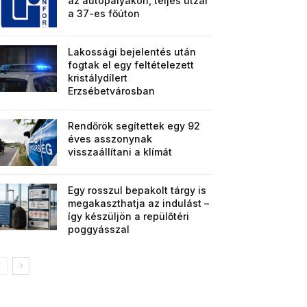
az autópályákon, teljes útzár
a 37-es főúton
Lakossági bejelentés után
fogtak el egy feltételezett
kristálydílert
Erzsébetvárosban
Rendőrök segítettek egy 92
éves asszonynak
visszaállítani a klímát
Egy rosszul bepakolt tárgy is
megakaszthatja az indulást –
így készüljön a repülőtéri
poggyásszal