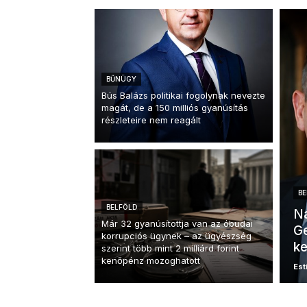
BŰNÜGY
Bús Balázs politikai fogolynak nevezte
magát, de a 150 milliós gyanúsítás
részleteire nem reagált
BE
BELFÖLD
Na
Már 32 gyanúsítottja van az óbudai
Ge
korrupciós ügynek – az ügyészség
k
szerint több mint 2 milliárd forint
kenőpénz mozoghatott
Esti