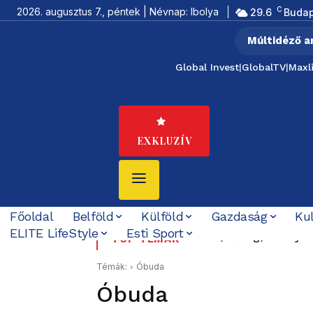
C
2026. augusztus 7., péntek | Névnap: Ibolya
29.6
Budap
Múltidéző a
Global Invest
|
GlobalTV
|
Maxl
EXKLUZÍV
Főoldal
Belföld
Külföld
Gazdaság
Ku
ELITE LifeStyle
Esti Sport
Krízis, hőség, aszály kö
Felföldi József koráb
TOP TÉMÁK
ezzel foglalkozni”
Témák:
Óbuda
Óbuda