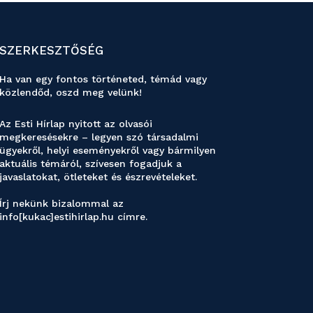
SZERKESZTŐSÉG
Ha van egy fontos történeted, témád vagy
közlendőd, oszd meg velünk!
Az Esti Hírlap nyitott az olvasói
megkeresésekre – legyen szó társadalmi
ügyekről, helyi eseményekről vagy bármilyen
aktuális témáról, szívesen fogadjuk a
javaslatokat, ötleteket és észrevételeket.
Írj nekünk bizalommal az
info[kukac]estihirlap.hu címre.