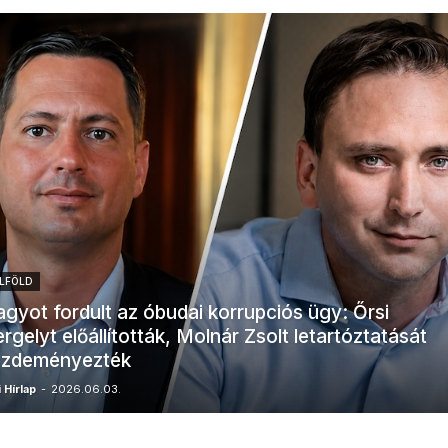
LFÖLD
gyot fordult az óbudai korrupciós ügy: Őrsi
rgelyt előállították, Molnár Zsolt letartóztatását
ezdeményezték
 Hírlap
-
2026.06.03.