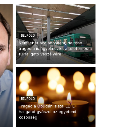
BELFÖLD
Nem lehet általánosítani, de több
tragédia is figyelmeztet a telefon és a
fülhallgató veszélyére
BELFÖLD
Tragédia Óbudán: fiatal ELTE-
hallgatót gyászol az egyetemi
közösség