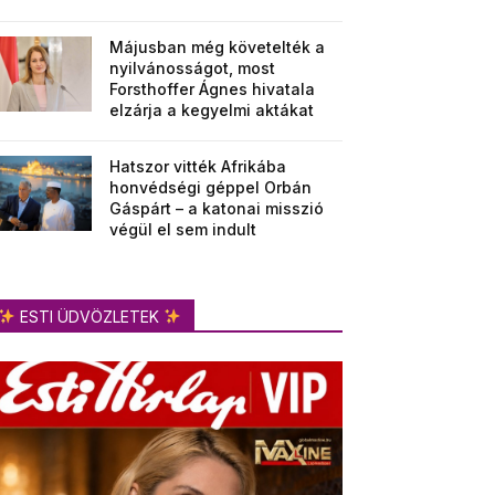
Májusban még követelték a
nyilvánosságot, most
Forsthoffer Ágnes hivatala
elzárja a kegyelmi aktákat
Hatszor vitték Afrikába
honvédségi géppel Orbán
Gáspárt – a katonai misszió
végül el sem indult
ESTI ÜDVÖZLETEK