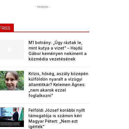
- Hirdetés -
FRISS
M1 botrány: „Úgy ráztak le,
mint kutya a vizet” – Hajdú
Gábor keményen nekiment a
közmédia vezetésének
Krízis, hőség, aszály közepén
külföldön nyaralt a vízügyi
államtitkár? Kelemen Ágnes:
„nem akarok ezzel
foglalkozni”
Felföldi József korábbi nyílt
támogatója is számon kéri
Magyar Pétert: „Nem ezt
ígérték”