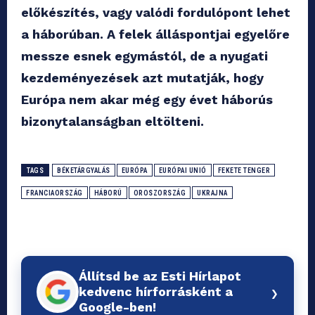
előkészítés, vagy valódi fordulópont lehet
a háborúban. A felek álláspontjai egyelőre
messze esnek egymástól, de a nyugati
kezdeményezések azt mutatják, hogy
Európa nem akar még egy évet háborús
bizonytalanságban eltölteni.
TAGS
BÉKETÁRGYALÁS
EURÓPA
EURÓPAI UNIÓ
FEKETE TENGER
FRANCIAORSZÁG
HÁBORÚ
OROSZORSZÁG
UKRAJNA
Állítsd be az Esti Hírlapot
›
kedvenc hírforrásként a
Google-ben!