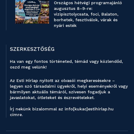
Országos hétvégi programajánló
augusztus 8–9-re:
vízipisztolycsata, foci, Balaton,
borhetek, fesztiválok, várak és
nyári esték
SZERKESZTŐSÉG
Ha van egy fontos történeted, témád vagy közlendőd,
oszd meg velünk!
Az Esti Hírlap nyitott az olvasói megkeresésekre –
legyen szó társadalmi ügyekről, helyi eseményekről vagy
bármilyen aktuális témáról, szívesen fogadjuk a
javaslatokat, ötleteket és észrevételeket.
Írj nekünk bizalommal az info[kukac]estihirlap.hu
címre.