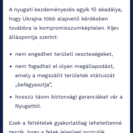
A nyugati kezdeményezés egyik fő akadálya,
hogy Ukrajna több alapvető kérdésben
továbbra is kompromisszumképtelen. Kijev
álláspontja szerint:
nem engedhet területi veszteségeket,
nem fogadhat el olyan megállapodást,
amely a megszállt területek státuszát
„befagyasztja”,
hosszú távon biztonsági garanciákat vár a
Nyugattól.
Ezek a feltételek gyakorlatilag lehetetlenné
teszik, hogy a felek jelenlegi pozícióik