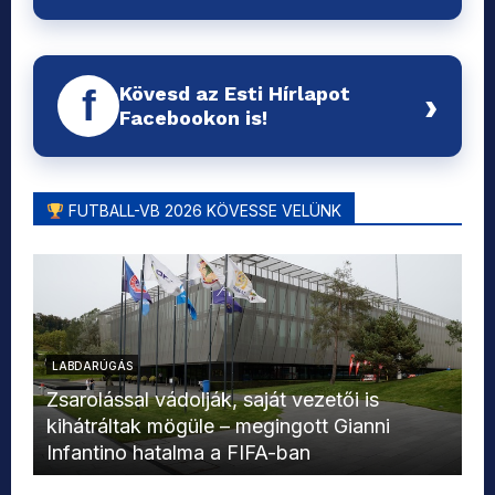
Kövesd az Esti Hírlapot
f
›
Facebookon is!
FUTBALL-VB 2026 KÖVESSE VELÜNK
LABDARÚGÁS
L
Zsarolással vádolják, saját vezetői is
kihátráltak mögüle – megingott Gianni
Mo
Infantino hatalma a FIFA-ban
el