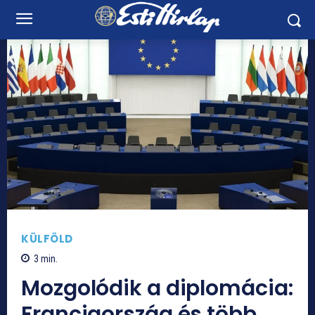
KÜLFÖLD
3
min.
Mozgolódik a diplomácia:
Franciaország és több