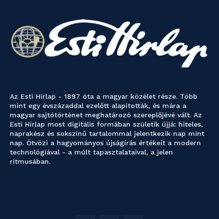
Az Esti Hírlap - 1897 óta a magyar közélet része. Több
mint egy évszázaddal ezelőtt alapították, és mára a
magyar sajtótörténet meghatározó szereplőjévé vált. Az
Esti Hírlap most digitális formában születik újjá: hiteles,
naprakész és sokszínű tartalommal jelentkezik nap mint
nap. Ötvözi a hagyományos újságírás értékeit a modern
technológiával - a múlt tapasztalataival, a jelen
ritmusában.