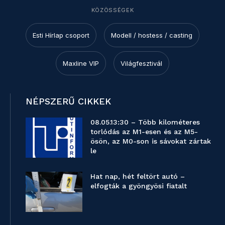
KÖZÖSSÉGEK
Esti Hírlap csoport
Modell / hostess / casting
Maxline VIP
Világfesztivál
NÉPSZERŰ CIKKEK
08.05.13:30 – Több kilométeres
torlódás az M1-esen és az M5-
ösön, az M0-son is sávokat zártak
le
Hat nap, hét feltört autó –
elfogták a gyöngyösi fiatalt