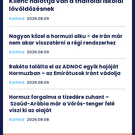
Kilenc halottja van a thaiföldi iskolai
lövöldözésnek
Külföld
2026.08.09.
Nagyon közel a hormuzi alku – de Irán már
nem akar visszatérni a régi rendszerhez
Külföld
2026.08.09.
Rakéta találta el az ADNOC egyik hajóját
Hormuzban – az Emirátusok Iránt vádolja
Külföld
2026.08.09.
Hormuz forgalma a tizedére zuhant –
Szaúd-Arábia már a Vörös-tenger felé
viszi ki az olaját
Külföld
2026.08.08.