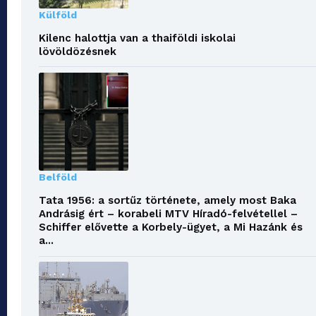
Külföld
Kilenc halottja van a thaiföldi iskolai
lövöldözésnek
Belföld
Tata 1956: a sortűz története, amely most Baka
Andrásig ért – korabeli MTV Híradó-felvétellel –
Schiffer elővette a Korbely-ügyet, a Mi Hazánk és
a...