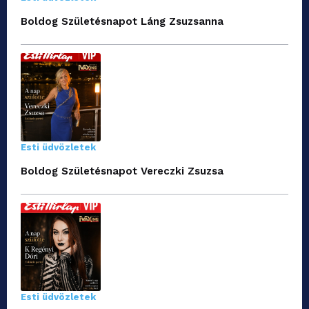
Boldog Születésnapot Láng Zsuzsanna
Esti üdvözletek
Boldog Születésnapot Vereczki Zsuzsa
Esti üdvözletek