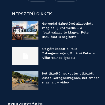
NÉPSZERŰ CIKKEK
Gerendai Szigetével állapodott
meg az új közmédia – a
fesztiválalapító Magyar Péter
indulását is segítette
Öt gólt kapott a Paks
Zalaegerszegen, Gulácsi Péter a
Villarrealhoz igazolt
Két tűzoltó helikopter ütközött
össze Görögországban, két ember
meghalt + videó
SZERKESZTŐSÉG