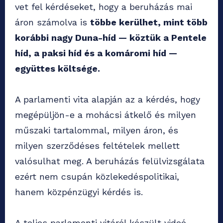
vet fel kérdéseket, hogy a beruházás mai
áron számolva is
többe kerülhet, mint több
korábbi nagy Duna-híd — köztük a Pentele
híd, a paksi híd és a komáromi híd —
együttes költsége.
A parlamenti vita alapján az a kérdés, hogy
megépüljön-e a mohácsi átkelő és milyen
műszaki tartalommal, milyen áron, és
milyen szerződéses feltételek mellett
valósulhat meg. A beruházás felülvizsgálata
ezért nem csupán közlekedéspolitikai,
hanem közpénzügyi kérdés is.
A teljes parlamenti vitáról készült videó