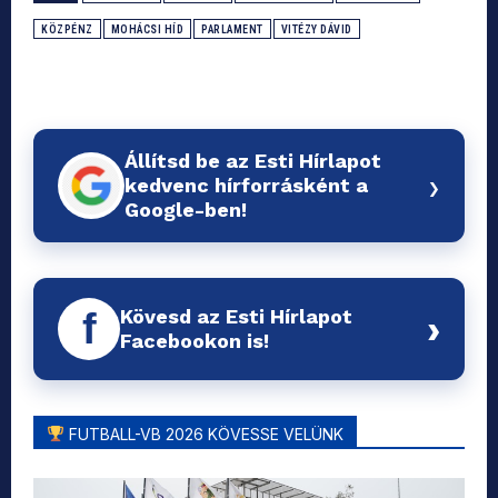
KÖZPÉNZ
MOHÁCSI HÍD
PARLAMENT
VITÉZY DÁVID
Állítsd be az Esti Hírlapot
›
kedvenc hírforrásként a
Google-ben!
Kövesd az Esti Hírlapot
f
›
Facebookon is!
FUTBALL-VB 2026 KÖVESSE VELÜNK