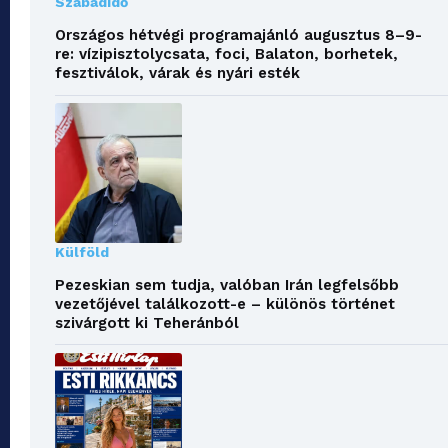
Szabadidő
Országos hétvégi programajánló augusztus 8–9-
re: vízipisztolycsata, foci, Balaton, borhetek,
fesztiválok, várak és nyári esték
Külföld
Pezeskian sem tudja, valóban Irán legfelsőbb
vezetőjével találkozott-e – különös történet
szivárgott ki Teheránból