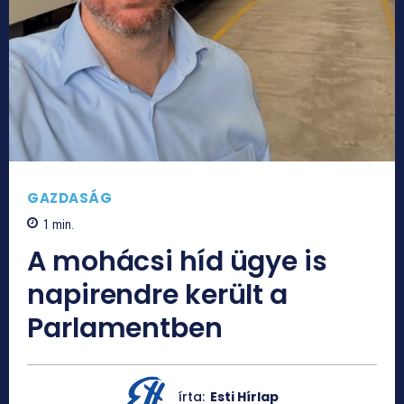
GAZDASÁG
1
min.
A mohácsi híd ügye is
napirendre került a
Parlamentben
írta:
Esti Hírlap