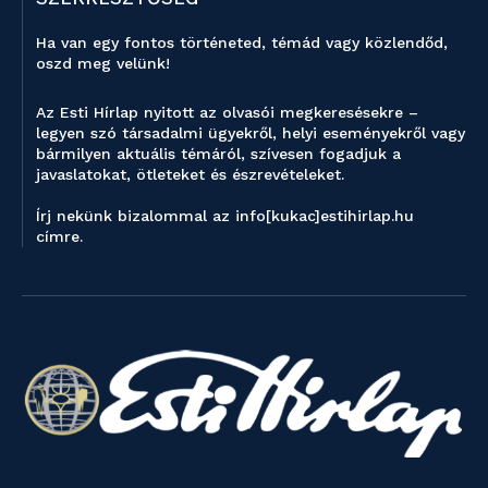
Ha van egy fontos történeted, témád vagy közlendőd,
oszd meg velünk!
Az Esti Hírlap nyitott az olvasói megkeresésekre –
legyen szó társadalmi ügyekről, helyi eseményekről vagy
bármilyen aktuális témáról, szívesen fogadjuk a
javaslatokat, ötleteket és észrevételeket.
Írj nekünk bizalommal az info[kukac]estihirlap.hu
címre.