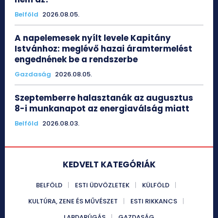
Belföld
2026.08.05.
A napelemesek nyílt levele Kapitány
Istvánhoz: meglévő hazai áramtermelést
engednének be a rendszerbe
Gazdaság
2026.08.05.
Szeptemberre halasztanák az augusztus
8-i munkanapot az energiaválság miatt
Belföld
2026.08.03.
KEDVELT KATEGÓRIÁK
BELFÖLD
ESTI ÜDVÖZLETEK
KÜLFÖLD
KULTÚRA, ZENE ÉS MŰVÉSZET
ESTI RIKKANCS
LABDARÚGÁS
GAZDASÁG