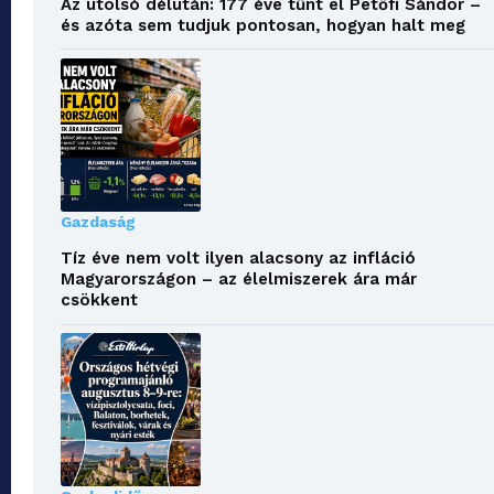
Az utolsó délután: 177 éve tűnt el Petőfi Sándor –
és azóta sem tudjuk pontosan, hogyan halt meg
Gazdaság
Tíz éve nem volt ilyen alacsony az infláció
Magyarországon – az élelmiszerek ára már
csökkent