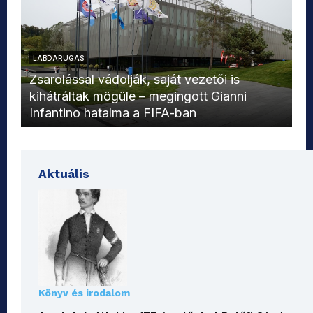
LABDARÚGÁS
L
Zsarolással vádolják, saját vezetői is
kihátráltak mögüle – megingott Gianni
Mo
Infantino hatalma a FIFA-ban
el
Aktuális
Könyv és irodalom