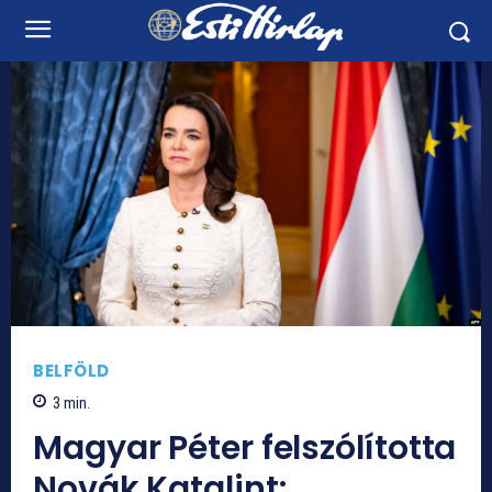
BELFÖLD
3
min.
Magyar Péter felszólította
Novák Katalint: