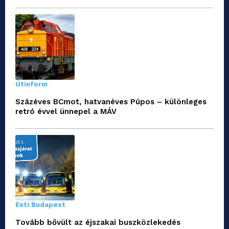
Útinform
Százéves BCmot, hatvanéves Púpos – különleges
retró évvel ünnepel a MÁV
Esti Budapest
Tovább bővült az éjszakai buszközlekedés