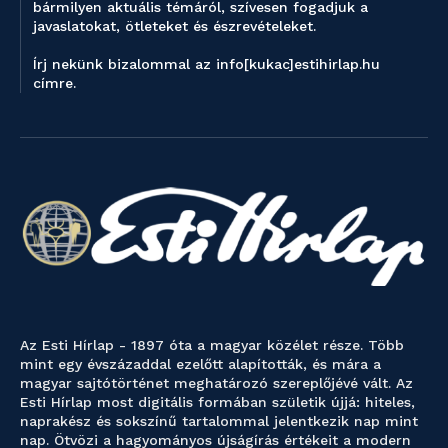
bármilyen aktuális témáról, szívesen fogadjuk a
javaslatokat, ötleteket és észrevételeket.
Írj nekünk bizalommal az info[kukac]estihirlap.hu
címre.
Az Esti Hírlap - 1897 óta a magyar közélet része. Több
mint egy évszázaddal ezelőtt alapították, és mára a
magyar sajtótörténet meghatározó szereplőjévé vált. Az
Esti Hírlap most digitális formában születik újjá: hiteles,
naprakész és sokszínű tartalommal jelentkezik nap mint
nap. Ötvözi a hagyományos újságírás értékeit a modern