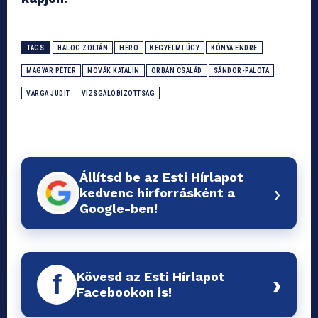
TAGS
BALOG ZOLTÁN
HERO
KEGYELMI ÜGY
KÓNYA ENDRE
MAGYAR PÉTER
NOVÁK KATALIN
ORBÁN CSALÁD
SÁNDOR-PALOTA
VARGA JUDIT
VIZSGÁLÓBIZOTTSÁG
Állítsd be az Esti Hírlapot
›
kedvenc hírforrásként a
Google-ben!
Kövesd az Esti Hírlapot
f
›
Facebookon is!