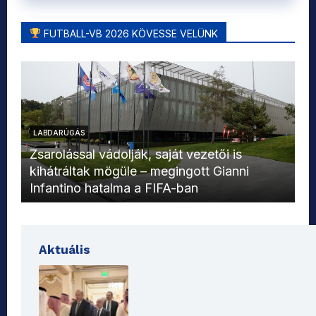
FUTBALL-VB 2026 KÖVESSE VELÜNK
LABDARÚGÁS
L
Zsarolással vádolják, saját vezetői is
kihátráltak mögüle – megingott Gianni
Mo
Infantino hatalma a FIFA-ban
el
Aktuális