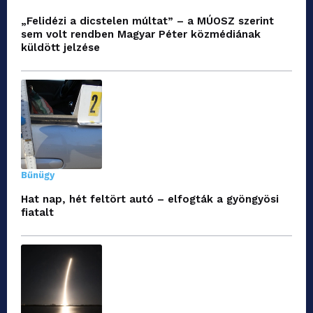
„Felidézi a dicstelen múltat” – a MÚOSZ szerint
sem volt rendben Magyar Péter közmédiának
küldött jelzése
Bűnügy
Hat nap, hét feltört autó – elfogták a gyöngyösi
fiatalt