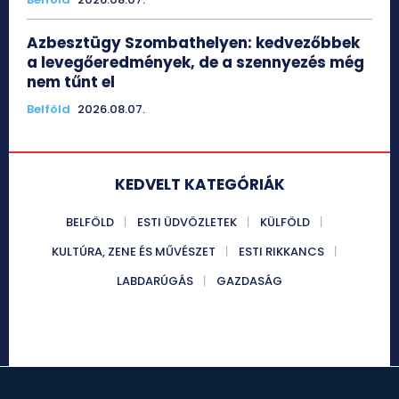
Azbesztügy Szombathelyen: kedvezőbbek
a levegőeredmények, de a szennyezés még
nem tűnt el
Belföld
2026.08.07.
KEDVELT KATEGÓRIÁK
BELFÖLD
ESTI ÜDVÖZLETEK
KÜLFÖLD
KULTÚRA, ZENE ÉS MŰVÉSZET
ESTI RIKKANCS
LABDARÚGÁS
GAZDASÁG