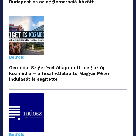
Budapest és az agglomeráció között
Belföld
Gerendai Szigetével állapodott meg az új
közmédia – a fesztiválalapító Magyar Péter
indulását is segítette
Belföld