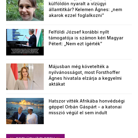
külföldön nyaralt a vízügyi
államtitkár? Kelemen Ágnes: „nem
akarok ezzel foglalkozni”
Felföldi József korábbi nyílt
támogatója is számon kéri Magyar
Pétert: „Nem ezt ígérték”
Májusban még követelték a
nyilvánosságot, most Forsthoffer
Ágnes hivatala elzárja a kegyelmi
aktákat
Hatszor vitték Afrikába honvédségi
géppel Orbán Gáspárt – a katonai
misszió végül el sem indult