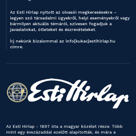
Az Esti Hírlap nyitott az olvasói megkeresésekre –
legyen szó társadalmi ügyekről, helyi eseményekről vagy
bármilyen aktuális témáról, szívesen fogadjuk a
javaslatokat, ötleteket és észrevételeket.
Írj nekünk bizalommal az info[kukac]estihirlap.hu
címre.
Az Esti Hírlap - 1897 óta a magyar közélet része. Több
mint egy évszázaddal ezelőtt alapították, és mára a