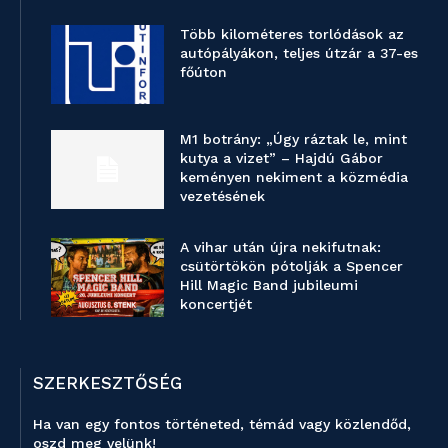
Több kilométeres torlódások az
autópályákon, teljes útzár a 37-es
főúton
M1 botrány: „Úgy ráztak le, mint
kutya a vizet” – Hajdú Gábor
keményen nekiment a közmédia
vezetésének
A vihar után újra nekifutnak:
csütörtökön pótolják a Spencer
Hill Magic Band jubileumi
koncertjét
SZERKESZTŐSÉG
Ha van egy fontos történeted, témád vagy közlendőd,
oszd meg velünk!