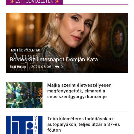
ESTI ÜDVÖZLETEK
ESTI ÜDVÖZLETEK
Boldog Születésnapot Domján Kata
Esti Hírlap
-
2026.08.06.
0
E
Majka szerint életveszélyesen
megfenyegették, elmarad a
sepsiszentgyörgyi koncertje
Több kilométeres torlódások az
autópályákon, teljes útzár a 37-es
főúton