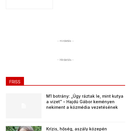
- Hirdetés -
- Hirdetés -
FRISS
M1 botrány: „Úgy ráztak le, mint kutya
a vizet” – Hajdú Gábor keményen
nekiment a közmédia vezetésének
Krízis, hőség, aszály közepén