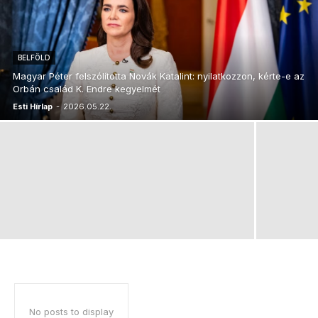
BELFÖLD
Magyar Péter felszólította Novák Katalint: nyilatkozzon, kérte-e az
Orbán család K. Endre kegyelmét
Esti Hírlap
-
2026.05.22.
No posts to display