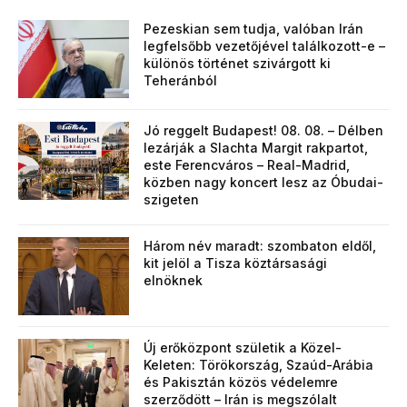
Pezeskian sem tudja, valóban Irán
legfelsőbb vezetőjével találkozott-e –
különös történet szivárgott ki
Teheránból
Jó reggelt Budapest! 08. 08. – Délben
lezárják a Slachta Margit rakpartot,
este Ferencváros – Real-Madrid,
közben nagy koncert lesz az Óbudai-
szigeten
Három név maradt: szombaton eldől,
kit jelöl a Tisza köztársasági
elnöknek
Új erőközpont születik a Közel-
Keleten: Törökország, Szaúd-Arábia
és Pakisztán közös védelemre
szerződött – Irán is megszólalt