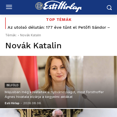
TOP TÉMÁK
Az utolsó délután: 177 éve tűnt el Petőfi Sándor –
és azóta sem tudjuk pontosan, hogyan halt meg
Témák:
Novák Katalin
Novák Katalin
BELFÖLD
Májusban még követelték a nyilvánosságot, most Forsthoffer
Ágnes hivatala elzárja a kegyelmi aktákat
Esti Hírlap
-
2026.08.06.