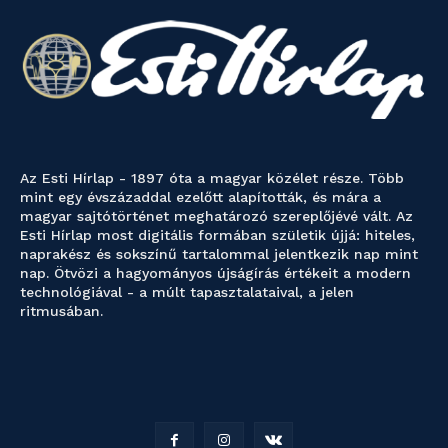
Az Esti Hírlap - 1897 óta a magyar közélet része. Több
mint egy évszázaddal ezelőtt alapították, és mára a
magyar sajtótörténet meghatározó szereplőjévé vált. Az
Esti Hírlap most digitális formában születik újjá: hiteles,
naprakész és sokszínű tartalommal jelentkezik nap mint
nap. Ötvözi a hagyományos újságírás értékeit a modern
technológiával - a múlt tapasztalataival, a jelen
ritmusában.