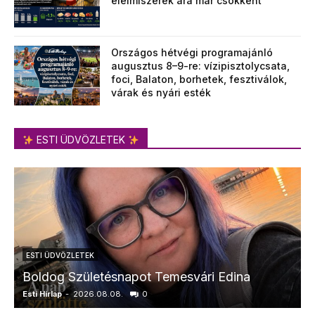
élelmiszerek ára már csökkent
Országos hétvégi programajánló
augusztus 8–9-re: vízipisztolycsata,
foci, Balaton, borhetek, fesztiválok,
várak és nyári esték
ESTI ÜDVÖZLETEK
ESTI ÜDVÖZLETEK
Boldog Születésnapot Temesvári Edina
Esti Hírlap
-
2026.08.08.
0
E