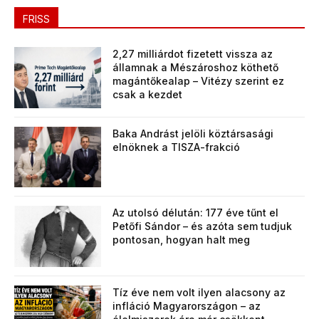
FRISS
2,27 milliárdot fizetett vissza az
államnak a Mészároshoz köthető
magántőkealap – Vitézy szerint ez
csak a kezdet
Baka Andrást jelöli köztársasági
elnöknek a TISZA-frakció
Az utolsó délután: 177 éve tűnt el
Petőfi Sándor – és azóta sem tudjuk
pontosan, hogyan halt meg
Tíz éve nem volt ilyen alacsony az
infláció Magyarországon – az