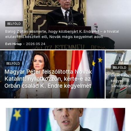
BELFÖLD
Balog Zoltán elismerte, hogy közbenjárt K. Endréért – a hivatal
elutasítást készített elő, Novák mégis kegyelmet adott
Esti Hírlap
-
2026.05.24.
BELFÖLD
BELFÖLD
Magyar Péter felszólította Novák
Saját kabi
Katalint: nyilatkozzon, kérte-e az
kegyelmét –
Orbán család K. Endre kegyelmét
Sándor-pal