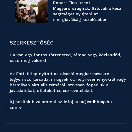
Robert Fico üzent
Magyarországnak: Szlovákia kész
segítséget nyújtani az
energiaválság kezelésében
SZERKESZTŐSÉG
Ha van egy fontos történeted, témád vagy közlendőd,
oszd meg velünk!
Az Esti Hírlap nyitott az olvasói megkeresésekre –
legyen szó társadalmi ügyekről, helyi eseményekről vagy
bármilyen aktuális témáról, szívesen fogadjuk a
javaslatokat, ötleteket és észrevételeket.
Írj nekünk bizalommal az info[kukac]estihirlap.hu
címre.