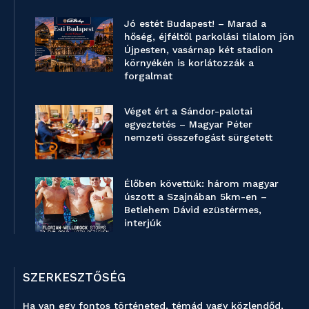
Jó estét Budapest! – Marad a
hőség, éjféltől parkolási tilalom jön
Újpesten, vasárnap két stadion
környékén is korlátozzák a
forgalmat
Véget ért a Sándor-palotai
egyeztetés – Magyar Péter
nemzeti összefogást sürgetett
Élőben követtük: három magyar
úszott a Szajnában 5km-en –
Betlehem Dávid ezüstérmes,
interjúk
SZERKESZTŐSÉG
Ha van egy fontos történeted, témád vagy közlendőd,