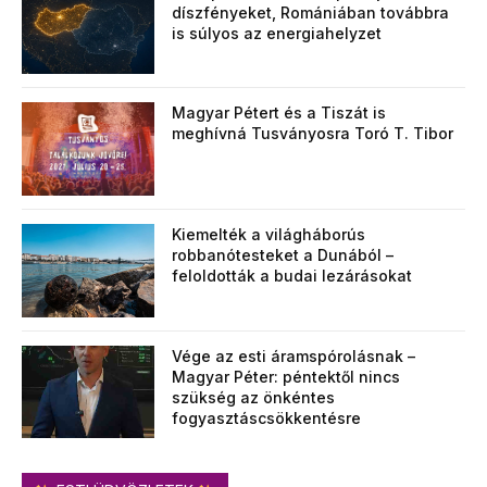
díszfényeket, Romániában továbbra
is súlyos az energiahelyzet
Magyar Pétert és a Tiszát is
meghívná Tusványosra Toró T. Tibor
Kiemelték a világháborús
robbanótesteket a Dunából –
feloldották a budai lezárásokat
Vége az esti áramspórolásnak –
Magyar Péter: péntektől nincs
szükség az önkéntes
fogyasztáscsökkentésre