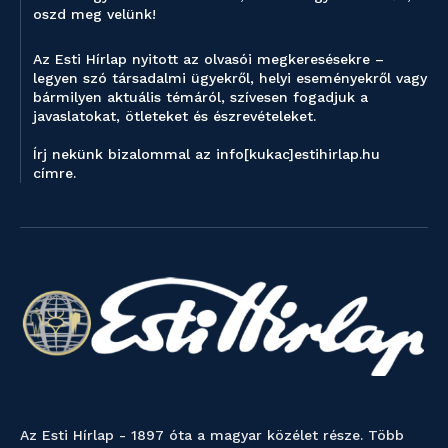
oszd meg velünk!
Az Esti Hírlap nyitott az olvasói megkeresésekre –
legyen szó társadalmi ügyekről, helyi eseményekről vagy
bármilyen aktuális témáról, szívesen fogadjuk a
javaslatokat, ötleteket és észrevételeket.
Írj nekünk bizalommal az info[kukac]estihirlap.hu
címre.
Az Esti Hírlap - 1897 óta a magyar közélet része. Több