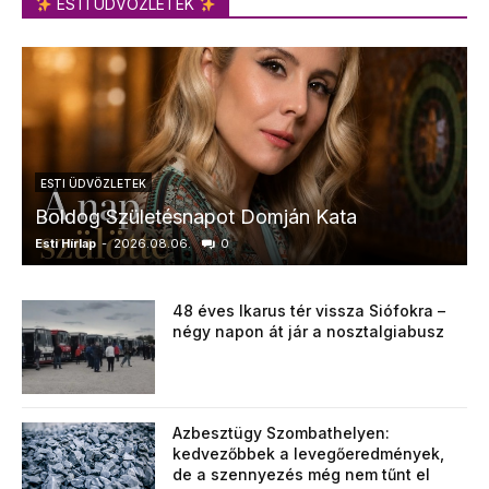
ESTI ÜDVÖZLETEK
ESTI ÜDVÖZLETEK
Boldog Születésnapot Domján Kata
Esti Hírlap
-
2026.08.06.
0
E
48 éves Ikarus tér vissza Siófokra –
négy napon át jár a nosztalgiabusz
Azbesztügy Szombathelyen:
kedvezőbbek a levegőeredmények,
de a szennyezés még nem tűnt el