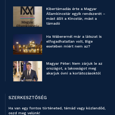
Kibertámadás érte a Magyar
Államkincstár egyik rendszerét –
mást állít a Kincstár, mást a
támadó
Ha Wáberernél már a látszat is
elfogadhatatlan volt, Bige
esetében miért nem az?
Magyar Péter: Nem zárjuk le az
országot, a lakosságot meg
akarjuk óvni a korlátozásoktól
SZERKESZTŐSÉG
Ha van egy fontos történeted, témád vagy közlendőd,
oszd meg velünk!