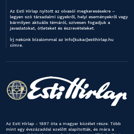
Az Esti Hírlap nyitott az olvasói megkeresésekre –
legyen szó társadalmi ügyekről, helyi eseményekről vagy
bármilyen aktuális témáról, szívesen fogadjuk a
javaslatokat, ötleteket és észrevételeket.
Írj nekünk bizalommal az info[kukac]estihirlap.hu
címre.
Az Esti Hírlap - 1897 óta a magyar közélet része. Több
mint egy évszázaddal ezelőtt alapították, és mára a