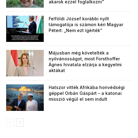
akarok ezzel foglalkozni”
Felföldi József korábbi nyílt
támogatója is számon kéri Magyar
Pétert: „Nem ezt ígérték”
Májusban még követelték a
nyilvánosságot, most Forsthoffer
Ágnes hivatala elzárja a kegyelmi
aktákat
Hatszor vitték Afrikába honvédségi
géppel Orbán Gáspárt – a katonai
misszió végül el sem indult