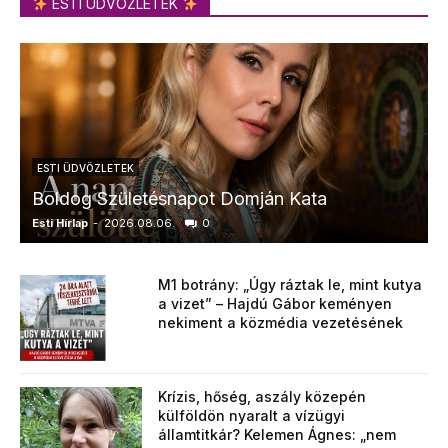
ESTI ÜDVÖZLETEK
ESTI ÜDVÖZLETEK
Boldog Születésnapot Domján Kata
Esti Hírlap
-
2026.08.06.
0
E
M1 botrány: „Úgy ráztak le, mint kutya
a vizet” – Hajdú Gábor keményen
nekiment a közmédia vezetésének
Krízis, hőség, aszály közepén
külföldön nyaralt a vízügyi
államtitkár? Kelemen Ágnes: „nem