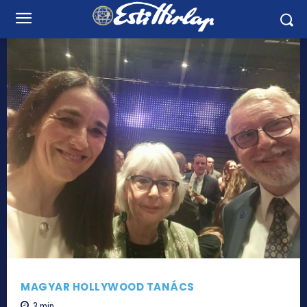
MAGYAR HOLLYWOOD TANÁCS
3
min.