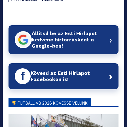
Állítsd be az Esti Hírlapot
›
kedvenc hírforrásként a
Google-ben!
Kövesd az Esti Hírlapot
f
›
Facebookon is!
FUTBALL-VB 2026 KÖVESSE VELÜNK