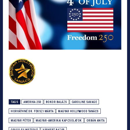
TAGS
AMERIKA 250
BOKOR BALÁZS
CAROLINE SAVAGE
HORVÁTHNÉ DR. FEKSZI MÁRTA
MAGYAR HOLLYWOOD TANÁCS
MAGYAR PÉTER
MAGYAR-AMERIKAI KAPCSOLATOK
ORBÁN ANITA
ORIGO FILMSTÚDIÓ
VÁRKERT BAZÁR