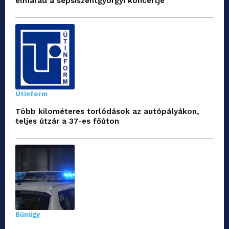
elmarad a sepsiszentgyörgyi koncertje
Útinform
Több kilométeres torlódások az autópályákon,
teljes útzár a 37-es főúton
Bűnügy