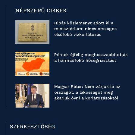
NÉPSZERŰ CIKKEK
Hibás közleményt adott ki a
minisztérium: nincs országos
elsőfokú vízkorlátozás
Péntek éjfélig meghosszabbították
a harmadfokú hőségriasztást
Magyar Péter: Nem zárjuk le az
országot, a lakosságot meg
akarjuk óvni a korlátozásoktól
SZERKESZTŐSÉG