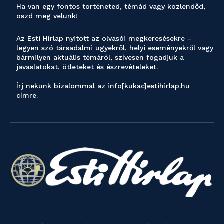
Ha van egy fontos történeted, témád vagy közlendőd,
oszd meg velünk!
Az Esti Hírlap nyitott az olvasói megkeresésekre –
legyen szó társadalmi ügyekről, helyi eseményekről vagy
bármilyen aktuális témáról, szívesen fogadjuk a
javaslatokat, ötleteket és észrevételeket.
Írj nekünk bizalommal az info[kukac]estihirlap.hu
címre.