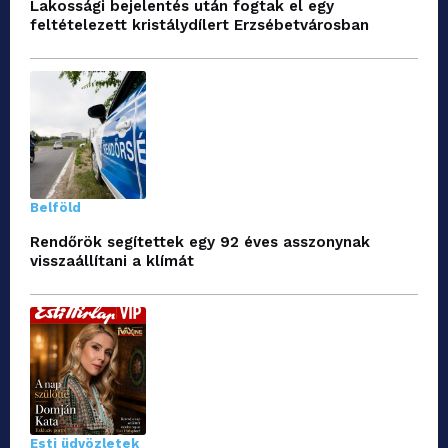
Lakossági bejelentés után fogtak el egy
feltételezett kristálydílert Erzsébetvárosban
Belföld
Rendőrök segítettek egy 92 éves asszonynak
visszaállítani a klímát
Esti üdvözletek