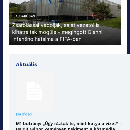
LABDARÚGÁS
L
Zsarolással vádolják, saját vezetői is
kihátráltak mögüle – megingott Gianni
Mo
Infantino hatalma a FIFA-ban
el
Aktuális
Belföld
M1 botrány: „Úgy ráztak le, mint kutya a vizet” –
Hajdú Gábor keményen nekiment a közmédia