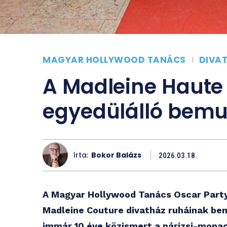
MAGYAR HOLLYWOOD TANÁCS
DIVA
A Madleine Haute
egyedülálló bemu
írta:
Bokor Balázs
2026.03.18.
A Magyar Hollywood Tanács Oscar Party
Madleine Couture divatház ruháinak be
immár 10 éve közismert a párizsi-monac