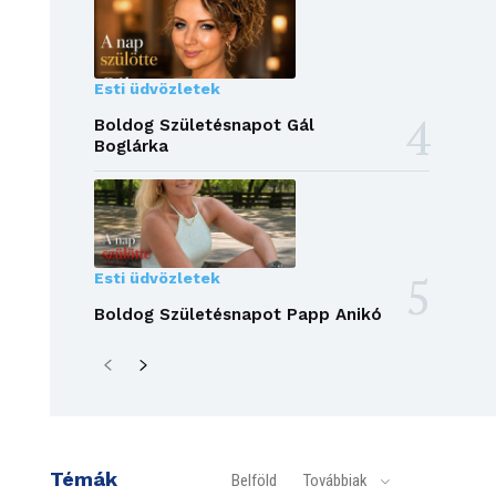
Esti üdvözletek
Boldog Születésnapot Gál
Boglárka
Esti üdvözletek
Boldog Születésnapot Papp Anikó
Témák
Belföld
Továbbiak