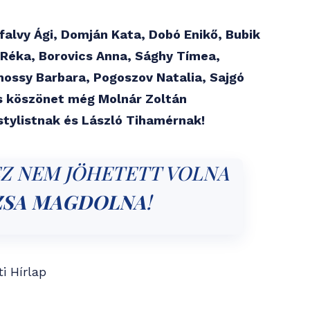
nfalvy Ági, Domján Kata, Dobó Enikő, Bubik
i Réka, Borovics Anna, Sághy Tímea,
mossy Barbara, Pogoszov Natalia, Sajgó
És köszönet még Molnár Zoltán
stylistnak és László Tihamérnak!
EZ NEM JÖHETETT VOLNA
ZSA MAGDOLNA
!
i Hírlap