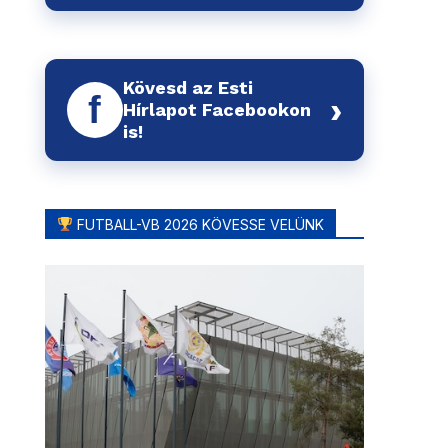
Kövesd az Esti
f
›
Hírlapot Facebookon
is!
FUTBALL-VB 2026 KÖVESSE VELÜNK