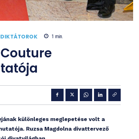
TDIKTÁTOROK
1
min.
 Couture
tatója
jának különleges meglepetése volt a
mutatója. Ruzsa Magdolna divattervező
ói divatvilágban.