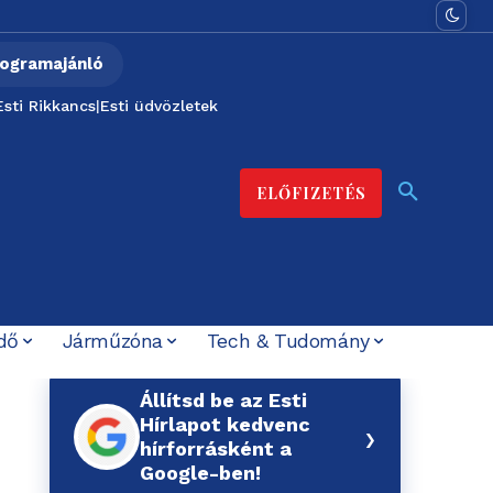
ogramajánló
Esti Rikkancs
|
Esti üdvözletek
ELŐFIZETÉS
dő
Járműzóna
Tech & Tudomány
Állítsd be az Esti
Hírlapot kedvenc
›
hírforrásként a
Google-ben!