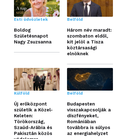
Esti üdvözletek
Belföld
Boldog
Három név maradt:
Születésnapot
szombaton eldől,
Nagy Zsuzsanna
kit jelöl a Tisza
köztársasági
elnöknek
Külföld
Belföld
Új erőközpont
Budapesten
születik a Közel-
visszakapcsolják a
Keleten:
díszfényeket,
Törökország,
Romániában
Szaúd-Arábia és
továbbra is súlyos
Pakisztán közös
az energiahelyzet