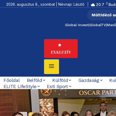
C
2026. augusztus 8., szombat | Névnap: László
20.7
Bud
Múltidéző a
Global Invest
|
GlobalTV
|
Maxl
EXKLUZÍV
Főoldal
Belföld
Külföld
Gazdaság
Ku
ELITE LifeStyle
Esti Sport