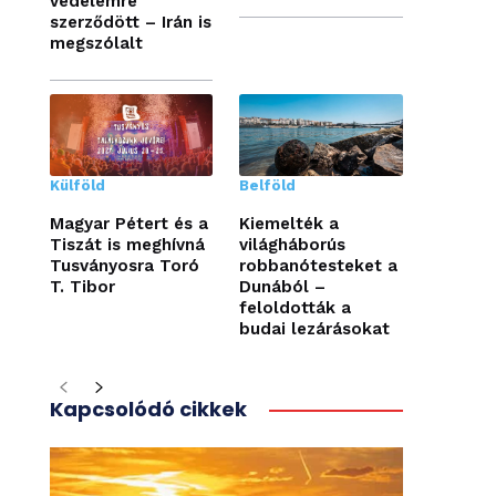
védelemre
szerződött – Irán is
megszólalt
Külföld
Belföld
Magyar Pétert és a
Kiemelték a
Tiszát is meghívná
világháborús
Tusványosra Toró
robbanótesteket a
T. Tibor
Dunából –
feloldották a
budai lezárásokat
Kapcsolódó cikkek