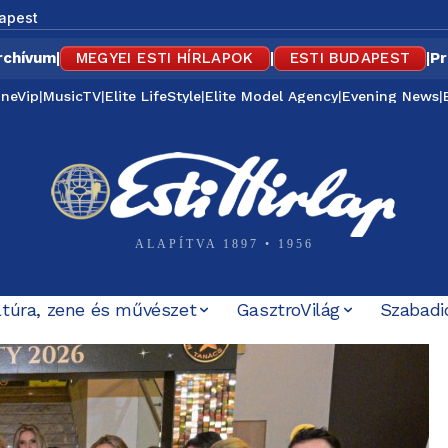
apest
rchívum
|
MEGYEI ESTI HÍRLAPOK
|
ESTI BUDAPEST
|
Pr
ineVip
|
MusicTV
|
Elite LifeStyle
|
Elite Model Agency
|
Evening News
|
ALAPÍTVA 1897 • 1956
ltúra, zene és művészet
GasztroVilág
Szabadi