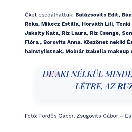
Őket csodálhattuk:
Balázsovits Edit, Bá
Réka, Mikecz Estilla, Horváth Lili, Tenk
Jaksity Kata, Ríz Laura, Ríz Csenge, So
Flóra , Borovits Anna. Köszönet nekik! 
hairstylistnak, Molnár Izabella makeup 
DE AKI NÉLKÜL MIND
LÉTRE, AZ
RU
Fotó: Fördős Gábor, Zsugovits Gábor – Est