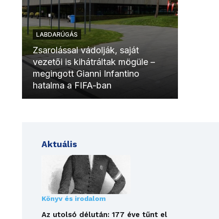
LABDARÚGÁS
LABDAR
Zsarolással vádolják, saját
vezetői is kihátráltak mögüle –
Molinóv
megingott Gianni Infantino
szurkol
hatalma a FIFA-ban
meccsk
Aktuális
Könyv és irodalom
Az utolsó délután: 177 éve tűnt el