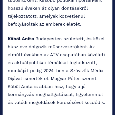
tudósítóként, később politikai riporterként
hosszú éveken át olyan döntésekről
tájékoztatott, amelyek közvetlenül
befolyásolták az emberek életét.
Köböl Anita
Budapesten született, és közel
húsz éve dolgozik műsorvezetőként. Az
elmúlt években az ATV csapatában közéleti
és aktuálpolitikai témákkal foglalkozott,
munkáját pedig 2024-ben a Szóvivők Média
Díjával ismerték el. Magyar Péter szerint
Köböl Anita is abban hisz, hogy a jó
kormányzás meghallgatással, figyelemmel
és valódi megoldások keresésével kezdődik.