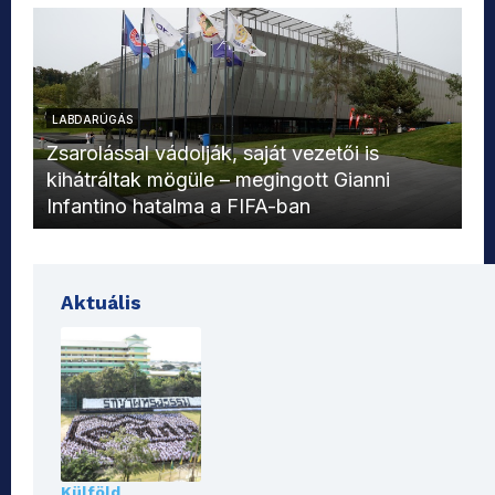
LABDARÚGÁS
L
Zsarolással vádolják, saját vezetői is
kihátráltak mögüle – megingott Gianni
Mo
Infantino hatalma a FIFA-ban
el
Aktuális
Külföld