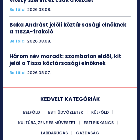
Vitézy szerint ez csak a kezdet
Belföld
2026.08.08.
Baka Andrást jelöli köztársasági elnöknek
a TISZA-frakció
Belföld
2026.08.08.
Három név maradt: szombaton eldől, kit
jelöl a Tisza köztársasági elnöknek
Belföld
2026.08.07.
KEDVELT KATEGÓRIÁK
BELFÖLD
ESTI ÜDVÖZLETEK
KÜLFÖLD
KULTÚRA, ZENE ÉS MŰVÉSZET
ESTI RIKKANCS
LABDARÚGÁS
GAZDASÁG