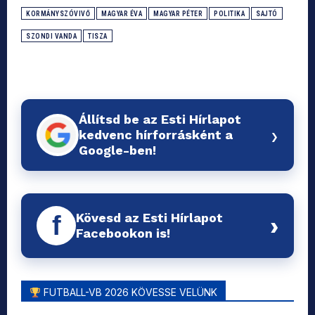
KORMÁNYSZÓVIVŐ
MAGYAR ÉVA
MAGYAR PÉTER
POLITIKA
SAJTÓ
SZONDI VANDA
TISZA
Állítsd be az Esti Hírlapot
›
kedvenc hírforrásként a
Google-ben!
Kövesd az Esti Hírlapot
f
›
Facebookon is!
FUTBALL-VB 2026 KÖVESSE VELÜNK