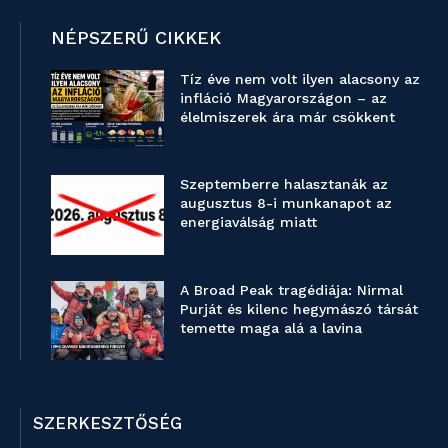
NÉPSZERŰ CIKKEK
Tíz éve nem volt ilyen alacsony az
infláció Magyarországon – az
élelmiszerek ára már csökkent
Szeptemberre halasztanák az
augusztus 8-i munkanapot az
energiaválság miatt
A Broad Peak tragédiája: Nirmal
Purját és kilenc hegymászó társát
temette maga alá a lavina
SZERKESZTŐSÉG