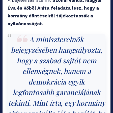
A bejelentés szerint
Szondi Vanda, Magyar
Éva és Köböl Anita
feladata lesz, hogy a
kormány döntéseiről tájékoztassák a
nyilvánosságot.
A miniszterelnök
bejegyzésében hangsúlyozta,
hogy a szabad sajtót nem
ellenségnek, hanem a
demokrácia egyik
legfontosabb garanciájának
tekinti. Mint írta, egy kormány