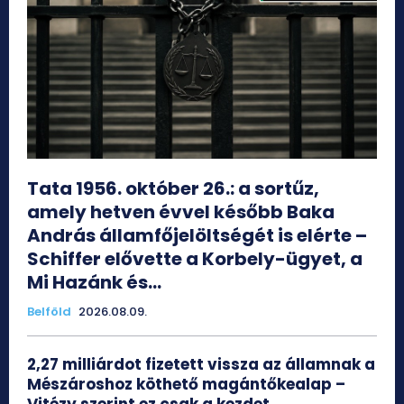
Tata 1956. október 26.: a sortűz,
amely hetven évvel később Baka
András államfőjelöltségét is elérte –
Schiffer elővette a Korbely-ügyet, a
Mi Hazánk és...
Belföld
2026.08.09.
2,27 milliárdot fizetett vissza az államnak a
Mészároshoz köthető magántőkealap –