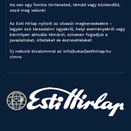
Ha van egy fontos történeted, témád vagy közlendőd,
oszd meg velünk!
Az Esti Hírlap nyitott az olvasói megkeresésekre –
legyen szó társadalmi ügyekről, helyi eseményekről vagy
bármilyen aktuális témáról, szívesen fogadjuk a
javaslatokat, ötleteket és észrevételeket.
Írj nekünk bizalommal az info[kukac]estihirlap.hu
címre.