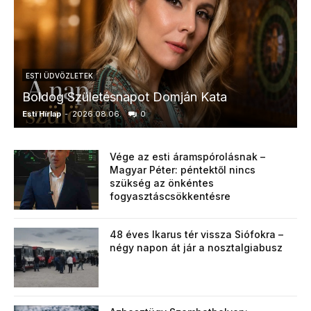
ESTI ÜDVÖZLETEK
Boldog Születésnapot Domján Kata
Esti Hírlap
-
2026.08.06.
0
E
Vége az esti áramspórolásnak –
Magyar Péter: péntektől nincs
szükség az önkéntes
fogyasztáscsökkentésre
48 éves Ikarus tér vissza Siófokra –
négy napon át jár a nosztalgiabusz