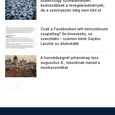
Azbesztügy Szombathelyen:
kedvezőbbek a levegőeredmények,
de a szennyezés még nem tűnt el
Csak a Facebookon lett minisztériumi
csapattag? Se kinevezés, se
szerződés – számon kérik Gajdos
Lászlót az állatvédők
A honvédségnél pihenőnap lesz
augusztus 8., másoknak marad a
munkaszombat