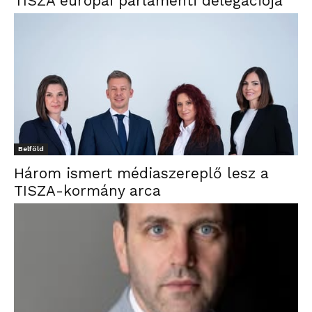
TISZA európai parlamenti delegációja
Belföld
Három ismert médiaszereplő lesz a
TISZA-kormány arca