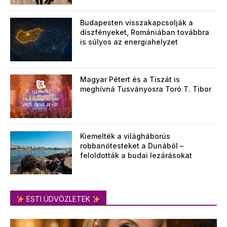
Budapesten visszakapcsolják a
díszfényeket, Romániában továbbra
is súlyos az energiahelyzet
Magyar Pétert és a Tiszát is
meghívná Tusványosra Toró T. Tibor
Kiemelték a világháborús
robbanótesteket a Dunából –
feloldották a budai lezárásokat
ESTI ÜDVÖZLETEK