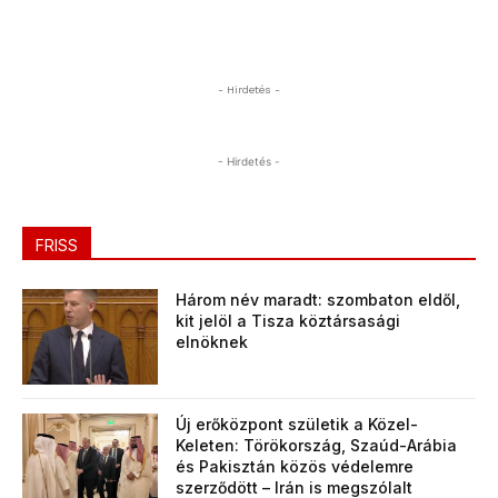
- Hirdetés -
- Hirdetés -
FRISS
Három név maradt: szombaton eldől,
kit jelöl a Tisza köztársasági
elnöknek
Új erőközpont születik a Közel-
Keleten: Törökország, Szaúd-Arábia
és Pakisztán közös védelemre
szerződött – Irán is megszólalt