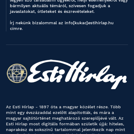
bármilyen aktuális témáról, szívesen fogadjuk a
javaslatokat, ötleteket és észrevételeket.
Írj nekünk bizalommal az info[kukac]estihirlap.hu
címre.
Az Esti Hírlap - 1897 óta a magyar közélet része. Több
mint egy évszázaddal ezelőtt alapították, és mára a
magyar sajtótörténet meghatározó szereplőjévé vált. Az
Esti Hírlap most digitális formában születik újjá: hiteles,
naprakész és sokszínű tartalommal jelentkezik nap mint