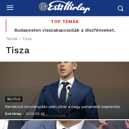
TOP TÉMÁK
Budapesten visszakapcsolják a díszfényeket,
Romániában továbbra is súlyos az energiahelyzet
Témák:
Tisza
Tisza
BELFÖLD
Rendkívüli kormányülés után jöhet a nagy parlamenti bejelentés
Esti Hírlap
-
2026.06.22.