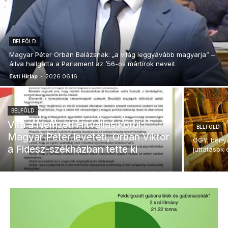
BELFÖLD
Magyar Péter Orbán Balázsnak: „a világ leggyávább magyarja” –
állva hallgatta a Parlament az ’56-os mártírok neveit
Esti Hírlap
-
2026.06.16.
BELFÖLD
Vita a Nemzeti Hitvallás körül:
BELFÖLD
Magyar Péter leveteti, Orbán Viktor
OGY: benyúj
a Fidesz-székházban tette ki
juttatások 