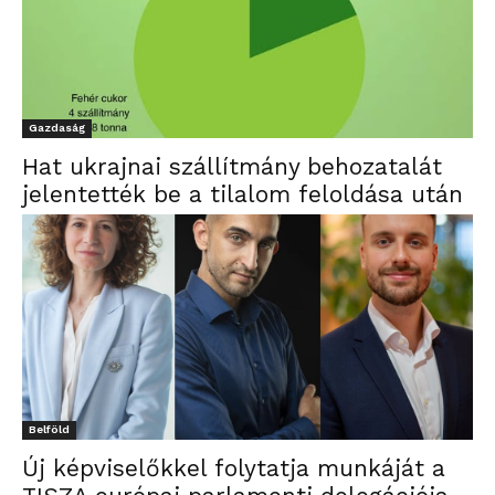
Gazdaság
Hat ukrajnai szállítmány behozatalát
jelentették be a tilalom feloldása után
Belföld
Új képviselőkkel folytatja munkáját a