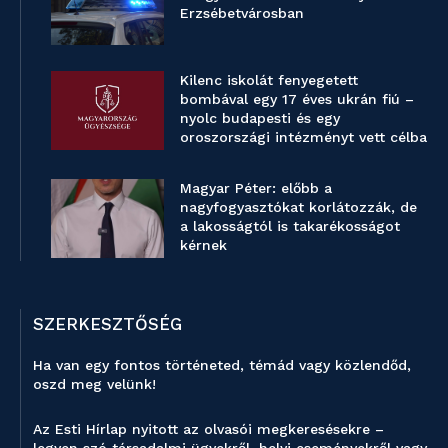
Erzsébetvárosban
Kilenc iskolát fenyegetett
bombával egy 17 éves ukrán fiú –
nyolc budapesti és egy
oroszországi intézményt vett célba
Magyar Péter: előbb a
nagyfogyasztókat korlátozzák, de
a lakosságtól is takarékosságot
kérnek
SZERKESZTŐSÉG
Ha van egy fontos történeted, témád vagy közlendőd,
oszd meg velünk!
Az Esti Hírlap nyitott az olvasói megkeresésekre –
legyen szó társadalmi ügyekről, helyi eseményekről vagy