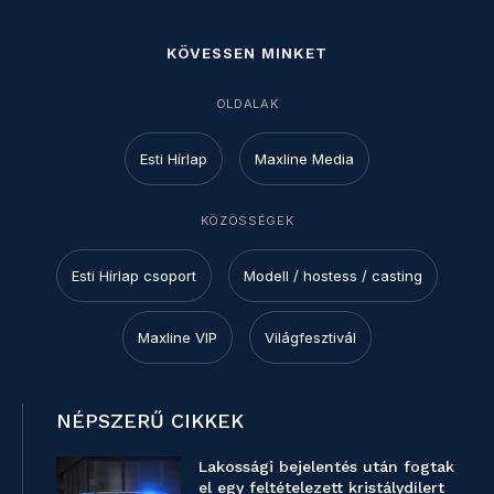
KÖVESSEN MINKET
OLDALAK
Esti Hírlap
Maxline Media
KÖZÖSSÉGEK
Esti Hírlap csoport
Modell / hostess / casting
Maxline VIP
Világfesztivál
NÉPSZERŰ CIKKEK
Lakossági bejelentés után fogtak
el egy feltételezett kristálydílert