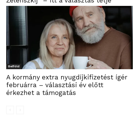
Zelenszkij” – itt a választás tétje
Belföld
A kormány extra nyugdíjkifizetést ígér
februárra – választási év előtt
érkezhet a támogatás