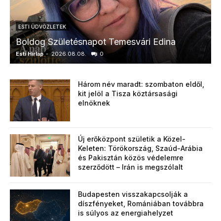
ESTI ÜDVÖZLETEK
Boldog Születésnapot Temesvári Edina
Esti Hírlap
-
2026.08.08.
0
E
Három név maradt: szombaton eldől,
kit jelöl a Tisza köztársasági
elnöknek
Új erőközpont születik a Közel-
Keleten: Törökország, Szaúd-Arábia
és Pakisztán közös védelemre
szerződött – Irán is megszólalt
Budapesten visszakapcsolják a
díszfényeket, Romániában továbbra
is súlyos az energiahelyzet