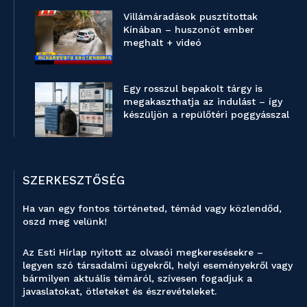
Villámáradások pusztítottak
Kínában – huszonöt ember
meghalt + videó
Egy rosszul bepakolt tárgy is
megakaszthatja az indulást – így
készüljön a repülőtéri poggyásszal
SZERKESZTŐSÉG
Ha van egy fontos történeted, témád vagy közlendőd,
oszd meg velünk!
Az Esti Hírlap nyitott az olvasói megkeresésekre –
legyen szó társadalmi ügyekről, helyi eseményekről vagy
bármilyen aktuális témáról, szívesen fogadjuk a
javaslatokat, ötleteket és észrevételeket.