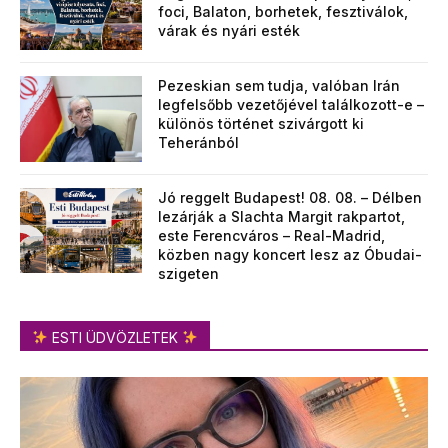
foci, Balaton, borhetek, fesztiválok,
várak és nyári esték
Pezeskian sem tudja, valóban Irán
legfelsőbb vezetőjével találkozott-e –
különös történet szivárgott ki
Teheránból
Jó reggelt Budapest! 08. 08. – Délben
lezárják a Slachta Margit rakpartot,
este Ferencváros – Real-Madrid,
közben nagy koncert lesz az Óbudai-
szigeten
ESTI ÜDVÖZLETEK