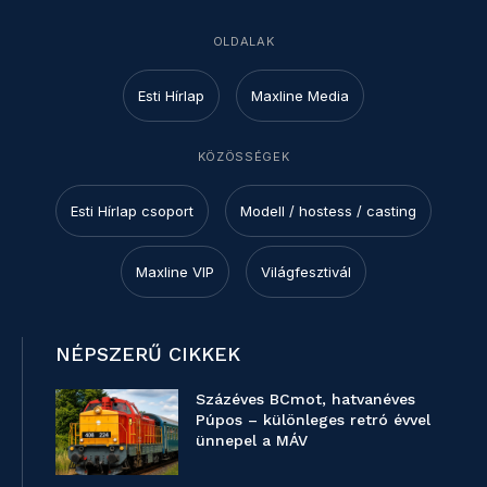
OLDALAK
Esti Hírlap
Maxline Media
KÖZÖSSÉGEK
Esti Hírlap csoport
Modell / hostess / casting
Maxline VIP
Világfesztivál
NÉPSZERŰ CIKKEK
Százéves BCmot, hatvanéves
Púpos – különleges retró évvel
ünnepel a MÁV