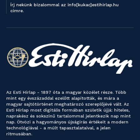
Írj nekünk bizalommal az info[kukac]estihirlap.hu
címre.
Az Esti Hírlap - 1897 óta a magyar közélet része. Több
mint egy évszázaddal ezelőtt alapították, és mára a
magyar sajtótörténet meghatározó szereplőjévé vált. Az
Esti Hírlap most digitális formában születik újjá: hiteles,
naprakész és sokszínű tartalommal jelentkezik nap mint
nap. Ötvözi a hagyományos újságírás értékeit a modern
technológiával - a múlt tapasztalataival, a jelen
ritmusában.