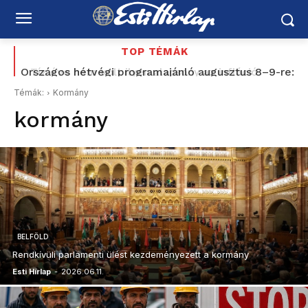
TOP TÉMÁK
Országos hétvégi programajánló augusztus 8–9-re:
vízipisztolycsata, foci, Balaton, borhetek,
Témák:
Kormány
fesztiválok, várak és nyári esték
kormány
BELFÖLD
Rendkívüli parlamenti ülést kezdeményezett a kormány
Esti Hírlap
-
2026.06.11.