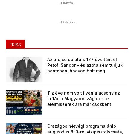
- Hirdetés -
- Hirdetés -
FRISS
Az utolsó délután: 177 éve tűnt el
Petőfi Sándor – és azóta sem tudjuk
pontosan, hogyan halt meg
Tíz éve nem volt ilyen alacsony az
infláció Magyarországon – az
élelmiszerek ára már csökkent
Országos hétvégi programajánló
augusztus 8–9-re: vízipisztolycsata,