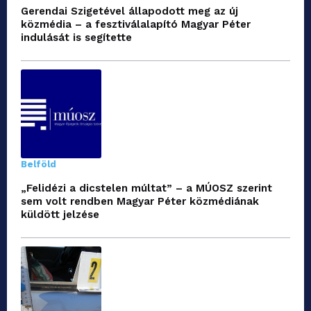
Gerendai Szigetével állapodott meg az új
közmédia – a fesztiválalapító Magyar Péter
indulását is segítette
Belföld
„Felidézi a dicstelen múltat” – a MÚOSZ szerint
sem volt rendben Magyar Péter közmédiának
küldött jelzése