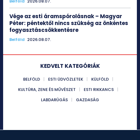
Belföld
2026.08.07.
Vége az esti áramspórolásnak – Magyar
Péter: péntektől nincs szükség az önkéntes
fogyasztáscsökkentésre
Belföld
2026.08.07.
KEDVELT KATEGÓRIÁK
BELFÖLD
ESTI ÜDVÖZLETEK
KÜLFÖLD
KULTÚRA, ZENE ÉS MŰVÉSZET
ESTI RIKKANCS
LABDARÚGÁS
GAZDASÁG