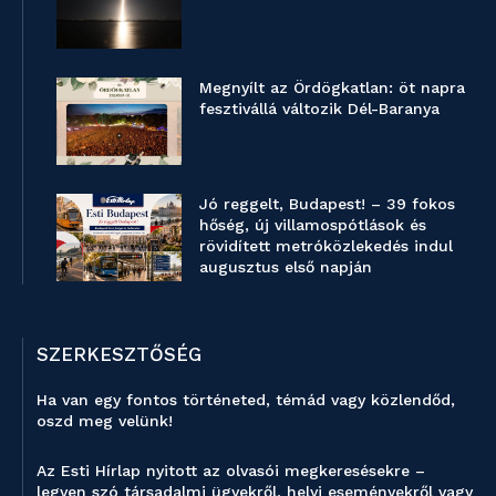
Megnyílt az Ördögkatlan: öt napra
fesztivállá változik Dél-Baranya
Jó reggelt, Budapest! – 39 fokos
hőség, új villamospótlások és
rövidített metróközlekedés indul
augusztus első napján
SZERKESZTŐSÉG
Ha van egy fontos történeted, témád vagy közlendőd,
oszd meg velünk!
Az Esti Hírlap nyitott az olvasói megkeresésekre –
legyen szó társadalmi ügyekről, helyi eseményekről vagy