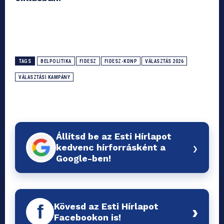
TAGS
BELPOLITIKA
FIDESZ
FIDESZ-KDNP
VÁLASZTÁS 2026
VÁLASZTÁSI KAMPÁNY
Állítsd be az Esti Hírlapot
›
kedvenc hírforrásként a
Google-ben!
Kövesd az Esti Hírlapot
f
›
Facebookon is!