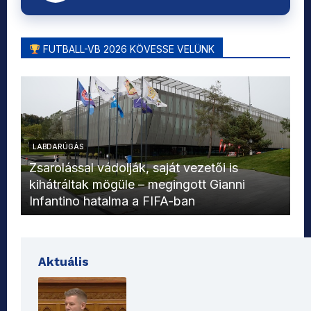
FUTBALL-VB 2026 KÖVESSE VELÜNK
LABDARÚGÁS
L
Zsarolással vádolják, saját vezetői is
kihátráltak mögüle – megingott Gianni
Mo
Infantino hatalma a FIFA-ban
el
Aktuális