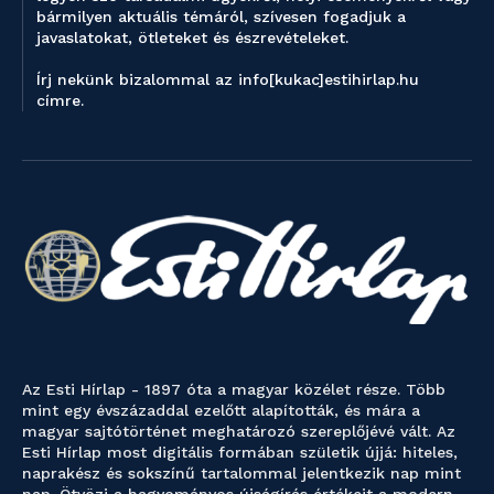
bármilyen aktuális témáról, szívesen fogadjuk a
javaslatokat, ötleteket és észrevételeket.
Írj nekünk bizalommal az info[kukac]estihirlap.hu
címre.
Az Esti Hírlap - 1897 óta a magyar közélet része. Több
mint egy évszázaddal ezelőtt alapították, és mára a
magyar sajtótörténet meghatározó szereplőjévé vált. Az
Esti Hírlap most digitális formában születik újjá: hiteles,
naprakész és sokszínű tartalommal jelentkezik nap mint
nap. Ötvözi a hagyományos újságírás értékeit a modern