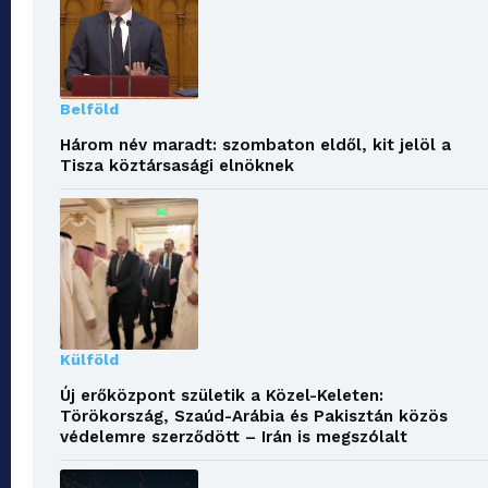
Belföld
Három név maradt: szombaton eldől, kit jelöl a
Tisza köztársasági elnöknek
Külföld
Új erőközpont születik a Közel-Keleten:
Törökország, Szaúd-Arábia és Pakisztán közös
védelemre szerződött – Irán is megszólalt