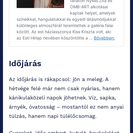
Időjárás
Az időjárás is rákapcsol: jön a meleg. A
hétvége felé már nem csak nyárias, hanem
kánikulaközeli napok jöhetnek. Víz, sapka,
árnyék, óvatosság – mostantól ez nem anyai
túlzás, hanem napi túlélőcsomag.
Gyereket, idős embert, kutyát, bevásárlást,