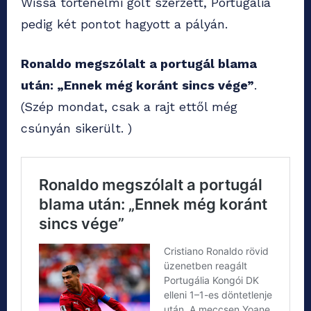
Wissa történelmi gólt szerzett, Portugália
pedig két pontot hagyott a pályán.
Ronaldo megszólalt a portugál blama
után: „Ennek még koránt sincs vége”
.
(Szép mondat, csak a rajt ettől még
csúnyán sikerült. )