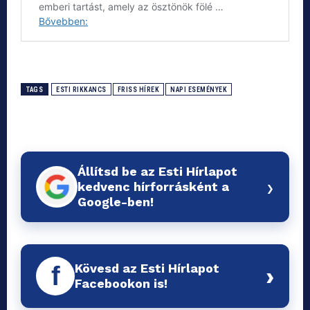
TAGS
ESTI RIKKANCS
FRISS HÍREK
NAPI ESEMÉNYEK
Állítsd be az Esti Hírlapot
›
kedvenc hírforrásként a
Google-ben!
Kövesd az Esti Hírlapot
f
›
Facebookon is!