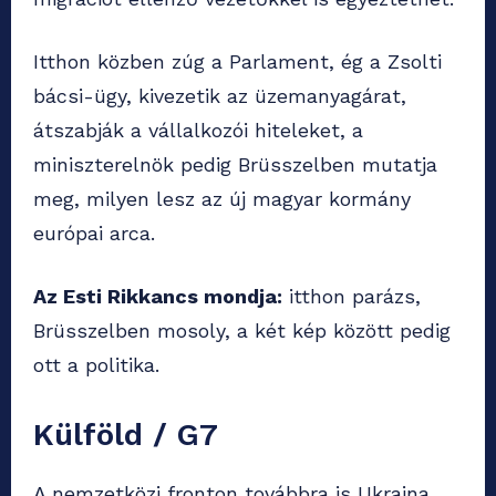
Itthon közben zúg a Parlament, ég a Zsolti
bácsi-ügy, kivezetik az üzemanyagárat,
átszabják a vállalkozói hiteleket, a
miniszterelnök pedig Brüsszelben mutatja
meg, milyen lesz az új magyar kormány
európai arca.
Az Esti Rikkancs mondja:
itthon parázs,
Brüsszelben mosoly, a két kép között pedig
ott a politika.
Külföld / G7
A nemzetközi fronton továbbra is Ukrajna,