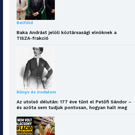
Belföld
Baka Andrást jelöli köztársasági elnöknek a
TISZA-frakció
Könyv és irodalom
Az utolsó délután: 177 éve tűnt el Petőfi Sándor –
és azóta sem tudjuk pontosan, hogyan halt meg