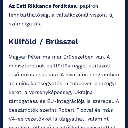
Az Esti Rikkancs fordítása
: papíron
fenntarthatóság, a vállalkozónál viszont új
számolgatás.
Külföld / Brüsszel
Magyar Péter ma már Brüsszelben van. A
miniszterelnök csütörtök reggel elutazott
első uniós csúcsára. A hivatalos programban
az uniós költségvetés, a többéves pénzügyi
keret, a versenyképesség, Ukrajna
támogatása és EU-integrációja is szerepel. A
beszámolók szerint Robert Ficóval és más
V4-es vezetőkkel is tárgyalhat, valamint
migrációt ellenző vezetőkkel is egyeztethet.