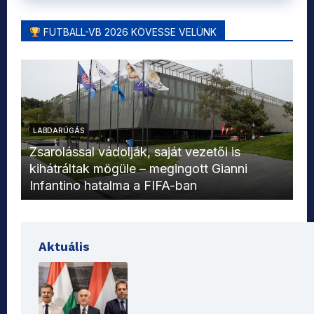
FUTBALL-VB 2026 KÖVESSE VELÜNK
LABDARÚGÁS
L
Zsarolással vádolják, saját vezetői is
kihátráltak mögüle – megingott Gianni
Mo
Infantino hatalma a FIFA-ban
el
Aktuális