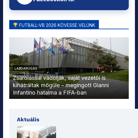
FUTBALL-VB 2026 KÖVESSE VELÜNK
LABDARÚGÁS
L
Zsarolással vádolják, saját vezetői is
kihátráltak mögüle – megingott Gianni
Mo
Infantino hatalma a FIFA-ban
el
Aktuális