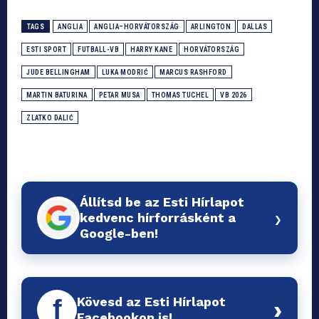
TAGS
ANGLIA
ANGLIA–HORVÁTORSZÁG
ARLINGTON
DALLAS
ESTI SPORT
FUTBALL-VB
HARRY KANE
HORVÁTORSZÁG
JUDE BELLINGHAM
LUKA MODRIĆ
MARCUS RASHFORD
MARTIN BATURINA
PETAR MUSA
THOMAS TUCHEL
VB 2026
ZLATKO DALIĆ
Állítsd be az Esti Hírlapot
›
kedvenc hírforrásként a
Google-ben!
Kövesd az Esti Hírlapot
f
›
Facebookon is!