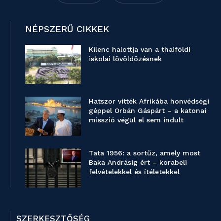
NÉPSZERŰ CIKKEK
Kilenc halottja van a thaiföldi
iskolai lövöldözésnek
Hatszor vitték Afrikába honvédségi
géppel Orbán Gáspárt – a katonai
misszió végül el sem indult
Tata 1956: a sortűz, amely most
Baka Andrásig ért – korabeli
felvételekkel és ítéletekkel
SZERKESZTŐSÉG