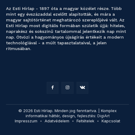
Az Esti Hírlap - 1897 óta a magyar közélet része. Több
mint egy évszázaddal ezelőtt alapították, és mára a
magyar sajtótörténet meghatározó szereplőjévé vált. Az
Esti Hírlap most digitális formában születik újjá: hiteles,
naprakész és sokszínű tartalommal jelentkezik nap mint
nap. Ötvözi a hagyományos újságírás értékeit a modern
technológiával - a múlt tapasztalataival, a jelen
ritmusában.
© 2026 Esti Hírlap. Minden jog fenntartva. | Komplex
informatikai háttér, design, fejlesztés:
DigiArt
Impresszum
Adatvédelem
Feltételek
Kapcsolat