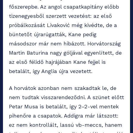
főszerepbe. Az angol csapatkapitány előbb
tizenegyesből szerzett vezetést: az első
próbálkozását Livaković még kivédte, de a
büntetőt újrarúgatták, Kane pedig
másodszor már nem hibázott. Horvátország
Martin Baturina nagy góljával egyenlített, de
az első félidő hajrájában Kane fejjel is
betalált, így Anglia újra vezetett.
A horvátok azonban nem szakadtak le, de
nem tudtak visszarendeződni. A szünet előtt
Petar Musa is betalált, így 2–2-vel mentek
pihenőre a csapatok. Addigra már látszott:
ez nem kontrollált, lassú vb-meccs, hanem