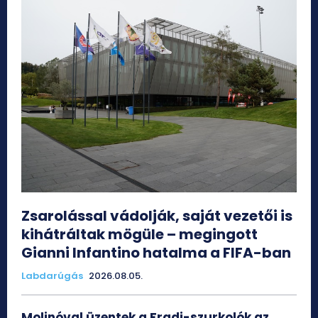
Zsarolással vádolják, saját vezetői is
kihátráltak mögüle – megingott
Gianni Infantino hatalma a FIFA-ban
Labdarúgás
2026.08.05.
Molinóval üzentek a Fradi-szurkolók az