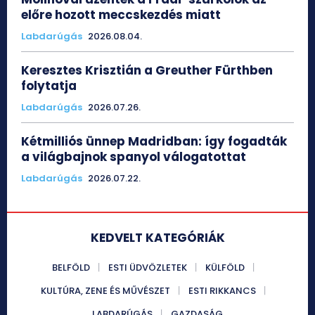
előre hozott meccskezdés miatt
Labdarúgás
2026.08.04.
Keresztes Krisztián a Greuther Fürthben
folytatja
Labdarúgás
2026.07.26.
Kétmilliós ünnep Madridban: így fogadták
a világbajnok spanyol válogatottat
Labdarúgás
2026.07.22.
KEDVELT KATEGÓRIÁK
BELFÖLD
ESTI ÜDVÖZLETEK
KÜLFÖLD
KULTÚRA, ZENE ÉS MŰVÉSZET
ESTI RIKKANCS
LABDARÚGÁS
GAZDASÁG