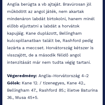
Anglia berúgta a vb ajtaját. Bravúrosan jól
működött az angol játék, nem akartak
mindenáron labdát birtokolni, hanem minél
előbb eljuttatni a labdát a horvátok
kapujáig. Kane duplázott, Bellingham
kulcspillanatban talált be, Rashford pedig
lezárta a meccset. Horvátország kétszer is
visszajött, de a második félidő angol
intenzitását már nem tudta végig tartani.
Végeredmény:
Anglia–Horvátország 4–2
Gólok:
Kane 12. / tizenegyes, Kane 42.,
Bellingham 47., Rashford 85.; illetve Baturina
36., Musa 45+5.