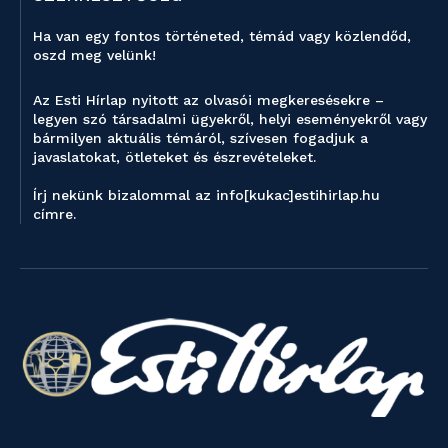
Ha van egy fontos történeted, témád vagy közlendőd,
oszd meg velünk!
Az Esti Hírlap nyitott az olvasói megkeresésekre –
legyen szó társadalmi ügyekről, helyi eseményekről vagy
bármilyen aktuális témáról, szívesen fogadjuk a
javaslatokat, ötleteket és észrevételeket.
Írj nekünk bizalommal az info[kukac]estihirlap.hu
címre.