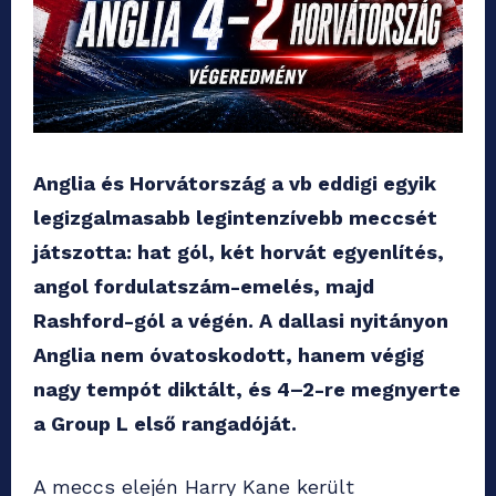
Anglia és Horvátország a vb eddigi egyik
legizgalmasabb legintenzívebb meccsét
játszotta: hat gól, két horvát egyenlítés,
angol fordulatszám-emelés, majd
Rashford-gól a végén. A dallasi nyitányon
Anglia nem óvatoskodott, hanem végig
nagy tempót diktált, és 4–2-re megnyerte
a Group L első rangadóját.
A meccs elején Harry Kane került