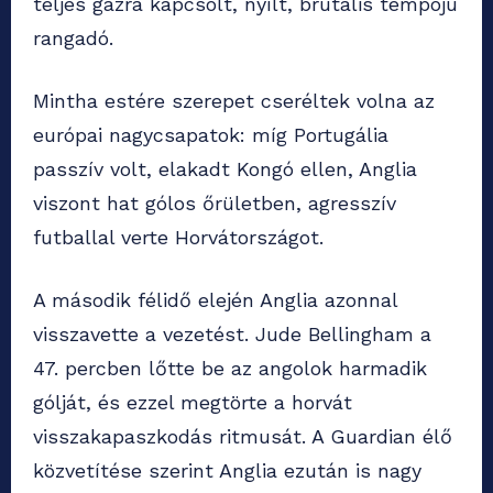
teljes gázra kapcsolt, nyílt, brutális tempójú
rangadó.
Mintha estére szerepet cseréltek volna az
európai nagycsapatok: míg Portugália
passzív volt, elakadt Kongó ellen, Anglia
viszont hat gólos őrületben, agresszív
futballal verte Horvátországot.
A második félidő elején Anglia azonnal
visszavette a vezetést. Jude Bellingham a
47. percben lőtte be az angolok harmadik
gólját, és ezzel megtörte a horvát
visszakapaszkodás ritmusát. A Guardian élő
közvetítése szerint Anglia ezután is nagy