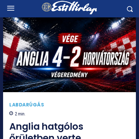
LABDARÚGÁS
2
min.
Anglia hatgólos
őrületben verte