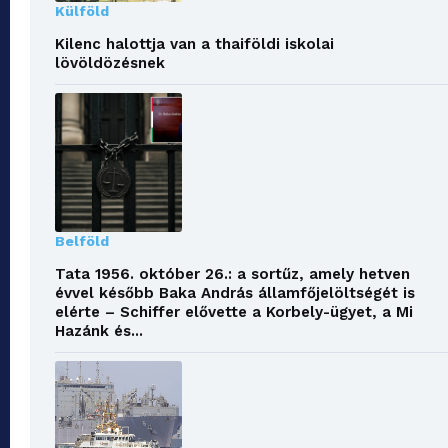
Külföld
Kilenc halottja van a thaiföldi iskolai
lövöldözésnek
Belföld
Tata 1956. október 26.: a sortűz, amely hetven
évvel később Baka András államfőjelöltségét is
elérte – Schiffer elővette a Korbely-ügyet, a Mi
Hazánk és...