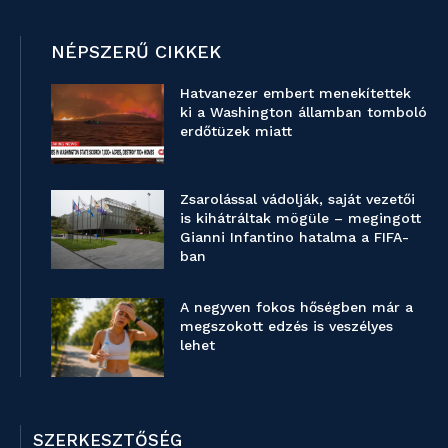
NÉPSZERŰ CIKKEK
Hatvanezer embert menekítettek
ki a Washington államban tomboló
erdőtüzek miatt
Zsarolással vádolják, saját vezetői
is kihátráltak mögüle – megingott
Gianni Infantino hatalma a FIFA-
ban
A negyven fokos hőségben már a
megszokott edzés is veszélyes
lehet
SZERKESZTŐSÉG