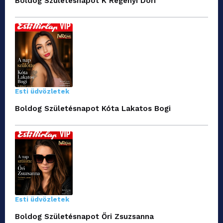
Boldog Születésnapot K Regényi Dóri
Esti üdvözletek
Boldog Születésnapot Kóta Lakatos Bogi
Esti üdvözletek
Boldog Születésnapot Őri Zsuzsanna