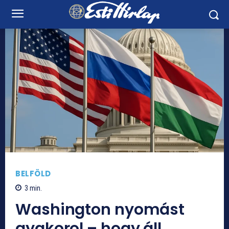
BELFÖLD
3
min.
Washington nyomást
gyakorol – hogy áll