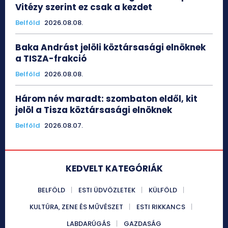
Vitézy szerint ez csak a kezdet
Belföld
2026.08.08.
Baka Andrást jelöli köztársasági elnöknek
a TISZA-frakció
Belföld
2026.08.08.
Három név maradt: szombaton eldől, kit
jelöl a Tisza köztársasági elnöknek
Belföld
2026.08.07.
KEDVELT KATEGÓRIÁK
BELFÖLD
ESTI ÜDVÖZLETEK
KÜLFÖLD
KULTÚRA, ZENE ÉS MŰVÉSZET
ESTI RIKKANCS
LABDARÚGÁS
GAZDASÁG