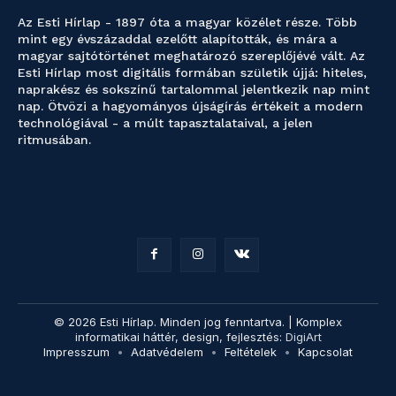
Az Esti Hírlap - 1897 óta a magyar közélet része. Több
mint egy évszázaddal ezelőtt alapították, és mára a
magyar sajtótörténet meghatározó szereplőjévé vált. Az
Esti Hírlap most digitális formában születik újjá: hiteles,
naprakész és sokszínű tartalommal jelentkezik nap mint
nap. Ötvözi a hagyományos újságírás értékeit a modern
technológiával - a múlt tapasztalataival, a jelen
ritmusában.
© 2026 Esti Hírlap. Minden jog fenntartva. | Komplex
informatikai háttér, design, fejlesztés:
DigiArt
Impresszum
Adatvédelem
Feltételek
Kapcsolat