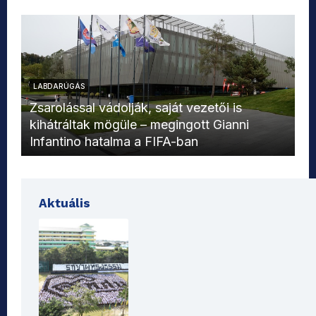
LABDARÚGÁS
L
Zsarolással vádolják, saját vezetői is
kihátráltak mögüle – megingott Gianni
Mo
Infantino hatalma a FIFA-ban
el
Aktuális