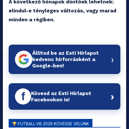
A következő hónapok döntőek lehetnek:
elindul-e tényleges változás, vagy marad
minden a régiben.
Állítsd be az Esti Hírlapot
›
kedvenc hírforrásként a
Google-ben!
Kövesd az Esti Hírlapot
f
›
Facebookon is!
FUTBALL-VB 2026 KÖVESSE VELÜNK