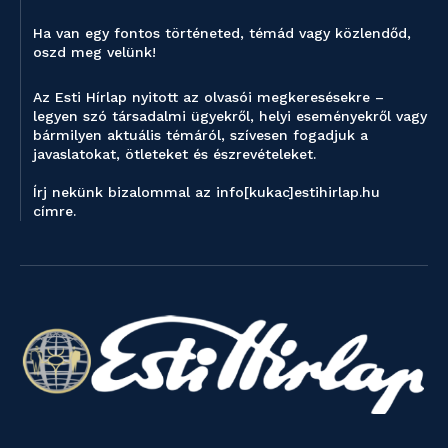
Ha van egy fontos történeted, témád vagy közlendőd,
oszd meg velünk!
Az Esti Hírlap nyitott az olvasói megkeresésekre –
legyen szó társadalmi ügyekről, helyi eseményekről vagy
bármilyen aktuális témáról, szívesen fogadjuk a
javaslatokat, ötleteket és észrevételeket.
Írj nekünk bizalommal az info[kukac]estihirlap.hu
címre.