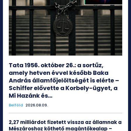
Tata 1956. október 26.: a sortűz,
amely hetven évvel később Baka
András államfőjelöltségét is elérte –
Schiffer elővette a Korbely-ügyet, a
Mi Hazánk és...
Belföld
2026.08.09.
2,27 milliárdot fizetett vissza az államnak a
Mészároshoz köthető magántőkealap –