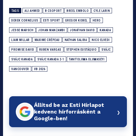
TAGS
ALI AHMED
B CSOPORT
BREEL EMBOLO
CYLE LARIN
DEREK CORNELIUS
ESTI SPORT
GREGOR KOBEL
HERO
JESSE MARSCH
JOHAN MANZAMBI
JONATHAN DAVID
KANADA
LIAM MILLAR
MAXIME CRÉPEAU
NATHAN SALIBA
NICO ELVEDI
PROMISE DAVID
RUBEN VARGAS
STEPHEN EUSTÁQUIO
SVÁJC
SVÁJC KANADA
SVÁJC KANADA 2-1
TANITOLUWA OLUWASEYI
VANCOUVER
VB 2026
Állítsd be az Esti Hírlapot
›
kedvenc hírforrásként a
Google-ben!