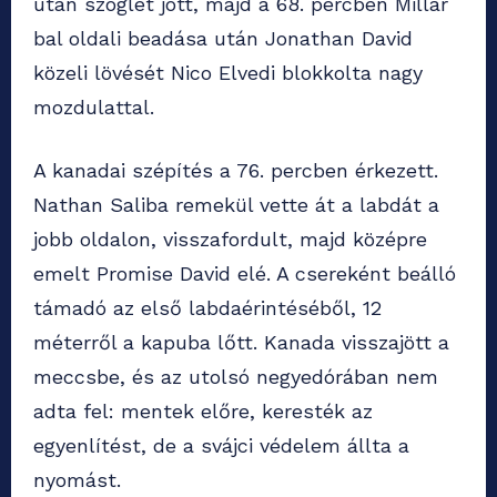
után szöglet jött, majd a 68. percben Millar
bal oldali beadása után Jonathan David
közeli lövését Nico Elvedi blokkolta nagy
mozdulattal.
A kanadai szépítés a 76. percben érkezett.
Nathan Saliba remekül vette át a labdát a
jobb oldalon, visszafordult, majd középre
emelt Promise David elé. A csereként beálló
támadó az első labdaérintéséből, 12
méterről a kapuba lőtt. Kanada visszajött a
meccsbe, és az utolsó negyedórában nem
adta fel: mentek előre, keresték az
egyenlítést, de a svájci védelem állta a
nyomást.