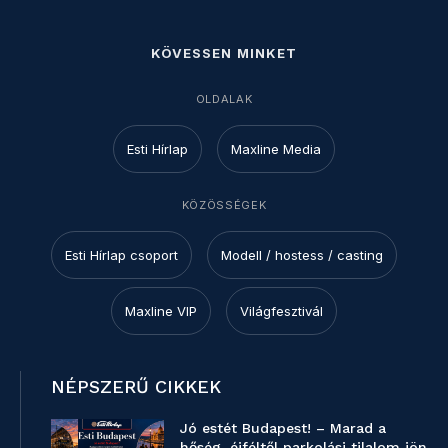
KÖVESSEN MINKET
OLDALAK
Esti Hírlap
Maxline Media
KÖZÖSSÉGEK
Esti Hírlap csoport
Modell / hostess / casting
Maxline VIP
Világfesztivál
NÉPSZERŰ CIKKEK
Jó estét Budapest! – Marad a
hőség, éjféltől parkolási tilalom jön