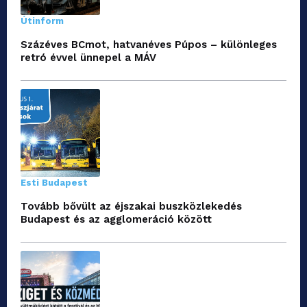
Útinform
Százéves BCmot, hatvanéves Púpos – különleges
retró évvel ünnepel a MÁV
Esti Budapest
Tovább bővült az éjszakai buszközlekedés
Budapest és az agglomeráció között