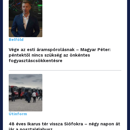
Belföld
Vége az esti áramspórolásnak – Magyar Péter:
péntektől nincs szükség az önkéntes
fogyasztáscsökkentésre
Útinform
48 éves Ikarus tér vissza Siófokra – négy napon át
jár a nosztalgiabusz