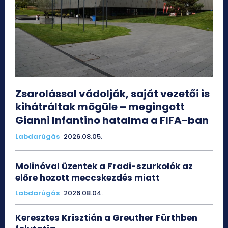
Zsarolással vádolják, saját vezetői is
kihátráltak mögüle – megingott
Gianni Infantino hatalma a FIFA-ban
Labdarúgás
2026.08.05.
Molinóval üzentek a Fradi-szurkolók az
előre hozott meccskezdés miatt
Labdarúgás
2026.08.04.
Keresztes Krisztián a Greuther Fürthben