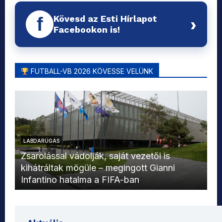
Kövesd az Esti Hírlapot
f
›
Facebookon is!
FUTBALL-VB 2026 KÖVESSE VELÜNK
LABDARÚGÁS
L
Zsarolással vádolják, saját vezetői is
kihátráltak mögüle – megingott Gianni
Mo
Infantino hatalma a FIFA-ban
el