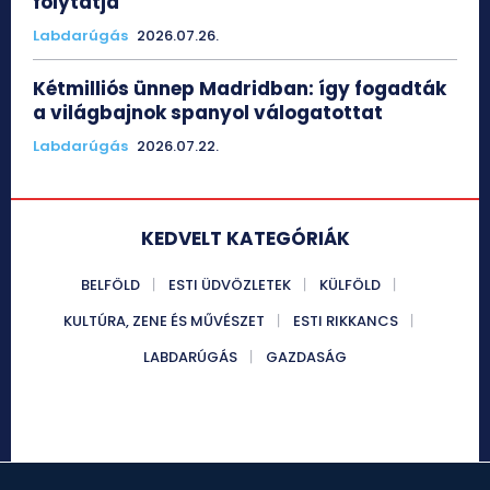
folytatja
Labdarúgás
2026.07.26.
Kétmilliós ünnep Madridban: így fogadták
a világbajnok spanyol válogatottat
Labdarúgás
2026.07.22.
KEDVELT KATEGÓRIÁK
BELFÖLD
ESTI ÜDVÖZLETEK
KÜLFÖLD
KULTÚRA, ZENE ÉS MŰVÉSZET
ESTI RIKKANCS
LABDARÚGÁS
GAZDASÁG