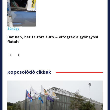
Bűnügy
Hat nap, hét feltört autó – elfogták a gyöngyösi
fiatalt
Kapcsolódó cikkek