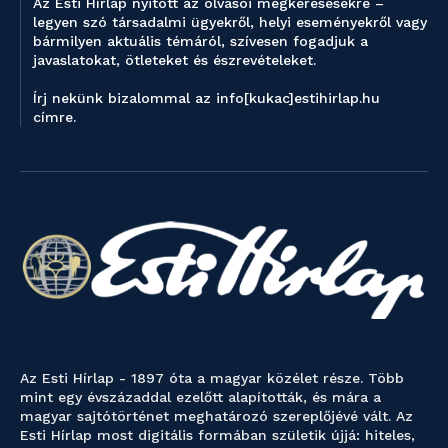
Az Esti Hírlap nyitott az olvasói megkeresésekre –
legyen szó társadalmi ügyekről, helyi eseményekről vagy
bármilyen aktuális témáról, szívesen fogadjuk a
javaslatokat, ötleteket és észrevételeket.
Írj nekünk bizalommal az info[kukac]estihirlap.hu
címre.
Az Esti Hírlap - 1897 óta a magyar közélet része. Több
mint egy évszázaddal ezelőtt alapították, és mára a
magyar sajtótörténet meghatározó szereplőjévé vált. Az
Esti Hírlap most digitális formában születik újjá: hiteles,