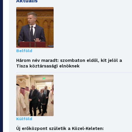
Aktuális
Belföld
Három név maradt: szombaton eldől, kit jelöl a
Tisza köztársasági elnöknek
Külföld
Új erőközpont születik a Közel-Keleten: