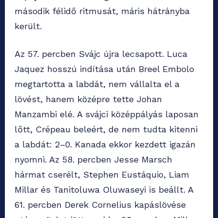
második félidő ritmusát, máris hátrányba
került.
Az 57. percben Svájc újra lecsapott. Luca
Jaquez hosszú indítása után Breel Embolo
megtartotta a labdát, nem vállalta el a
lövést, hanem középre tette Johan
Manzambi elé. A svájci középpályás laposan
lőtt, Crépeau beleért, de nem tudta kitenni
a labdát: 2–0. Kanada ekkor kezdett igazán
nyomni. Az 58. percben Jesse Marsch
hármat cserélt, Stephen Eustáquio, Liam
Millar és Tanitoluwa Oluwaseyi is beállt. A
61. percben Derek Cornelius kapáslövése