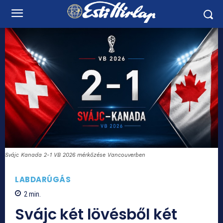
Svájc Kanada 2-1 VB 2026 mérkőzése Vancouverben
LABDARÚGÁS
2
min.
Svájc két lövésből két