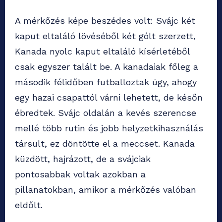
A mérkőzés képe beszédes volt: Svájc két
kaput eltaláló lövéséből két gólt szerzett,
Kanada nyolc kaput eltaláló kísérletéből
csak egyszer talált be. A kanadaiak főleg a
második félidőben futballoztak úgy, ahogy
egy hazai csapattól várni lehetett, de későn
ébredtek. Svájc oldalán a kevés szerencse
mellé több rutin és jobb helyzetkihasználás
társult, ez döntötte el a meccset. Kanada
küzdött, hajrázott, de a svájciak
pontosabbak voltak azokban a
pillanatokban, amikor a mérkőzés valóban
eldőlt.