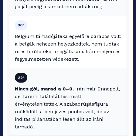
gólját pedig les miatt nem adták meg.
30’
Belgium támadójátéka egyelőre darabos volt:
a belgák nehezen helyezkedtek, nem tudtak
üres területeket megjátszani. Irán mélyen és
fegyelmezetten védekezett.
29’
Nincs gól, marad a 0–0.
Irán már ünnepelt,
de Taremi találatát les miatt
érvénytelenítették. A szabadrúgásfigura
működött, a befejezés pontos volt, de az
indítás pillanatában lesen állt az iráni
támadó.