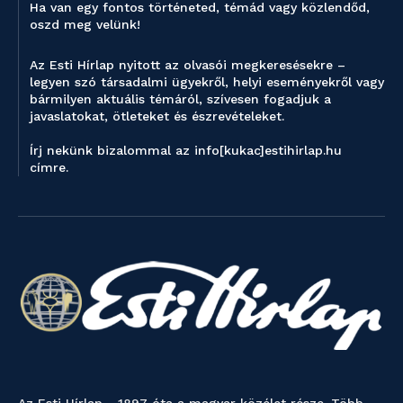
Ha van egy fontos történeted, témád vagy közlendőd,
oszd meg velünk!
Az Esti Hírlap nyitott az olvasói megkeresésekre –
legyen szó társadalmi ügyekről, helyi eseményekről vagy
bármilyen aktuális témáról, szívesen fogadjuk a
javaslatokat, ötleteket és észrevételeket.
Írj nekünk bizalommal az info[kukac]estihirlap.hu
címre.