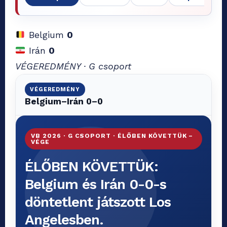
Belgium
0
Irán
0
VÉGEREDMÉNY · G csoport
VÉGEREDMÉNY
Belgium–Irán 0–0
VB 2026 · G CSOPORT · ÉLŐBEN KÖVETTÜK –
VÉGE
ÉLŐBEN KÖVETTÜK:
Belgium és Irán 0-0-s
döntetlent játszott Los
Angelesben.