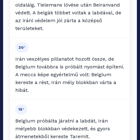
oldaláig, Tielemans lövése után Beiranvand
védett. A belgák többet voltak a labdával, de
az iráni védelem jól zárta a középső
területeket.
20’
Irán veszélyes pillanatot hozott össze, de
Belgium továbbra is próbált nyomást építeni.
A meccs képe egyértelmű volt: Belgium
kereste a rést, Irán mély blokkban várta a
hibát.
15’
Belgium próbálta járatni a labdát, Irán
mélyebb blokkban védekezett, és gyors
átmenetekből kereste Taremit.