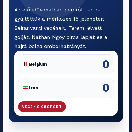
Az élő idővonalban percről percre
gyűjtöttük a mérkőzés fő jeleneteit:
Beiranvand védéseit, Taremi elvett
gólját, Nathan Ngoy piros lapját és a
hajrá belga emberhátrányát.
0
Belgium
0
Irán
VÉGE · G CSOPORT