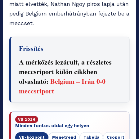
miatt elvették, Nathan Ngoy piros lapja után
pedig Belgium emberhátrányban fejezte be a
meccset.
Frissítés
A mérkőzés lezárult, a részletes
meccsriport külön cikkben
olvasható:
Belgium – Irán 0-0
meccsriport
VB 2026
Minden fontos oldal egy helyen
VB-központ
Menetrend
Tabella
Csoportok