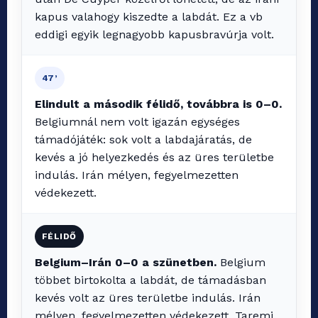
kapus valahogy kiszedte a labdát. Ez a vb
eddigi egyik legnagyobb kapusbravúrja volt.
47’
Elindult a második félidő, továbbra is 0–0.
Belgiumnál nem volt igazán egységes
támadójáték: sok volt a labdajáratás, de
kevés a jó helyezkedés és az üres területbe
indulás. Irán mélyen, fegyelmezetten
védekezett.
FÉLIDŐ
Belgium–Irán 0–0 a szünetben.
Belgium
többet birtokolta a labdát, de támadásban
kevés volt az üres területbe indulás. Irán
mélyen, fegyelmezetten védekezett, Taremi