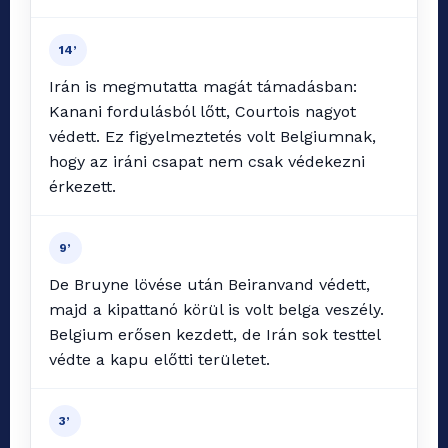
14’
Irán is megmutatta magát támadásban:
Kanani fordulásból lőtt, Courtois nagyot
védett. Ez figyelmeztetés volt Belgiumnak,
hogy az iráni csapat nem csak védekezni
érkezett.
9’
De Bruyne lövése után Beiranvand védett,
majd a kipattanó körül is volt belga veszély.
Belgium erősen kezdett, de Irán sok testtel
védte a kapu előtti területet.
3’