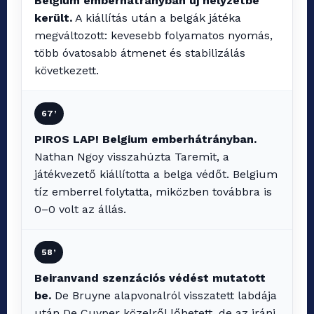
Belgium emberhátrányban új helyzetbe
került.
A kiállítás után a belgák játéka
megváltozott: kevesebb folyamatos nyomás,
több óvatosabb átmenet és stabilizálás
következett.
67’
PIROS LAP! Belgium emberhátrányban.
Nathan Ngoy visszahúzta Taremit, a
játékvezető kiállította a belga védőt. Belgium
tíz emberrel folytatta, miközben továbbra is
0–0 volt az állás.
58’
Beiranvand szenzációs védést mutatott
be.
De Bruyne alapvonalról visszatett labdája
után De Cuyper közelről lőhetett, de az iráni