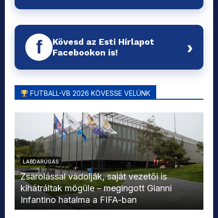
Kövesd az Esti Hírlapot
f
›
Facebookon is!
FUTBALL-VB 2026 KÖVESSE VELÜNK
LABDARÚGÁS
L
Zsarolással vádolják, saját vezetői is
kihátráltak mögüle – megingott Gianni
Mo
Infantino hatalma a FIFA-ban
el