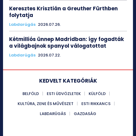
Keresztes Krisztián a Greuther Fürthben
folytatja
Labdarúgás
2026.07.26.
Kétmilliós ünnep Madridban: így fogadták
a világbajnok spanyol válogatottat
Labdarúgás
2026.07.22.
KEDVELT KATEGÓRIÁK
BELFÖLD
ESTI ÜDVÖZLETEK
KÜLFÖLD
KULTÚRA, ZENE ÉS MŰVÉSZET
ESTI RIKKANCS
LABDARÚGÁS
GAZDASÁG