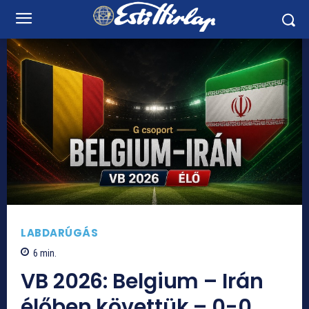
LABDARÚGÁS
6
min.
VB 2026: Belgium – Irán
élőben követtük – 0-0