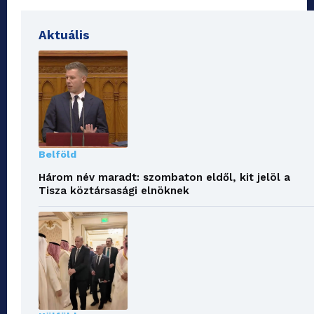
Aktuális
Belföld
Három név maradt: szombaton eldől, kit jelöl a
Tisza köztársasági elnöknek