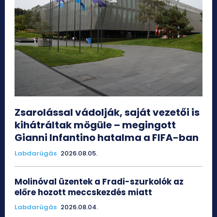
Zsarolással vádolják, saját vezetői is
kihátráltak mögüle – megingott
Gianni Infantino hatalma a FIFA-ban
Labdarúgás
2026.08.05.
Molinóval üzentek a Fradi-szurkolók az
előre hozott meccskezdés miatt
Labdarúgás
2026.08.04.