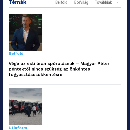
Témák
Belföld
BorVilág
Továbbiak
Belföld
Vége az esti áramspórolásnak – Magyar Péter:
péntektől nincs szükség az önkéntes
fogyasztáscsökkentésre
Útinform