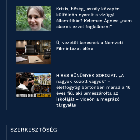
Krízis, hőség, aszály közepén
külföldön nyaralt a vízügyi
államtitkár? Kelemen Ágnes: „nem
akarok ezzel foglalkozni”
Új vezetőt keresnek a Nemzeti
Filmintézet élére
HÍRES BŰNÜGYEK SOROZAT: „A
nagyok között vagyok” –
életfogytig börtönben marad a 16
éves fiú, aki lemészárolta az
iskoláját – videón a megrázó
tárgyalás
SZERKESZTŐSÉG