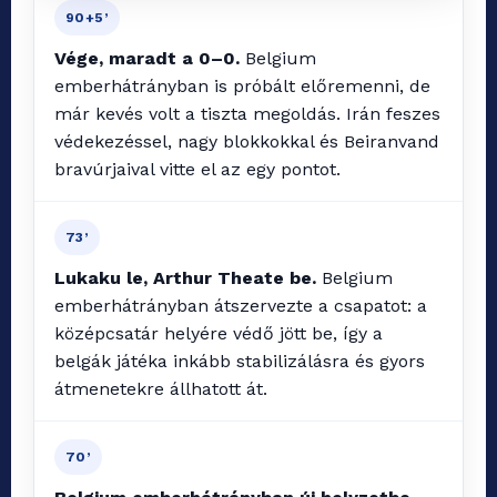
90+5’
Vége, maradt a 0–0.
Belgium
emberhátrányban is próbált előremenni, de
már kevés volt a tiszta megoldás. Irán feszes
védekezéssel, nagy blokkokkal és Beiranvand
bravúrjaival vitte el az egy pontot.
73’
Lukaku le, Arthur Theate be.
Belgium
emberhátrányban átszervezte a csapatot: a
középcsatár helyére védő jött be, így a
belgák játéka inkább stabilizálásra és gyors
átmenetekre állhatott át.
70’