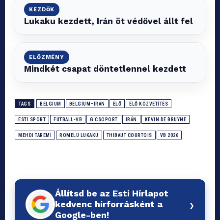
KEZDŐK
Lukaku kezdett, Irán öt védővel állt fel
ELŐZMÉNY
Mindkét csapat döntetlennel kezdett
TAGS
BELGIUM
BELGIUM–IRÁN
ÉLŐ
ÉLŐ KÖZVETÍTÉS
ESTI SPORT
FUTBALL-VB
G CSOPORT
IRÁN
KEVIN DE BRUYNE
MEHDI TAREMI
ROMELU LUKAKU
THIBAUT COURTOIS
VB 2026
Állítsd be az Esti Hírlapot
›
kedvenc hírforrásként a
Google-ben!