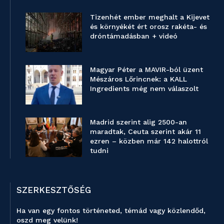
Tizenhét ember meghalt a Kijevet
és környékét ért orosz rakéta- és
dróntámadásban + videó
Magyar Péter a MAVIR-ból üzent
Mészáros Lőrincnek: a KALL
Ingredients még nem válaszolt
Madrid szerint alig 2500-an
maradtak, Ceuta szerint akár 11
ezren – közben már 142 halottról
tudni
SZERKESZTŐSÉG
Ha van egy fontos történeted, témád vagy közlendőd,
oszd meg velünk!