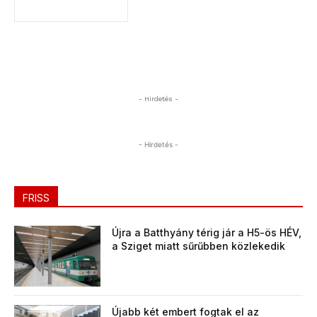
- Hirdetés -
- Hirdetés -
FRISS
Újra a Batthyány térig jár a H5-ös HÉV,
a Sziget miatt sűrűbben közlekedik
Újabb két embert fogtak el az