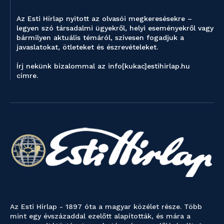
Az Esti Hírlap nyitott az olvasói megkeresésekre –
legyen szó társadalmi ügyekről, helyi eseményekről vagy
bármilyen aktuális témáról, szívesen fogadjuk a
javaslatokat, ötleteket és észrevételeket.
Írj nekünk bizalommal az info[kukac]estihirlap.hu
címre.
Az Esti Hírlap - 1897 óta a magyar közélet része. Több
mint egy évszázaddal ezelőtt alapították, és mára a