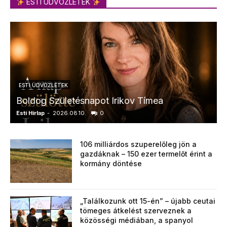
ESTI ÜDVÖZLETEK
ESTI ÜDVÖZLETEK
Boldog Születésnapot Irikov Tímea
Esti Hírlap
-
2026.08.10.
0
E
106 milliárdos szuperelőleg jön a
gazdáknak – 150 ezer termelőt érint a
kormány döntése
„Találkozunk ott 15-én” – újabb ceutai
tömeges átkelést szerveznek a
közösségi médiában, a spanyol