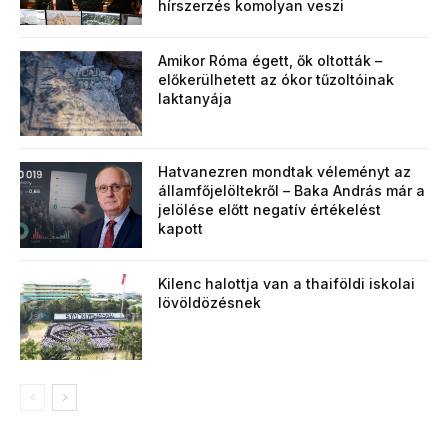
hírszerzés komolyan veszi
Amikor Róma égett, ők oltották –
előkerülhetett az ókor tűzoltóinak
laktanyája
Hatvanezren mondtak véleményt az
államfőjelöltekről – Baka András már a
jelölése előtt negatív értékelést
kapott
Kilenc halottja van a thaiföldi iskolai
lövöldözésnek