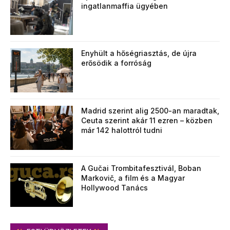
ingatlanmaffia ügyében
Enyhült a hőségriasztás, de újra
erősödik a forróság
Madrid szerint alig 2500-an maradtak,
Ceuta szerint akár 11 ezren – közben
már 142 halottról tudni
A Gučai Trombitafesztivál, Boban
Markovič, a film és a Magyar
Hollywood Tanács