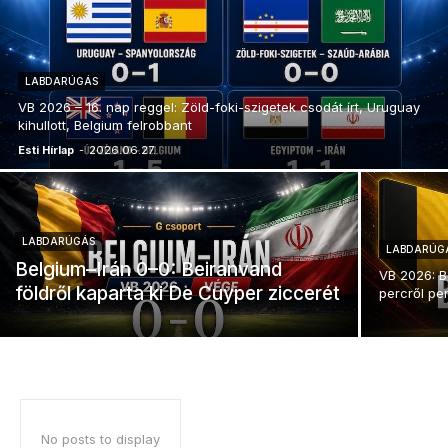
LABDARÚGÁS
VB 2026 – 16. nap reggel: Zöld-foki-szigetek csodát írt, Uruguay
kihullott, Belgium felrobbant
Esti Hírlap
-
2026.06.27.
LABDARÚGÁS
LABDARÚG
Belgium–Irán 0–0: Beiranvand
VB 2026: B
földről kaparta ki De Cuyper ziccerét
percről pe
No posts to display