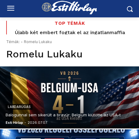
TOP TÉMÁK
Enyhült a hőségriasztás, de újra erősödik a forróság
Újabb két embert fogtak el az ingatlanmaffia
ügyében
Témák:
Romelu Lukaku
Romelu Lukaku
LABDARÚGÁS
Balogunnal sem sikerült a bravúr: Belgium kiütötte az USA-t
Esti Hírlap
-
2026.07.07.