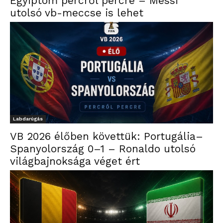
Egyiptom percről percre – Messi
utolsó vb-meccse is lehet
Labdarúgás
VB 2026 élőben követtük: Portugália–
Spanyolország 0–1 – Ronaldo utolsó
világbajnoksága véget ért