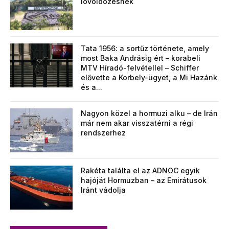
lövöldözésnek
Tata 1956: a sortűz története, amely
most Baka Andrásig ért – korabeli
MTV Híradó-felvétellel – Schiffer
elővette a Korbely-ügyet, a Mi Hazánk
és a...
Nagyon közel a hormuzi alku – de Irán
már nem akar visszatérni a régi
rendszerhez
Rakéta találta el az ADNOC egyik
hajóját Hormuzban – az Emirátusok
Iránt vádolja