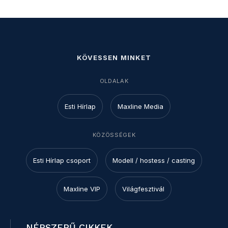
KÖVESSEN MINKET
OLDALAK
Esti Hírlap
Maxline Media
KÖZÖSSÉGEK
Esti Hírlap csoport
Modell / hostess / casting
Maxline VIP
Világfesztivál
NÉPSZERŰ CIKKEK