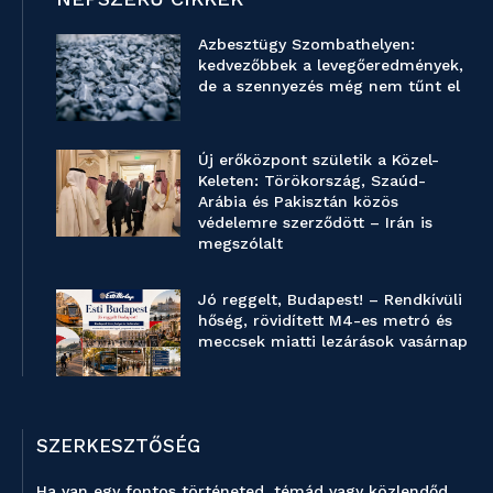
Azbesztügy Szombathelyen:
kedvezőbbek a levegőeredmények,
de a szennyezés még nem tűnt el
Új erőközpont születik a Közel-
Keleten: Törökország, Szaúd-
Arábia és Pakisztán közös
védelemre szerződött – Irán is
megszólalt
Jó reggelt, Budapest! – Rendkívüli
hőség, rövidített M4-es metró és
meccsek miatti lezárások vasárnap
SZERKESZTŐSÉG
Ha van egy fontos történeted, témád vagy közlendőd,