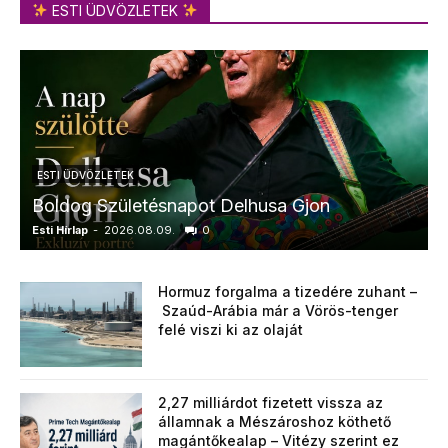
ESTI ÜDVÖZLETEK
ESTI ÜDVÖZLETEK
Boldog Születésnapot Delhusa Gjon
Esti Hírlap
-
2026.08.09.
0
E
Hormuz forgalma a tizedére zuhant –
Szaúd-Arábia már a Vörös-tenger
felé viszi ki az olaját
2,27 milliárdot fizetett vissza az
államnak a Mészároshoz köthető
magántőkealap – Vitézy szerint ez