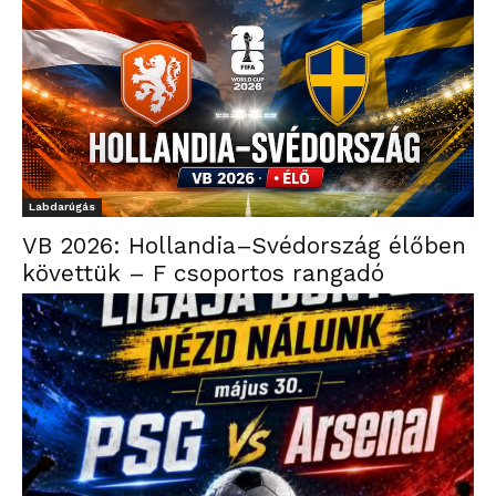
Labdarúgás
VB 2026: Hollandia–Svédország élőben
követtük – F csoportos rangadó