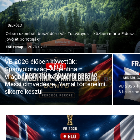
BELFÖLD
Orbán szombati beszédére vár Tusványos – közben már a Fidesz
jövőjét boncolják
Esti Hírlap
-
2026.07.25.
LABDARÚGÁS
VB 2026 élőben követtük:
Spanyolország–Argentína
világbajnoki döntő percről percre –
LABDARÚG
Messi címvédésre, Yamal történelmi
VB 2026 él
sikerre készül
6 bronzme