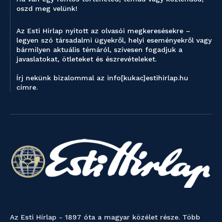
oszd meg velünk!
Az Esti Hírlap nyitott az olvasói megkeresésekre –
legyen szó társadalmi ügyekről, helyi eseményekről vagy
bármilyen aktuális témáról, szívesen fogadjuk a
javaslatokat, ötleteket és észrevételeket.
Írj nekünk bizalommal az info[kukac]estihirlap.hu
címre.
Az Esti Hírlap - 1897 óta a magyar közélet része. Több