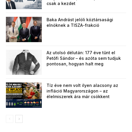
csak a kezdet
Baka Andrást jelöli köztársasági
elnöknek a TISZA-frakció
Az utolsó délután: 177 éve tűnt el
Petőfi Sándor – és azóta sem tudjuk
pontosan, hogyan halt meg
Tíz éve nem volt ilyen alacsony az
infláció Magyarországon – az
élelmiszerek ára már csökkent