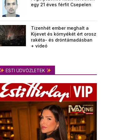
egy 21 éves férfit Csepelen
Tizenhét ember meghalt a
Kijevet és környékét ért orosz
rakéta- és dróntámadásban
+ videó
ESTI ÜDVÖZLETEK