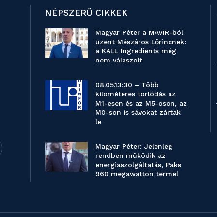
NÉPSZERŰ CIKKEK
Magyar Péter a MAVIR-ból
üzent Mészáros Lőrincnek:
a KALL Ingredients még
nem válaszolt
08.05.13:30 – Több
kilométeres torlódás az
M1-esen és az M5-ösön, az
M0-son is sávokat zártak
le
Magyar Péter: Jelenleg
rendben működik az
energiaszolgáltatás, Paks
960 megawatton termel