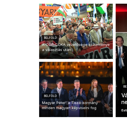
BELFÖLD
A CÖF-CÖKA vezetősége közleménye
a választás után
BE
Vá
BELFÖLD
ne
Magyar Péter: a Tisza-kormány
minden magyart képviselni fog
Esti