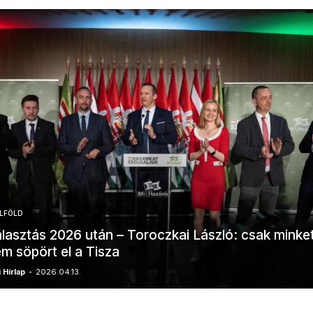
LFÖLD
lasztás 2026 után – Toroczkai László: csak minke
m söpört el a Tisza
 Hírlap
-
2026.04.13.