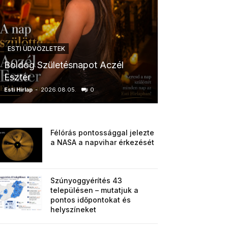
ESTI ÜDVÖZLETEK
ESTI ÜDVÖZLETE
Boldog Születésnapot Aczél
Boldog Szüle
Eszter
V. Laura
Esti Hírlap
-
2026.08.05.
0
Esti Hírlap
-
2026.0
Félórás pontossággal jelezte
a NASA a napvihar érkezését
Szúnyoggyérítés 43
településen – mutatjuk a
pontos időpontokat és
helyszíneket