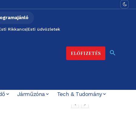
ogramajánló
Esti Rikkancs
|
Esti üdvözletek
ELŐFIZETÉS
dő
Járműzóna
Tech & Tudomány