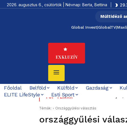
2026. augusztus 6., csütörtök | Névnap: Berta, Bettina
29.
Múltidéző a
Global Invest
|
GlobalTV
|
Maxl
EXKLUZÍV
Főoldal
Belföld
Külföld
Gazdaság
Ku
ELITE LifeStyle
Esti Sport
Villámáradások pusztí
TOP TÉMÁK
Témák:
Országgyűlési választás
országgyűlési válas