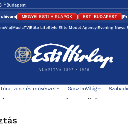
C
3
Budapest
rchívum
|
MEGYEI ESTI HÍRLAPOK
|
ESTI BUDAPEST
|
Pr
ineVip
|
MusicTV
|
Elite LifeStyle
|
Elite Model Agency
|
Evening News
|
ALAPÍTVA 1897 • 1956
ltúra, zene és művészet
GasztroVilág
Szabadi
tottak Kínában – huszonöt ember meghalt + videó
ztás