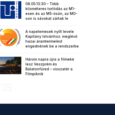
08.05.13:30 – Több
kilométeres torlódás az M1-
esen és az M5-ösön, az M0-
son is sávokat zártak le
A napelemesek nyílt levele
Kapitány Istvánhoz: meglévő
hazai áramtermelést
engednének be a rendszerbe
Három napra újra a filmeké
lesz Veszprém és
Balatonfüred – visszatér a
Filmpiknik