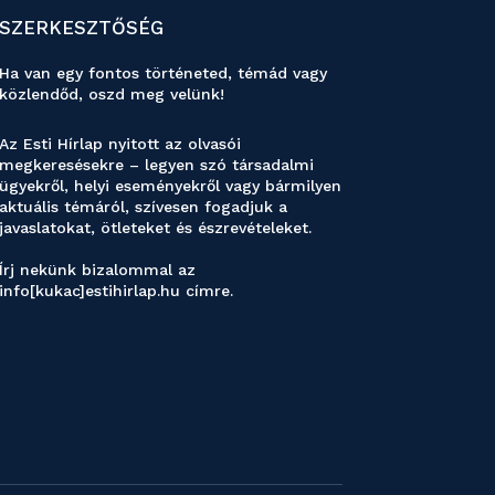
SZERKESZTŐSÉG
Ha van egy fontos történeted, témád vagy
közlendőd, oszd meg velünk!
Az Esti Hírlap nyitott az olvasói
megkeresésekre – legyen szó társadalmi
ügyekről, helyi eseményekről vagy bármilyen
aktuális témáról, szívesen fogadjuk a
javaslatokat, ötleteket és észrevételeket.
Írj nekünk bizalommal az
info[kukac]estihirlap.hu címre.