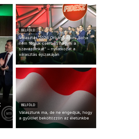
BELFÖLD
Választás 2026 Orbán Viktor: „Soha
nem fogjuk cserben hagyni a
szavazóinkat” – nyilatkozat a
választás éjszakáján
t
BELFÖLD
Választunk ma, de ne engedjük, hogy
a gyűlölet beköltözzön az életünkbe