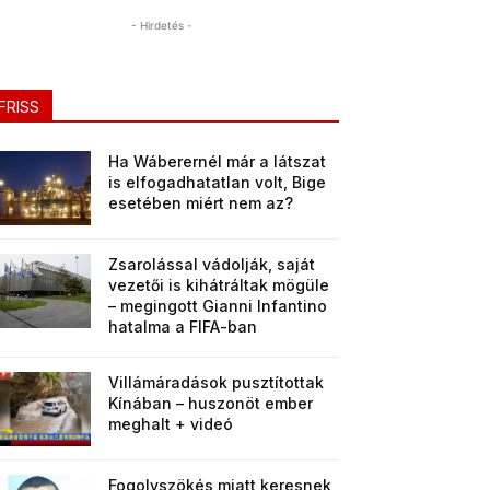
- Hirdetés -
FRISS
Ha Wáberernél már a látszat
is elfogadhatatlan volt, Bige
esetében miért nem az?
Zsarolással vádolják, saját
vezetői is kihátráltak mögüle
– megingott Gianni Infantino
hatalma a FIFA-ban
Villámáradások pusztítottak
Kínában – huszonöt ember
meghalt + videó
Fogolyszökés miatt keresnek